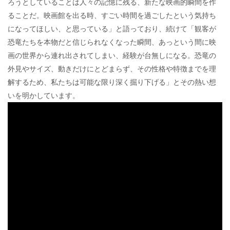
ろうとしていることは人々の記憶に残る、新たな映画的瞬間を作
ることだ。映画館を出る時、すごい時間を過ごしたという気持ち
になってほしい、と思っている」と語っており、続けて「観客が
恐竜たちを本物だと信じられなくなった瞬間、あっという間に映
画の世界から連れ出されてしまい、経験が台無しになる。恐竜の
外見やサイズ、動きだけにとどまらず、その性格や特徴までを理
解するため、私たちは可能な限り深く掘り下げる」とその熱い想
いを明かしています。