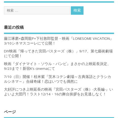
最近の投稿
藤江琢磨×森岡龍P×下社敦郎監督・映画『LONESOME VACATION』
3/10シネマスコーレにて公開！
DIY映画『帰ってきた宮田バスターズ（株）」9/17、第七藝術劇場
にて公開！
映画『ダイナマイト・ソウル・バンビ』まさかの上映延長決定、
9/23まで！新宿K’s cinemaにて
7/10（日）開催！桂米紫『茨木コテン劇場～古典落語とクラシカ
ルシネマ～』合縁奇縁！恋はいつでも偶然に
大好評につき上映延長の映画『宮田バスターズ（株）-大長編-』い
よいよ大団円！ラスト12/14・16の舞台挨拶をお見逃しなく！
ページ