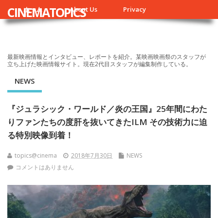
CINEMATOPICS
ホーム
About Us
Privacy
最新映画情報とインタビュー、レポートを紹介。某映画映画祭のスタッフが
立ち上げた映画情報サイト。現在2代目スタッフが編集制作している。
NEWS
『ジュラシック・ワールド／炎の王国』25年間にわた
りファンたちの度肝を抜いてきたILM その技術力に迫
る特別映像到着！
topics@cinema
2018年7月30日
NEWS
コメントはありません