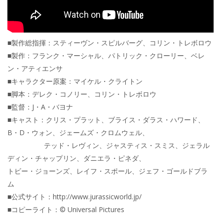
■製作総指揮：スティーヴン・スピルバーグ、コリン・トレボロウ
■製作：フランク・マーシャル、パトリック・クローリー、ベレ
ン・アティエンサ
■キャラクター原案：マイケル・クライトン
■脚本：デレク・コノリー、コリン・トレボロウ
■監督：J・A・バヨナ
■キャスト：クリス・プラット、ブライス・ダラス・ハワード、
B・D・ウォン、ジェームズ・クロムウェル、
テッド・レヴィン、ジャスティス・スミス、ジェラル
ディン・チャップリン、ダニエラ・ピネダ、
トビー・ジョーンズ、レイフ・スポール、ジェフ・ゴールドブラ
ム
■公式サイト：http://www.jurassicworld.jp/
■コピーライト：© Universal Pictures