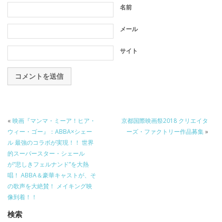
名前
メール
サイト
«
映画『マンマ・ミーア！ヒア・
京都国際映画祭2018 クリエイタ
ウィー・ゴー』：ABBA×シェー
ーズ・ファクトリー作品募集
»
ル 最強のコラボが実現！！ 世界
的スーパースター・シェール
が“悲しきフェルナンド”を大熱
唱！ ABBA＆豪華キャストが、そ
の歌声を大絶賛！ メイキング映
像到着！！
検索