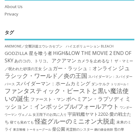
About Us
Privacy
タグ
ANEMONE／交響詩篇エウレカセブン ハイエボリューション
BLEACH
HiGH&LOW THE MOVIE 2 END OF
GODZILLA 星を喰う者
SKY
アクアマン
あのコの、トリコ。
カメラを止めるな！
ザ・マミー
ジュ
シュガー・ラッシュ：オンライン
／呪われた砂漠の王女
ラシック・ワールド／炎の王国
スパイダーマン：スパイダー
スパイダーマン：ホームカミング
ダンケルク
バース
トリガール！
ファンタスティック・ビーストと黒い魔法使
いの誕生
ミ
ボヘミアン・ラプソディ
ファースト・マン
ッション：インポッシブル/フォールアウト
ワンダー
宇宙戦艦ヤマト2202-愛の戦士た
ウーマン
ヴェノム
女王陛下のお気に入り
怪盗グルーのミニオン大脱走
ち
未来のミ
寝ても覚めても
柴公園
ライ
死霊館のシスター
雪の華
東京喰種 トーキョーグール
鋼の錬金術師