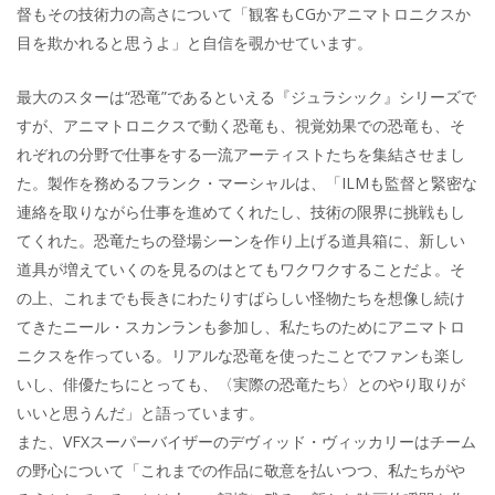
督もその技術力の高さについて「観客もCGかアニマトロニクスか
目を欺かれると思うよ」と自信を覗かせています。
最大のスターは“恐竜”であるといえる『ジュラシック』シリーズで
すが、アニマトロニクスで動く恐竜も、視覚効果での恐竜も、そ
れぞれの分野で仕事をする一流アーティストたちを集結させまし
た。製作を務めるフランク・マーシャルは、「ILMも監督と緊密な
連絡を取りながら仕事を進めてくれたし、技術の限界に挑戦もし
てくれた。恐竜たちの登場シーンを作り上げる道具箱に、新しい
道具が増えていくのを見るのはとてもワクワクすることだよ。そ
の上、これまでも長きにわたりすばらしい怪物たちを想像し続け
てきたニール・スカンランも参加し、私たちのためにアニマトロ
ニクスを作っている。リアルな恐竜を使ったことでファンも楽し
いし、俳優たちにとっても、〈実際の恐竜たち〉とのやり取りが
いいと思うんだ」と語っています。
また、VFXスーパーバイザーのデヴィッド・ヴィッカリーはチーム
の野心について「これまでの作品に敬意を払いつつ、私たちがや