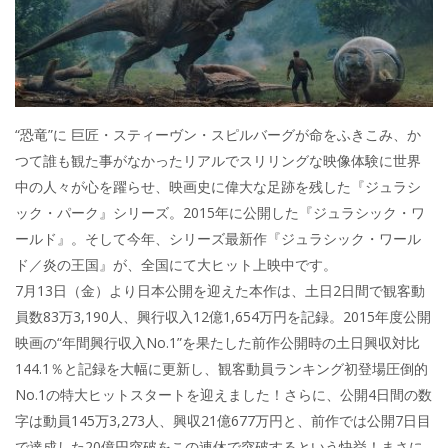
“恐竜”に 巨匠・スティーヴン・スピルバーグが命をふきこみ、か
つて誰も観た事がなかったリアルでスリリングな映像体験に世界
中の人々が心を躍らせ、映画史に偉大な足跡を残した『ジュラシ
ック・パーク』シリーズ。2015年に公開した『ジュラシック・ワ
ールド』。そして今年、シリーズ最新作『ジュラシック・ワール
ド／炎の王国』が、全国にて大ヒット上映中です。
7月13日（金）より日本公開を迎えた本作は、土日2日間で観客動
員数83万3,190人、興行収入12億1,654万円を記録。2015年度公開
映画の“年間興行収入No.1”を果たした前作公開時の土日興収対比
144.1％と記録を大幅に更新し、観客動員ランキング初登場圧倒的
No.1の特大ヒットスタートを迎えました！さらに、公開4日間の数
字は動員145万3,273人、興収21億677万円と、前作では公開7日目
で達成した20億円突破をこの連休で突破するという快挙！まさに