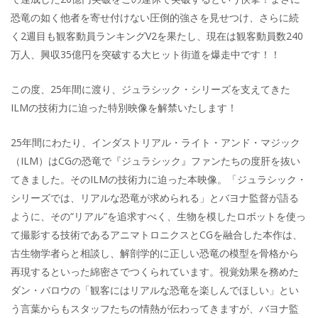
恐竜の如く他者を寄せ付けない圧倒的強さを見せつけ、さらに続
く2週目も観客動員ランキングV2を果たし、現在は観客動員数240
万人、興収35億円を突破する大ヒット街道を爆走中です！！
この度、25年間に渡り、ジュラシック・シリーズを支えてきた
ILMの技術力に迫った特別映像を解禁いたします！
25年間にわたり、インダストリアル・ライト・アンド・マジック
（ILM）はCGの恐竜で『ジュラシック』ファンたちの度肝を抜い
てきました。そのILMの技術力に迫った本映像。「ジュラシック・
シリーズでは、リアルな恐竜が求められる」とバヨナ監督が語る
ように、その“リアル”を追求すべく、生物を模したロボットを使っ
て撮影する技術であるアニマトロニクスとCGを融合した本作は、
古生物学者らと相談し、解剖学的に正しい恐竜の模型を骨格から
再現するといった綿密さでつくられています。視覚効果を務めた
ダン・バロウの「観客にはリアルな恐竜を楽しんでほしい」とい
う言葉からもスタッフたちの情熱が伝わってきますが、バヨナ監