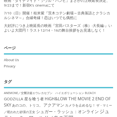
映画『ダイナマイト・ソウル・バンビ』まさかの上映延長決定、
9/23まで！新宿K’s cinemaにて
7/10（日）開催！桂米紫『茨木コテン劇場～古典落語とクラシカ
ルシネマ～』合縁奇縁！恋はいつでも偶然に
大好評につき上映延長の映画『宮田バスターズ（株）-大長編-』い
よいよ大団円！ラスト12/14・16の舞台挨拶をお見逃しなく！
ページ
About Us
Privacy
タグ
ANEMONE／交響詩篇エウレカセブン ハイエボリューション
BLEACH
HiGH&LOW THE MOVIE 2 END OF
GODZILLA 星を喰う者
SKY
アクアマン
あのコの、トリコ。
カメラを止めるな！
ザ・マミー
ジュ
シュガー・ラッシュ：オンライン
／呪われた砂漠の王女