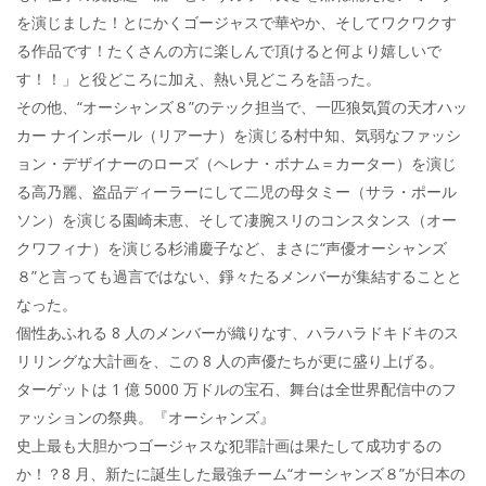
を演じました！とにかくゴージャスで華やか、そしてワクワクす
る作品です！たくさんの方に楽しんで頂けると何より嬉しいで
す！！」と役どころに加え、熱い見どころを語った。
その他、“オーシャンズ８”のテック担当で、一匹狼気質の天才ハッ
カー ナインボール（リアーナ）を演じる村中知、気弱なファッシ
ョン・デザイナーのローズ（ヘレナ・ボナム＝カーター）を演じ
る高乃麗、盗品ディーラーにして二児の母タミー（サラ・ポール
ソン）を演じる園崎未恵、そして凄腕スリのコンスタンス（オー
クワフィナ）を演じる杉浦慶子など、まさに“声優オーシャンズ
８”と言っても過言ではない、錚々たるメンバーが集結することと
なった。
個性あふれる 8 人のメンバーが織りなす、ハラハラドキドキのス
リリングな大計画を、この 8 人の声優たちが更に盛り上げる。
ターゲットは 1 億 5000 万ドルの宝石、舞台は全世界配信中のフ
ァッションの祭典。『オーシャンズ』
史上最も大胆かつゴージャスな犯罪計画は果たして成功するの
か！？8 月、新たに誕生した最強チーム“オーシャンズ８”が日本の