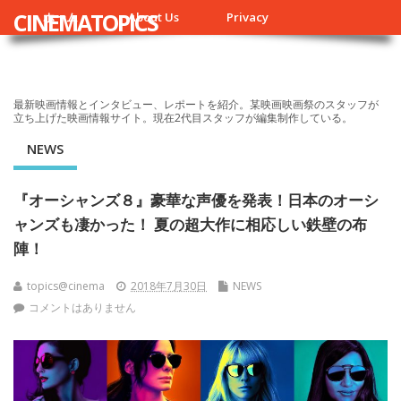
CINEMATOPICS
ホーム
About Us
Privacy
最新映画情報とインタビュー、レポートを紹介。某映画映画祭のスタッフが
立ち上げた映画情報サイト。現在2代目スタッフが編集制作している。
NEWS
『オーシャンズ８』豪華な声優を発表！日本のオーシ
ャンズも凄かった！ 夏の超大作に相応しい鉄壁の布
陣！
topics@cinema
2018年7月30日
NEWS
コメントはありません