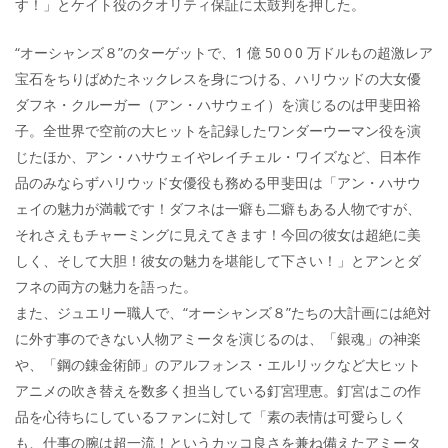
す！」とケイト役のクオリティ保証に太鼓判を押した。
“オーシャンズ８”のターゲットで、1 億 50０0 万ドルもの超激レア
宝石をちりばめたネックレスを身につける、ハリウッドの大女優
ダフネ・クルーガー（アン・ハサウェイ）を演じるのは甲斐田裕
子。全世界で空前の大ヒットを記録したワンダーウーマン役を演
じたほか、アン・ハサウェイやレイチェル・ワイズなど、日本作
品のみならずハリウッド女優役も務める甲斐田は「アン・ハサウ
ェイの魅力が満載です！ダフネは一癖も二癖もある人物ですが、
それさえもチャーミングに見えてきます！今回の彼女は超絶に美
しく、そして大胆！彼女の魅力を堪能して下さい！」とアンとダ
フネの両方の魅力を語った。
また、ジュエリー職人で、“オーシャンズ８”たちの大計画には絶対
に外す事のできない人物アミータを演じるのは、「銀魂」の神楽
や、「鋼の錬金術師」のアルフォンス・エルリックなど大ヒット
アニメの吹き替えを数多く担当している釘宮理恵。釘宮はこの作
品を心待ちにしているファンに対して「素の表情は可愛らしく
も、仕事の腕は超一流！というカッコ良さを兼ね備えたアミータ