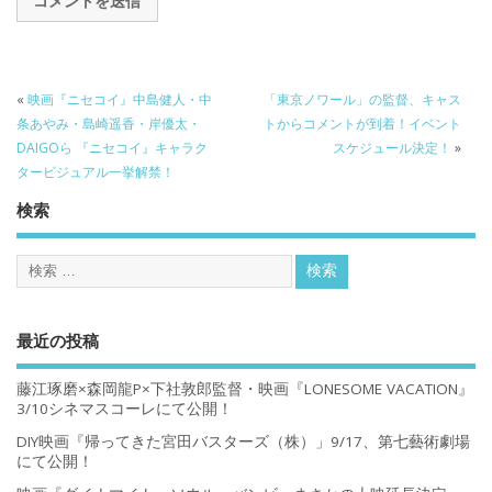
«
映画『ニセコイ』中島健人・中
「東京ノワール」の監督、キャス
条あやみ・島崎遥香・岸優太・
トからコメントが到着！イベント
DAIGOら 『ニセコイ』キャラク
スケジュール決定！
»
タービジュアル一挙解禁！
検索
最近の投稿
藤江琢磨×森岡龍P×下社敦郎監督・映画『LONESOME VACATION』
3/10シネマスコーレにて公開！
DIY映画『帰ってきた宮田バスターズ（株）」9/17、第七藝術劇場
にて公開！