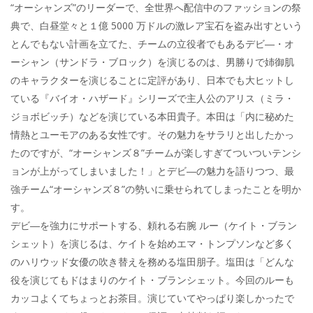
“オーシャンズ”のリーダーで、全世界へ配信中のファッションの祭
典で、白昼堂々と１億 5000 万ドルの激レア宝石を盗み出すという
とんでもない計画を立てた、チームの立役者でもあるデビ―・オ
ーシャン（サンドラ・ブロック）を演じるのは、男勝りで姉御肌
のキャラクターを演じることに定評があり、日本でも大ヒットし
ている『バイオ・ハザード』シリーズで主人公のアリス（ミラ・
ジョボビッチ）などを演じている本田貴子。本田は「内に秘めた
情熱とユーモアのある女性です。その魅力をサラリと出したかっ
たのですが、“オーシャンズ８”チームが楽しすぎてついついテンシ
ョンが上がってしまいました！」とデビ―の魅力を語りつつ、最
強チーム“オーシャンズ８”の勢いに乗せられてしまったことを明か
す。
デビ―を強力にサポートする、頼れる右腕 ルー（ケイト・ブラン
シェット）を演じるは、ケイトを始めエマ・トンプソンなど多く
のハリウッド女優の吹き替えを務める塩田朋子。塩田は「どんな
役を演じてもドはまりのケイト・ブランシェット。今回のルーも
カッコよくてちょっとお茶目。演じていてやっぱり楽しかったで