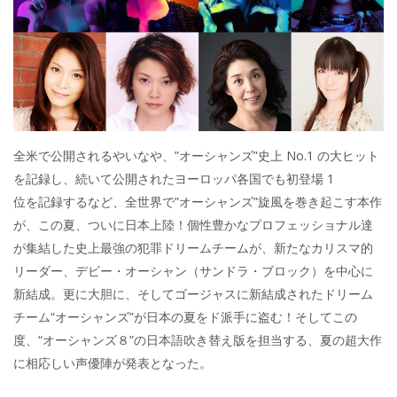
全米で公開されるやいなや、”オーシャンズ”史上 No.1 の大ヒット
を記録し、続いて公開されたヨーロッパ各国でも初登場 1
位を記録するなど、全世界で”オーシャンズ”旋風を巻き起こす本作
が、この夏、ついに日本上陸！個性豊かなプロフェッショナル達
が集結した史上最強の犯罪ドリームチームが、新たなカリスマ的
リーダー、デビー・オーシャン（サンドラ・ブロック）を中心に
新結成。更に大胆に、そしてゴージャスに新結成されたドリーム
チーム“オーシャンズ”が日本の夏をド派手に盗む！そしてこの
度、“オーシャンズ８”の日本語吹き替え版を担当する、夏の超大作
に相応しい声優陣が発表となった。