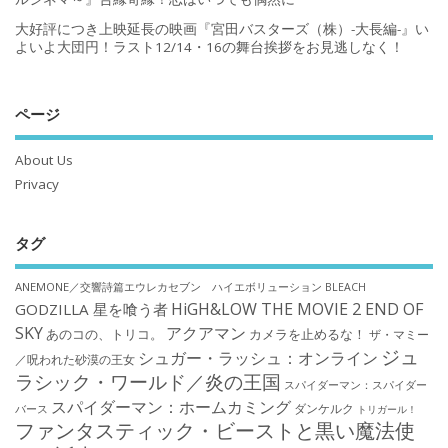
大好評につき上映延長の映画『宮田バスターズ（株）-大長編-』い
よいよ大団円！ラスト12/14・16の舞台挨拶をお見逃しなく！
ページ
About Us
Privacy
タグ
ANEMONE／交響詩篇エウレカセブン ハイエボリューション
BLEACH
HiGH&LOW THE MOVIE 2 END OF
GODZILLA 星を喰う者
SKY
アクアマン
あのコの、トリコ。
カメラを止めるな！
ザ・マミー
ジュ
シュガー・ラッシュ：オンライン
／呪われた砂漠の王女
ラシック・ワールド／炎の王国
スパイダーマン：スパイダー
スパイダーマン：ホームカミング
ダンケルク
バース
トリガール！
ファンタスティック・ビーストと黒い魔法使