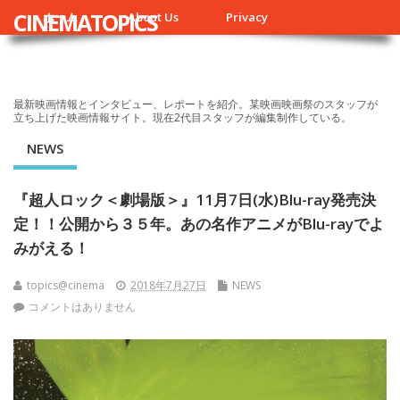
CINEMATOPICS
ホーム
About Us
Privacy
最新映画情報とインタビュー、レポートを紹介。某映画映画祭のスタッフが
立ち上げた映画情報サイト。現在2代目スタッフが編集制作している。
NEWS
『超人ロック＜劇場版＞』11月7日(水)Blu-ray発売決
定！！公開から３５年。あの名作アニメがBlu-rayでよ
みがえる！
topics@cinema
2018年7月27日
NEWS
コメントはありません