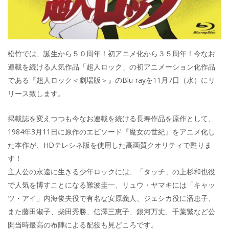
松竹では、誕生から５０周年！初アニメ化から３５周年！今なお
連載を続ける人気作品「超人ロック」の初アニメーション化作品
である『超人ロック＜劇場版＞』のBlu-rayを11月7日（水）にリ
リース致します。
掲載誌を変えつつも今なお連載を続ける長寿作品を原作として、
1984年3月11日に原作のエピソード『魔女の世紀』をアニメ化し
た本作が、HDテレシネ版を使用した高画質クオリティで甦りま
す！
主人公の永遠に生きる少年ロックには、「タッチ」の上杉和也役
で人気を博すことになる難波圭一、リュウ・ヤマキには「キャッ
ツ・アイ」内海俊夫役で有名な安原義人、ジェシカ役に潘恵子、
また藤田淑子、柴田秀勝、信澤三恵子、銀河万丈、千葉繁など公
開当時最高の布陣による配役も見どころです。