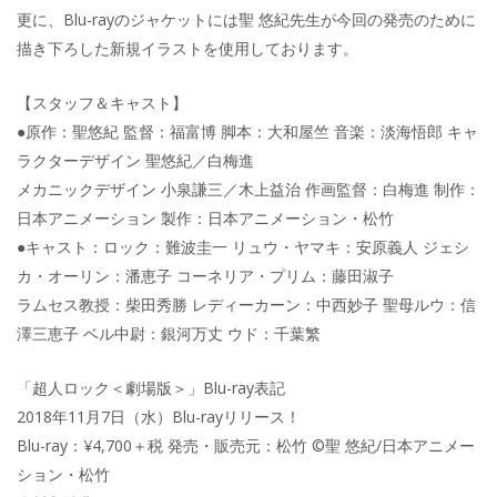
更に、Blu-rayのジャケットには聖 悠紀先生が今回の発売のために
描き下ろした新規イラストを使用しております。
【スタッフ＆キャスト】
●原作：聖悠紀 監督：福富博 脚本：大和屋竺 音楽：淡海悟郎 キャ
ラクターデザイン 聖悠紀／白梅進
メカニックデザイン 小泉謙三／木上益治 作画監督：白梅進 制作：
日本アニメーション 製作：日本アニメーション・松竹
●キャスト：ロック：難波圭一 リュウ・ヤマキ：安原義人 ジェシ
カ・オーリン：潘恵子 コーネリア・プリム：藤田淑子
ラムセス教授：柴田秀勝 レディーカーン：中西妙子 聖母ルウ：信
澤三恵子 ベル中尉：銀河万丈 ウド：千葉繁
「超人ロック＜劇場版＞」Blu-ray表記
2018年11月7日（水）Blu-rayリリース！
Blu-ray：¥4,700＋税 発売・販売元：松竹 ©聖 悠紀/日本アニメー
ション・松竹