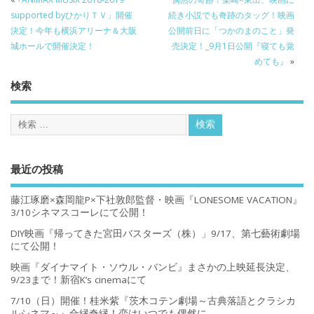
supported byひかりＴＶ」開催
続き小説でも奇跡のタッグ！映画
決定！今年も横浜アリーナ＆大阪
公開前日に「つかのまのこと」発
城ホールで開催決定！
売決定！_9月1日公開『寝ても覚
めても』
»
検索
最近の投稿
藤江琢磨×森岡龍P×下社敦郎監督・映画『LONESOME VACATION』
3/10シネマスコーレにて公開！
DIY映画『帰ってきた宮田バスターズ（株）」9/17、第七藝術劇場
にて公開！
映画『ダイナマイト・ソウル・バンビ』まさかの上映延長決定、
9/23まで！新宿K’s cinemaにて
7/10（日）開催！桂米紫『茨木コテン劇場～古典落語とクラシカ
ルシネマ～』合縁奇縁！恋はいつでも偶然に