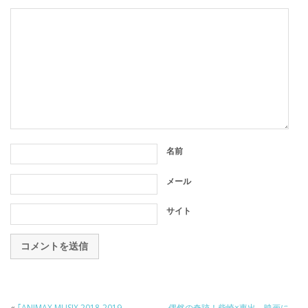
名前
メール
サイト
«
｢ANIMAX MUSIX 2018-2019
偶然の奇跡！柴崎×東出、映画に