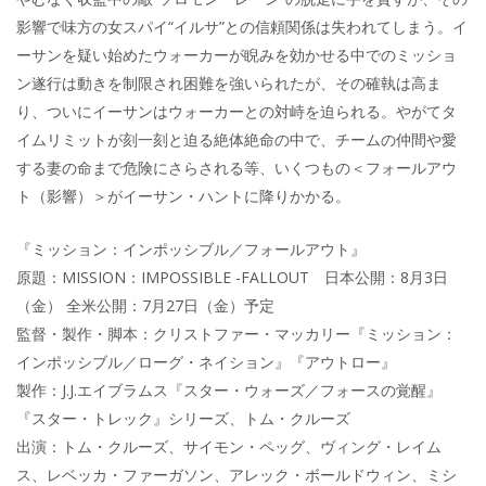
影響で味方の女スパイ“イルサ”との信頼関係は失われてしまう。イ
ーサンを疑い始めたウォーカーが睨みを効かせる中でのミッショ
ン遂行は動きを制限され困難を強いられたが、その確執は高ま
り、ついにイーサンはウォーカーとの対峙を迫られる。やがてタ
イムリミットが刻一刻と迫る絶体絶命の中で、チームの仲間や愛
する妻の命まで危険にさらされる等、いくつもの＜フォールアウ
ト（影響）＞がイーサン・ハントに降りかかる。
『ミッション：インポッシブル／フォールアウト』
原題：MISSION：IMPOSSIBLE -FALLOUT 日本公開：8月3日
（金） 全米公開：7月27日（金）予定
監督・製作・脚本：クリストファー・マッカリー『ミッション：
インポッシブル／ローグ・ネイション』『アウトロー』
製作：J.J.エイブラムス『スター・ウォーズ／フォースの覚醒』
『スター・トレック』シリーズ、トム・クルーズ
出演：トム・クルーズ、サイモン・ペッグ、ヴィング・レイム
ス、レベッカ・ファーガソン、アレック・ボールドウィン、ミシ