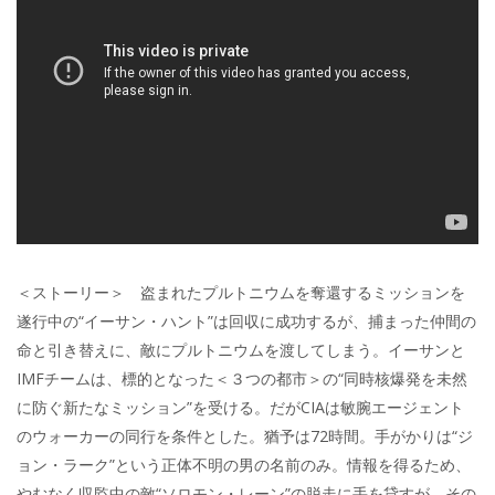
＜ストーリー＞ 盗まれたプルトニウムを奪還するミッションを
遂行中の“イーサン・ハント”は回収に成功するが、捕まった仲間の
命と引き替えに、敵にプルトニウムを渡してしまう。イーサンと
IMFチームは、標的となった＜３つの都市＞の“同時核爆発を未然
に防ぐ新たなミッション”を受ける。だがCIAは敏腕エージェント
のウォーカーの同行を条件とした。猶予は72時間。手がかりは“ジ
ョン・ラーク”という正体不明の男の名前のみ。情報を得るため、
やむなく収監中の敵“ソロモン・レーン”の脱走に手を貸すが、その