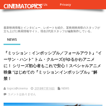
CINEMATOPICS
ホーム
About Us
Privacy
最新映画情報とインタビュー、レポートを紹介。某映画映画祭のスタッフが
立ち上げた映画情報サイト。現在2代目スタッフが編集制作している。
NEWS
『ミッション：インポッシブル／フォールアウト』“イ
ーサン・ハント” トム・クルーズがゆるかわアニメ
に！ シリーズ初心者もこれで安心！スペシャルアニメ
映像 “はじめての『ミッション:インポッシブル』”解
禁！
topics@cinema
2018年7月16日
NEWS
コメントはありません