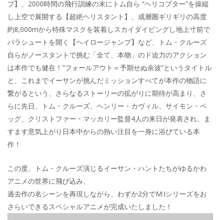
プ】、2000時間の飛行訓練の末にトム自ら “ヘリコプター”を操縦
し上空で展開する【超絶ヘリスタント】、成層圏ギリギリの高度
約8,000mから特殊マスクを装着しスカイダイビングし地上寸前で
パラシュートを開く【ヘイロージャンプ】など、トム・クルーズ
自らがノースタントで挑む「全て、本物」のド迫力のアクション
は本作でも健在！”フォールアウト＝予期せぬ余波”というタイトル
と、これまでイーサンが挑んだミッションすべてが本作の物語に
繋がるという、さらなるストーリーの拡がりに期待が高まり、さ
らに先日、トム・クルーズ、ヘンリー・カヴィル、サイモン・ペ
ッグ、クリストファー・マッカリー監督4人の来日が発表され、ま
すます意気上がり日本中からの熱い注目を一身に浴びている本
作！
この度、トム・クルーズ演じるイーサン・ハントたちがゆるかわ
アニメの世界に飛び込み、
過去作の名シーンを再現しながら、わずか2分でM:Iシリーズをお
さらいできるスペシャルアニメが完成いたしました！