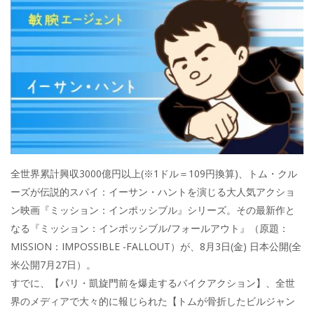
全世界累計興収3000億円以上(※1ドル＝109円換算)、トム・クル
ーズが伝説的スパイ：イーサン・ハントを演じる大人気アクショ
ン映画『ミッション：インポッシブル』シリーズ。その最新作と
なる『ミッション：インポッシブル/フォールアウト』（原題：
MISSION：IMPOSSIBLE -FALLOUT）が、8月3日(金) 日本公開(全
米公開7月27日）。
すでに、【パリ・凱旋門前を爆走するバイクアクション】、全世
界のメディアで大々的に報じられた【トムが骨折したビルジャン