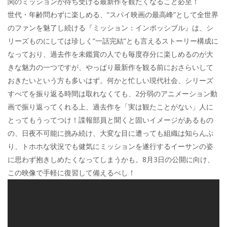
関のミッションが待ち受ける最新作を観たくなること必至！
世代・年齢問わずに楽しめる、“スパイ映画の最高峰”として全世界
のファンを魅了し続ける『ミッション：インポッシブル』は、シ
リーズものにしては珍しく”一話完結”とも言えるストーリー構成に
なっており、過去作を未鑑賞の人でも毎度存分に楽しめるのが大
きな魅力の一つですが、やっぱり最新作を観る前におさらいして
おきたいという方も多いはず。何かと忙しい現代社会、シリーズ
すべてを振り返る時間は取れなくても、2分弱のアニメーション動
画で振り返ってくれる上、過去作を「実は観たことがない」人に
とってもうってつけ！諜報部員と聞くと固いイメージがあるもの
の、日夜不可能に挑み続け、大変な目に遭っても組織は知らんぷ
り、トホホな状況でも健気にミッションを遂行するイーサンの姿
に思わず抱きしめたくなってしまうかも。8月3日の公開に向け、
この映像で手軽に復習して備えるべし！