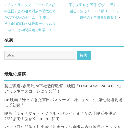
«
『ジュラシック・ワールド／炎
平手友梨奈が“平手打ち”！ 殴る・
の王国』あの迫力満点の恐竜たち
蹴る・折る！！？『響 -HIBIKI-』
が六本木駅のホーム！？ 史上
待望の予告映像初解禁！
»
初！劇場連動の体験型デジタルサ
イネージが期間限定で登場！！
検索
最近の投稿
藤江琢磨×森岡龍P×下社敦郎監督・映画『LONESOME VACATION』
3/10シネマスコーレにて公開！
DIY映画『帰ってきた宮田バスターズ（株）」9/17、第七藝術劇場
にて公開！
映画『ダイナマイト・ソウル・バンビ』まさかの上映延長決定、
9/23まで！新宿K’s cinemaにて
7/10（日）開催！桂米紫『茨木コテン劇場～古典落語とクラシカ