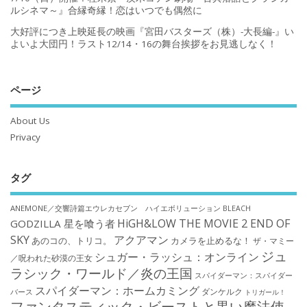
ルシネマ～』合縁奇縁！恋はいつでも偶然に
大好評につき上映延長の映画『宮田バスターズ（株）-大長編-』い
よいよ大団円！ラスト12/14・16の舞台挨拶をお見逃しなく！
ページ
About Us
Privacy
タグ
ANEMONE／交響詩篇エウレカセブン ハイエボリューション
BLEACH
HiGH&LOW THE MOVIE 2 END OF
GODZILLA 星を喰う者
SKY
アクアマン
あのコの、トリコ。
カメラを止めるな！
ザ・マミー
ジュ
シュガー・ラッシュ：オンライン
／呪われた砂漠の王女
ラシック・ワールド／炎の王国
スパイダーマン：スパイダー
スパイダーマン：ホームカミング
ダンケルク
バース
トリガール！
ファンタスティック・ビーストと黒い魔法使