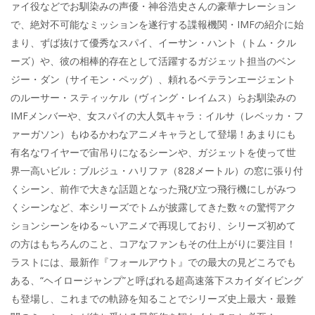
ァイ役などでお馴染みの声優・神谷浩史さんの豪華ナレーション
で、絶対不可能なミッションを遂行する諜報機関・IMFの紹介に始
まり、ずば抜けて優秀なスパイ、イーサン・ハント（トム・クル
ーズ）や、彼の相棒的存在として活躍するガジェット担当のベン
ジー・ダン（サイモン・ペッグ）、頼れるベテランエージェント
のルーサー・スティッケル（ヴィング・レイムス）らお馴染みの
IMFメンバーや、女スパイの大人気キャラ：イルサ（レベッカ・フ
ァーガソン）もゆるかわなアニメキャラとして登場！あまりにも
有名なワイヤーで宙吊りになるシーンや、ガジェットを使って世
界一高いビル：ブルジュ・ハリファ（828メートル）の窓に張り付
くシーン、前作で大きな話題となった飛び立つ飛行機にしがみつ
くシーンなど、本シリーズでトムが披露してきた数々の驚愕アク
ションシーンをゆる～いアニメで再現しており、シリーズ初めて
の方はもちろんのこと、コアなファンもその仕上がりに要注目！
ラストには、最新作『フォールアウト』での最大の見どころでも
ある、“ヘイロージャンプ”と呼ばれる超高速落下スカイダイビング
も登場し、これまでの軌跡を知ることでシリーズ史上最大・最難