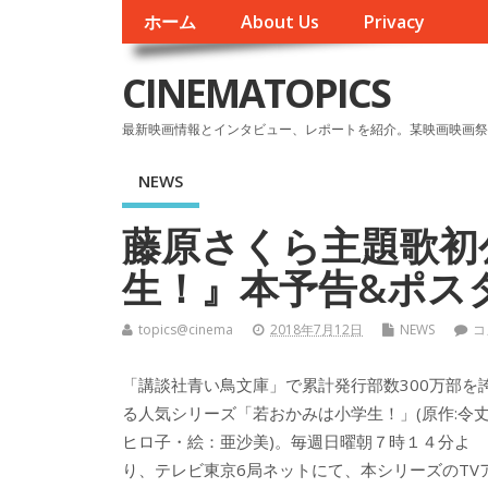
ホーム
About Us
Privacy
CINEMATOPICS
最新映画情報とインタビュー、レポートを紹介。某映画映画祭
NEWS
藤原さくら主題歌初
生！』本予告&ポス
topics@cinema
2018年7月12日
NEWS
コ
「講談社青い鳥文庫」で累計発行部数300万部を
る人気シリーズ「若おかみは小学生！」(原作:令
ヒロ子・絵：亜沙美)。毎週日曜朝７時１４分よ
り、テレビ東京6局ネットにて、本シリーズのTV