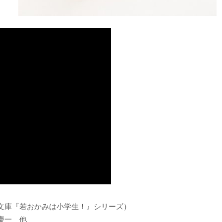
文庫『若おかみは小学生！』シリーズ）
慶一 他