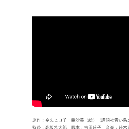
原作：令丈ヒロ子・亜沙美（絵）（講談社青い鳥
監督：高坂希太郎、脚本：吉田玲子、音楽：鈴木