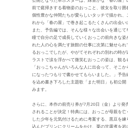
公開となった本ポスターは、緑豊かな「春の屋」
前で庭掃きする着物姿のおっこと、彼女を取り囲
個性豊かな仲間たちが愛らしいタッチで描かれ、
れから「春の屋」で巻き起こるたくさんの出会い
また、予告編では、そんな様々な出会いを通じて
瞳で自分の足で成長していくおっこの前向きな姿
れた人の心を満たす旅館の仕事に次第に魅せられ
るおっこでしたが、やがてそれぞれの別れの時が
ラストで涙を浮かべて微笑むおっこの姿は、観る
「おっこちゃんがいろんな人に出会って、そこか
になったつもりで書かせてもらいました。」予告
を込め書き下ろした主題歌「また明日」も初公開
みます。
さらに、本作の前売り券が7月20日（金）より発
されることが決定！特典には、おっこが母親を亡
した少年を元気付けるために考案する、黒豆を練
込んだプリンにクリームをかけ、栗の甘露煮を岩