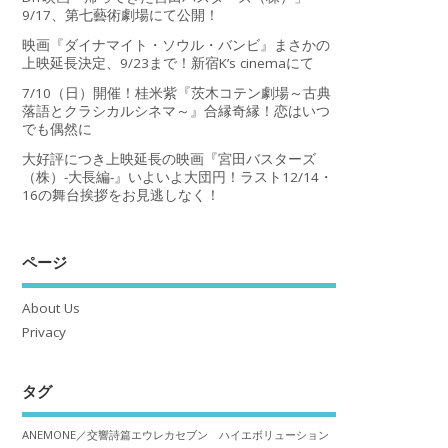
9/17、第七藝術劇場にて公開！
映画『ダイナマイト・ソウル・バンビ』まさかの
上映延長決定、9/23まで！新宿K’s cinemaにて
7/10（日）開催！桂米紫『茨木コテン劇場～古典
落語とクラシカルシネマ～』合縁奇縁！恋はいつ
でも偶然に
大好評につき上映延長の映画『宮田バスターズ
（株）-大長編-』いよいよ大団円！ラスト12/14・
16の舞台挨拶をお見逃しなく！
ページ
About Us
Privacy
タグ
ANEMONE／交響詩篇エウレカセブン ハイエボリューション