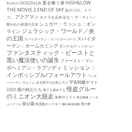
HiGH&LOW
GODZILLA 星を喰う者
BLEACH
THE MOVIE 2 END OF SKY
あのコの、トリ
アクアマン
コ。
カメラを止めるな！
ザ・マミー／
シュガー・ラッシュ：オン
呪われた砂漠の王女
ジュラシック・ワールド／炎
ライン
の王国
スパイダ
スパイダーマン：スパイダーバース
ーマン：ホームカミング
ダンケルク
トリガール！
ファンタスティック・ビーストと
黒い魔法使いの誕生
ファースト・マン
ミッション：
ボヘミアン・ラプソディ
インポッシブル/フォールアウト
ワンダ
宇宙戦艦ヤマト
ーウーマン
ヴェノム
女王陛下のお気に入り
怪盗グルー
2202-愛の戦士たち
寝ても覚めても
のミニオン大脱走
未来のミライ
東京喰種 トーキ
柴公園
死霊館のシスター
雪の華
ョーグール
鋼の錬金術師