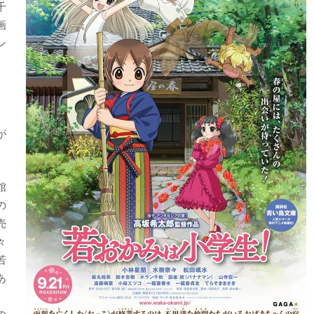
千
画
ン
』
が
館
の
売
々
若
あ