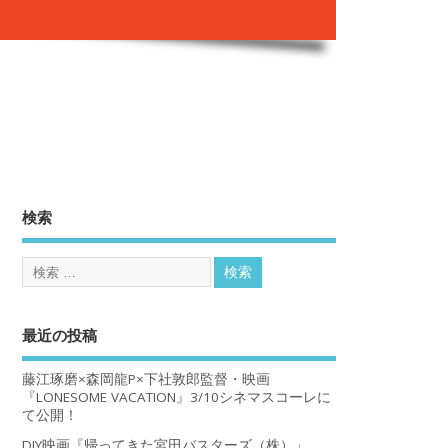
。
検索
最近の投稿
藤江琢磨×森岡龍P×下社敦郎監督・映画
『LONESOME VACATION』3/10シネマスコーレに
て公開！
DIY映画『帰ってきた宮田バスターズ（株）」