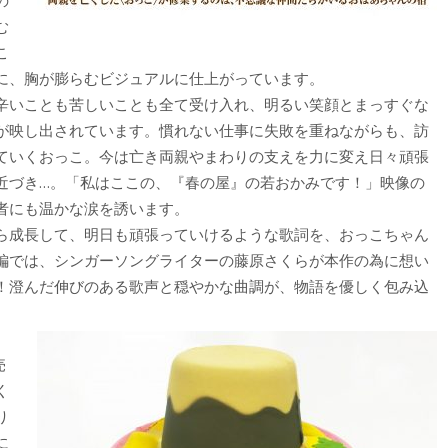
の
む
こ
に、胸が膨らむビジュアルに仕上がっています。
辛いことも苦しいことも全て受け入れ、明るい笑顔とまっすぐな
が映し出されています。慣れない仕事に失敗を重ねながらも、訪
ていくおっこ。今は亡き両親やまわりの支えを力に変え日々頑張
近づき…。「私はここの、『春の屋』の若おかみです！」映像の
者にも温かな涙を誘います。
ら成長して、明日も頑張っていけるような歌詞を、おっこちゃん
編では、シンガーソングライターの藤原さくらが本作の為に想い
！澄んだ伸びのある歌声と穏やかな曲調が、物語を優しく包み込
売
く
り
に