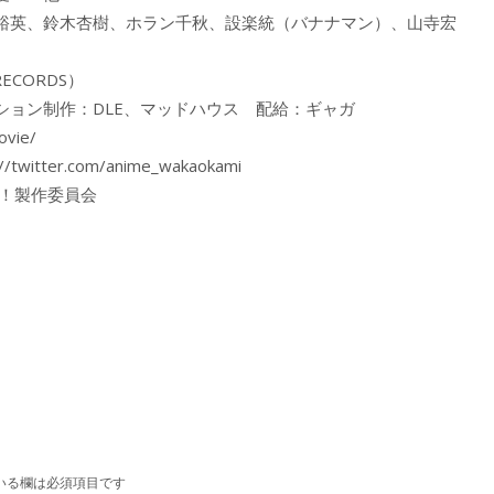
裕英、鈴木杏樹、ホラン千秋、設楽統（バナナマン）、山寺宏
ECORDS）
ション制作：DLE、マッドハウス 配給：ギャガ
vie/
witter.com/anime_wakaokami
生！製作委員会
いる欄は必須項目です