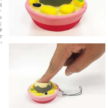
呂
で
ト
く
早
で
い