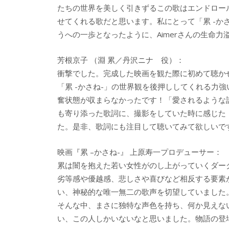
たちの世界を美しく引きずるこの歌はエンドロー
せてくれる歌だと思います。私にとって「累 -か
うへの一歩となったように、Aimerさんの生命
芳根京子 （淵 累／丹沢ニナ 役）：
衝撃でした。完成した映画を観た際に初めて聴か
「累 -かさね-」の世界観を後押ししてくれる力
奮状態が収まらなかったです！「愛されるような
も寄り添った歌詞に、撮影をしていた時に感じた
た。是非、歌詞にも注目して聴いてみて欲しいで
映画『累 –かさね-』 上原寿一プロデューサー：
累は闇を抱えた若い女性がのし上がっていくダー
劣等感や優越感、悲しさや喜びなど相反する要素
い、神秘的な唯一無二の歌声を切望していました
そんな中、まさに独特な声色を持ち、何か見えない
い、この人しかいないなと思いました。物語の登