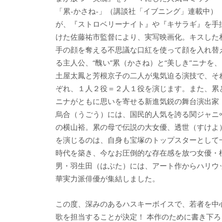
「累-かさね-」（講談社「イブニング」連載中）
が、『ストロベリーナイト』や『キサラギ』を手
けた佐藤祐市監督により、実写映画化。キスした
手の顔を奪える不思議な口紅を使って顔を入れ替
る主人公、“醜い”累（かさね）と“美しき”ニナを、
土屋太鳳と芳根京子の二人が鬼気迫る演技で、そ
ぞれ、１人２役＝２人１役を演じます。また、累
ニナがともに思いを寄せる新進気鋭の舞台演出家
烏合（うごう）には、国民的人気を誇る関ジャニ
の横山裕。累の母で伝説の大女優、透世（すけよ
を演じるのは、自身も宝塚のトップスターとして
時代を築き、今なお圧倒的な存在感を放つ女優・
男・羽生田（はぶた）には、アート作からハリウ
華実力派俳優が集結しました。
この度、深みのあるハスキーボイスで、若者を中心
歌を担当することが決定！ 本作のために書き下ろした