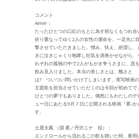
コメント
Aimer：
たったひとつの口紅のもとに為す術なくもつれ合
折り重なってゆく2人の女性の運命を、一足先に
撃させていただきました。憎み、怯え、絶望し、
きに泣きじゃくり咆哮し狂気を渦巻かせながら、
れぞれの孤独の中で2人がもがき争うさまに、息
飲み見入りました。本当の美しさとは、醜さと
は? ついつい問いかけてしまいます。実写映画
主題歌を担当させていただくのは今回が初めてで
ひとつの夢でもありました。偶然にもわたしのデ
ュー日にあたる9月７日に公開される映画『累-かさね
す。
土屋太鳳 （淵 累／丹沢ニナ 役）：
エンドロールから流れるこの歌を聴いた時、夜明