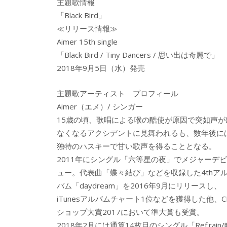
主題歌情報
「Black Bird」
≪リリース情報≫
Aimer 15th single
「Black Bird / Tiny Dancers / 思い出は奇麗で」
2018年9月5日（水）発売
主題歌アーティスト プロフィール
Aimer（エメ）/ シンガー
15歳の頃、歌唱による喉の酷使が原因で突如声が
なくなるアクシデントに見舞われるも、数年後に
独特のハスキーで甘い歌声を得ることとなる。
2011年にシングル「六等星の夜」でメジャーデビ
ュー。代表曲「蝶々結び」などを収録した4thア
バム「daydream」を2016年9月にリリースし、
iTunesアルバムチャート1位などを獲得した他、C
ショップ大賞2017において準大賞も受賞。
2018年2月には通算14枚目のシングル「Ref:ra