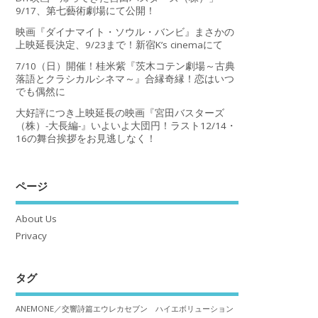
9/17、第七藝術劇場にて公開！
映画『ダイナマイト・ソウル・バンビ』まさかの
上映延長決定、9/23まで！新宿K’s cinemaにて
7/10（日）開催！桂米紫『茨木コテン劇場～古典
落語とクラシカルシネマ～』合縁奇縁！恋はいつ
でも偶然に
大好評につき上映延長の映画『宮田バスターズ
（株）-大長編-』いよいよ大団円！ラスト12/14・
16の舞台挨拶をお見逃しなく！
ページ
About Us
Privacy
タグ
ANEMONE／交響詩篇エウレカセブン ハイエボリューション