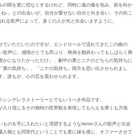
ルの闇を更に切なくするけれど、同時に魂の傷を包み、前を向か
さね-」との出会いが、自分が愛せない自分と向き合い、その向こ
力溢れる歌声によって、多くの人が光と出会いますように。
せていただいたのですが、エンドロールで流れてきたこの曲の
強い歌声に、感情がとても昂ぶり、映画を観終わってもしばらく興
誰かになりたかっただけ」、劇中の累とニナのどちらの気持ちに
「累の気持ち」、「ニナの気持ち」両方を思い出させられまし
す。誰もが、心の芯を震わせられます。
クシンデレラストーリーとでもいうべき作品です。
が入り混じるその独特の世界観を表現してもらえる儚くも力強
。
ものを手に入れたいと渇望するようなAimerさんの歌声と出会
場人物とも同世代ということでも更に縁を感じ、オファーさせて