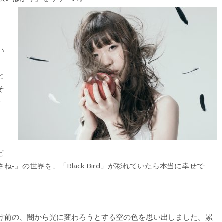
い
目
と
そ
を
の
、
ビ
-』の世界を、「Black Bird」が彩れていたら本当に幸せで
け前の、闇から光に変わろうとする空の色を思い出しました。累