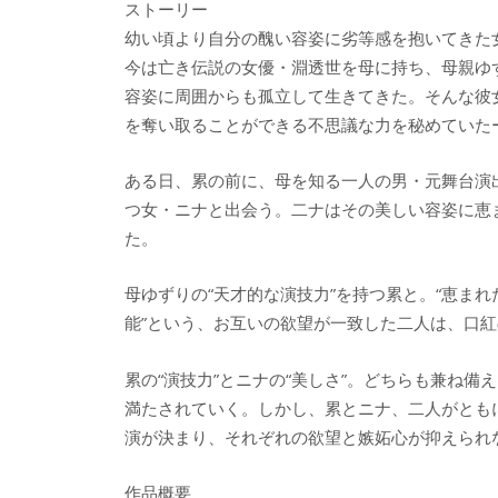
ストーリー
幼い頃より自分の醜い容姿に劣等感を抱いてきた
今は亡き伝説の女優・淵透世を母に持ち、母親ゆ
容姿に周囲からも孤立して生きてきた。そんな彼
を奪い取ることができる不思議な力を秘めていた
ある日、累の前に、母を知る一人の男・元舞台演
つ女・ニナと出会う。二ナはその美しい容姿に恵
た。
母ゆずりの“天才的な演技力”を持つ累と。“恵まれ
能”という、お互いの欲望が一致した二人は、口
累の“演技力”とニナの“美しさ”。どちらも兼ね備
満たされていく。しかし、累とニナ、二人がとも
演が決まり、それぞれの欲望と嫉妬心が抑えられ
作品概要