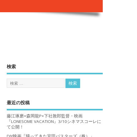
。
検索
最近の投稿
藤江琢磨×森岡龍P×下社敦郎監督・映画
『LONESOME VACATION』3/10シネマスコーレに
て公開！
DIY映画『帰ってきた宮田バスターズ（株）」