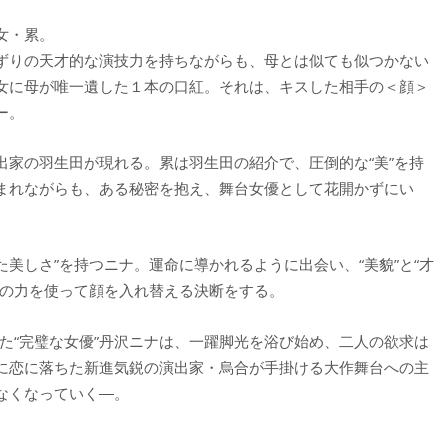
女・累。
ずりの天才的な演技力を持ちながらも、母とは似ても似つかない
女に母が唯一遺した１本の口紅。それは、キスした相手の＜顔＞
ー。
出家の羽生田が現れる。累は羽生田の紹介で、圧倒的な“美”を持
まれながらも、ある秘密を抱え、舞台女優として花開かずにい
た美しさ”を持つニナ。運命に導かれるように出会い、“美貌”と“才
紅の力を使って顔を入れ替える決断をする。
えた“完璧な女優”丹沢ニナは、一躍脚光を浴び始め、二人の欲求は
に恋に落ちた新進気鋭の演出家・烏合が手掛ける大作舞台への主
なくなっていく―。