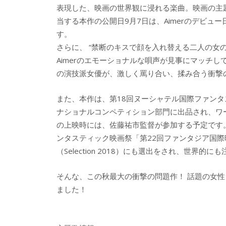
表現した、映画の世界観に浸れる楽曲。映画の主題
当する本作の公開日9月7日は、Aimerのデビ
す。
さらに、 “禁断のキスで顔を入れ替える二人の女
Aimerのエモーショナルな唄声が見事にマッチ
の演技派女優が、激しく罵り合い、揉み合う衝撃
また、本作は、第18回ヌーシャテル国際ファン
ナショナルコンペティション部門に出品され、ワ
の上映時には、佐藤祐市監督が参加する予定です
ンタスティック映画祭「第22回ファンタジア国
（Selection 2018）にも選出をされ、世界的
そんな、この秋最大の衝撃の問題作！ 話題の女
ました！