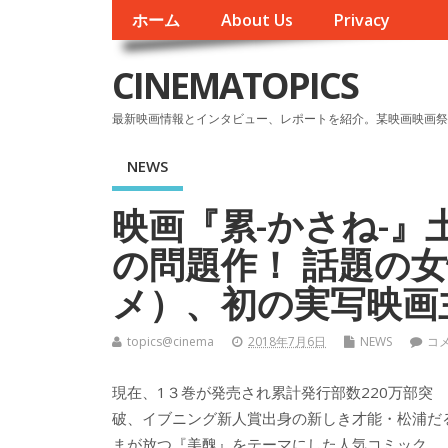
ホーム
About Us
Privacy
CINEMATOPICS
最新映画情報とインタビュー、レポートを紹介。某映画映画祭
NEWS
映画『累-かさね-』
の問題作！ 話題の女
メ）、初の実写映画
topics@cinema
2018年7月6日
NEWS
コ
現在、1３巻が発売され累計発行部数220万部突
破、イブニング新人賞出身の新しき才能・松浦だ
まが放つ『美醜』をテーマにした人気コミック