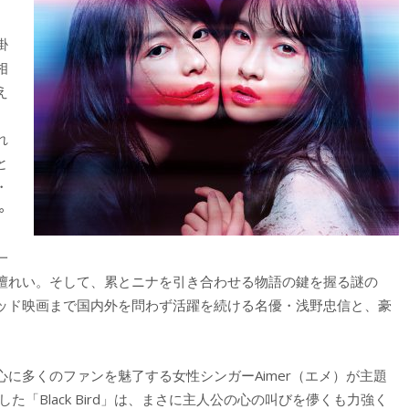
掛
相
え
れ
と
・
∞
）
一
檀れい。そして、累とニナを引き合わせる物語の鍵を握る謎の
ッド映画まで国内外を問わず活躍を続ける名優・浅野忠信と、豪
に多くのファンを魅了する女性シンガーAimer（エメ）が主題
「Black Bird」は、まさに主人公の心の叫びを儚くも力強く