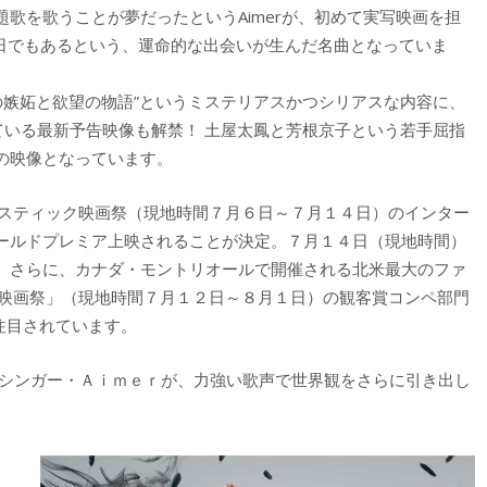
歌を歌うことが夢だったというAimerが、初めて実写映画を担
ュー日でもあるという、運命的な出会いが生んだ名曲となっていま
の嫉妬と欲望の物語”というミステリアスかつシリアスな内容に、
している最新予告映像も解禁！ 土屋太鳳と芳根京子という若手屈指
の映像となっています。
タスティック映画祭（現地時間７月６日～７月１４日）のインター
ールドプレミア上映されることが決定。７月１４日（現地時間）
。さらに、カナダ・モントリオールで開催される北米最大のファ
際映画祭」（現地時間７月１２日～８月１日）の観客賞コンペ部門
にも注目されています。
性シンガー・Ａｉｍｅｒが、力強い歌声で世界観をさらに引き出し