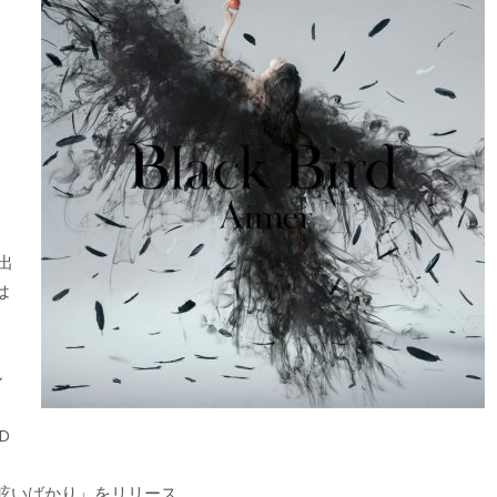
出
は
ル
D
in/眩いばかり」をリリース。