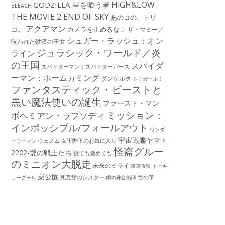
HiGH&LOW
GODZILLA 星を喰う者
BLEACH
THE MOVIE 2 END OF SKY
あのコの、トリ
アクアマン
コ。
カメラを止めるな！
ザ・マミー／
シュガー・ラッシュ：オン
呪われた砂漠の王女
ジュラシック・ワールド／炎
ライン
の王国
スパイダ
スパイダーマン：スパイダーバース
ーマン：ホームカミング
ダンケルク
トリガール！
ファンタスティック・ビーストと
黒い魔法使いの誕生
ファースト・マン
ミッション：
ボヘミアン・ラプソディ
インポッシブル/フォールアウト
ワンダ
宇宙戦艦ヤマト
ーウーマン
ヴェノム
女王陛下のお気に入り
怪盗グルー
2202-愛の戦士たち
寝ても覚めても
のミニオン大脱走
未来のミライ
東京喰種 トーキ
柴公園
死霊館のシスター
雪の華
ョーグール
鋼の錬金術師