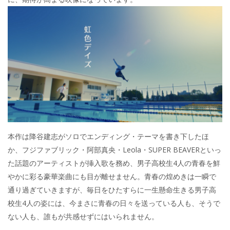
本作は降谷建志がソロでエンディング・テーマを書き下したほ
か、フジファブリック・阿部真央・Leola・SUPER BEAVERといっ
た話題のアーティストが挿入歌を務め、男子高校生4人の青春を鮮
やかに彩る豪華楽曲にも目が離せません。青春の煌めきは一瞬で
通り過ぎていきますが、毎日をひたすらに一生懸命生きる男子高
校生4人の姿には、今まさに青春の日々を送っている人も、そうで
ない人も、誰もが共感せずにはいられません。