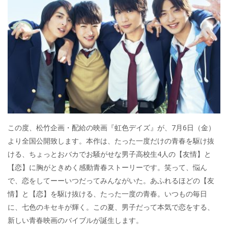
この度、松竹企画・配給の映画『虹色デイズ』が、7月6日（金）
より全国公開致します。本作は、たった一度だけの青春を駆け抜
ける、ちょっとおバカでお騒がせな男子高校生4人の【友情】と
【恋】に胸がときめく感動青春ストーリーです。笑って、悩ん
で、恋をしてーーいつだってみんながいた。あふれるほどの【友
情】と【恋】を駆け抜ける、たった一度の青春。いつもの毎日
に、七色のキセキが輝く。この夏、男子だって本気で恋をする、
新しい青春映画のバイブルが誕生します。