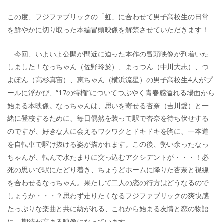
この度、フジファブリックの「虹」に合わせて男子高校生の日常
を鮮やかに切り取った本編冒頭映像を解禁させていただきます！
今回、いよいよ公開が間近に迫った本作の冒頭映像が到着いた
しました！なっちゃん（佐野玲於）、まっつん（中川大志）、つ
よぽん（高杉真宙）、恵ちゃん（横浜流星）の男子高校生4人がプ
ールに浮かび、“17の特権”についてつぶやく青春感溢れる場面から
始まる本映像。なっちゃんは、思いを寄せる杏奈（吉川愛）と一
緒に登校するために、毎日偶然を装って駅で杏奈を待ち伏せする
のですが、好きな人に会えるワクワクとドキドキを胸に、一本道
を自転車で駆け抜ける姿が描かれます。この後、勢い余ったなっ
ちゃんが、転んで水たまりに突っ込むアクシデントが・・・！必
死の思いで駅にたどり着き、ちょうどホームに降りた杏奈と視線
を合わせるなっちゃん。果たして二人の恋の行方はどうなるので
しょうか・・・？思わず走りたくなるフジファブリックの爽快感
たっぷりな楽曲と共に紡がれる、これから始まる友情と恋の物語
に、期待が高まる映像になっています。