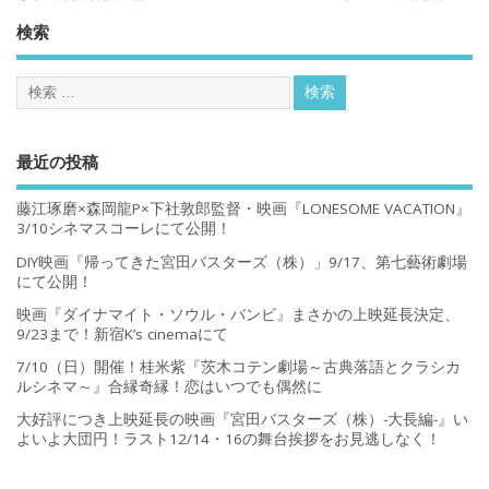
検索
最近の投稿
藤江琢磨×森岡龍P×下社敦郎監督・映画『LONESOME VACATION』
3/10シネマスコーレにて公開！
DIY映画『帰ってきた宮田バスターズ（株）」9/17、第七藝術劇場
にて公開！
映画『ダイナマイト・ソウル・バンビ』まさかの上映延長決定、
9/23まで！新宿K’s cinemaにて
7/10（日）開催！桂米紫『茨木コテン劇場～古典落語とクラシカ
ルシネマ～』合縁奇縁！恋はいつでも偶然に
大好評につき上映延長の映画『宮田バスターズ（株）-大長編-』い
よいよ大団円！ラスト12/14・16の舞台挨拶をお見逃しなく！