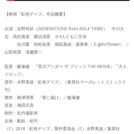
【映画『虹色デイズ』作品概要】
出演：佐野玲於（GENERATIONS from EXILE TRIBE） 中川大
志 高杉真宙 横浜流星 ※4人ともに主演
吉川愛 恒松祐里 堀田真由 坂東希（ E-girls/Flower） ／
山田裕貴 滝藤賢一
監督：飯塚健 『荒川アンダー ザ ブリッジ THE MOVIE』『大人
ドロップ』
原作：水野美波「虹色デイズ」（集英社マーガレットコミックス
刊）
脚本：根津理香 『君に届け』／飯塚健
音楽：海田庄吾
制作：松竹撮影所
企画・配給：松竹
（C）2018「虹色デイズ」製作委員会（C）水野美波／集英社