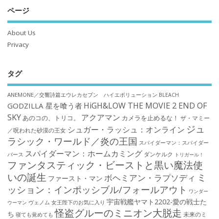
ページ
About Us
Privacy
タグ
ANEMONE／交響詩篇エウレカセブン ハイエボリューション
BLEACH
HiGH&LOW THE MOVIE 2 END OF
GODZILLA 星を喰う者
SKY
アクアマン
あのコの、トリコ。
カメラを止めるな！
ザ・マミー
ジュ
シュガー・ラッシュ：オンライン
／呪われた砂漠の王女
ラシック・ワールド／炎の王国
スパイダーマン：スパイダー
スパイダーマン：ホームカミング
ダンケルク
バース
トリガール！
ファンタスティック・ビーストと黒い魔法使
いの誕生
ミ
ボヘミアン・ラプソディ
ファースト・マン
ッション：インポッシブル/フォールアウト
ワンダー
宇宙戦艦ヤマト2202-愛の戦士た
ウーマン
ヴェノム
女王陛下のお気に入り
怪盗グルーのミニオン大脱走
ち
未来のミ
寝ても覚めても