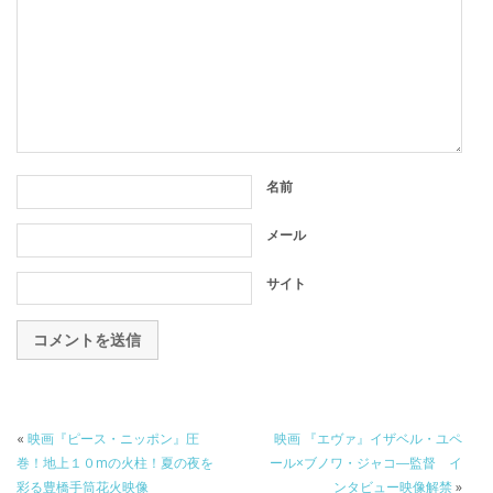
名前
メール
サイト
«
映画『ピース・ニッポン』圧
映画 『エヴァ』イザベル・ユペ
巻！地上１０mの火柱！夏の夜を
ール×ブノワ・ジャコ―監督 イ
彩る豊橋手筒花火映像
ンタビュー映像解禁
»