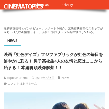
CINEMATOPICS
ホーム
About Us
Privacy
最新映画情報とインタビュー、レポートを紹介。某映画映画祭のスタッフが
立ち上げた映画情報サイト。現在2代目スタッフが編集制作している。
NEWS
映画『虹色デイズ』フジファブリックが虹色の毎日を
鮮やかに彩る！ 男子高校生4人の友情と恋はここから
始まる！ 本編冒頭映像解禁！！
topics@cinema
2018年7月5日
NEWS
コメントはありません