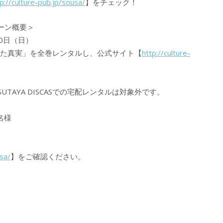
p://culture-pub.jp/sousa/
】をチェック！
ーン概要＞
30日（日）
された真実」を全巻レンタルし、公式サイト【
http://culture-
UTAYA DISCASでの宅配レンタルは対象外です。
名様
usa/
】をご確認ください。