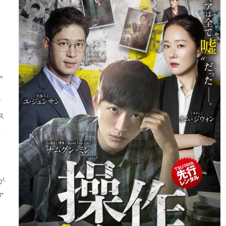
＝
グ
ス
が
ャ