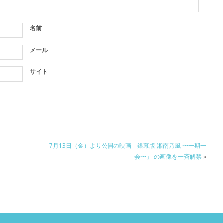
名前
メール
サイト
7月13日（金）より公開の映画「銀幕版 湘南乃風 〜一期一
会〜」 の画像を一斉解禁
»