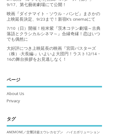
9/17、第七藝術劇場にて公開！
映画『ダイナマイト・ソウル・バンビ』まさかの
上映延長決定、9/23まで！新宿K’s cinemaにて
7/10（日）開催！桂米紫『茨木コテン劇場～古典
落語とクラシカルシネマ～』合縁奇縁！恋はいつ
でも偶然に
大好評につき上映延長の映画『宮田バスターズ
（株）-大長編-』いよいよ大団円！ラスト12/14・
16の舞台挨拶をお見逃しなく！
ページ
About Us
Privacy
タグ
ANEMONE／交響詩篇エウレカセブン ハイエボリューション