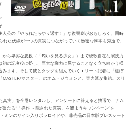
イ
ア
そ
主人公の「やられたらやり返す！」な復讐劇がおもしろく、同時
められた伏線が一つの真実につながっていく緻密な脚本も秀逸で、
）から卑劣な悪役（「匂いを見る少女」）まで硬軟自在な演技力
は初の記者役に扮し、巨大な権力に屈することなく立ち向かう様
込みます。そして彼とタッグを組んでいくエリート記者に「棚ぼ
MASTER/マスター』のオム・ジウォンと、実力派が集結。スリ
。
れた真実」を全巻レンタルし、アンケートに答えると抽選で、ナム
当たる“「操作 ～隠された真実」を観ようキャンペーン”を
グン・ミンのサイン入りポラロイドや、非売品の日本版プレスシート