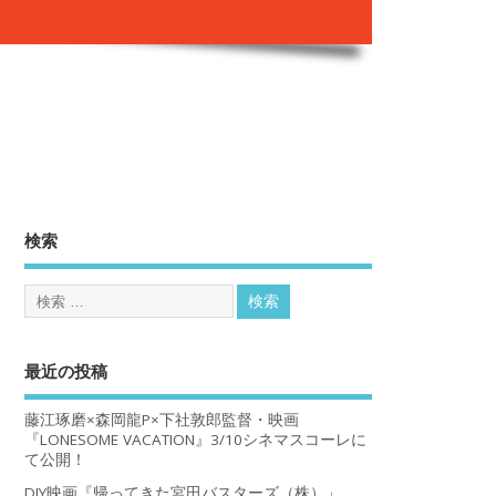
。
検索
最近の投稿
藤江琢磨×森岡龍P×下社敦郎監督・映画
『LONESOME VACATION』3/10シネマスコーレに
て公開！
DIY映画『帰ってきた宮田バスターズ（株）」