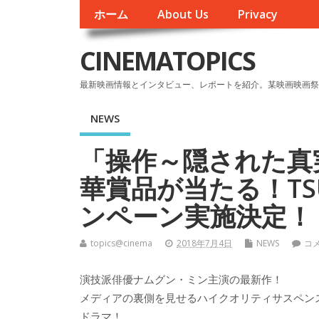
ホーム
About Us
Privacy
CINEMATOPICS
最新映画情報とインタビュー、レポートを紹介。某映画映画祭
NEWS
「操作～隠された真
華賞品が当たる！TS
ンペーン実施決定！
topics@cinema
2018年7月4日
NEWS
コ
演技派俳優ナムグン・ミン主演の最新作！
メディアの裏側を見せるハイクオリティサスペン
ドラマ！