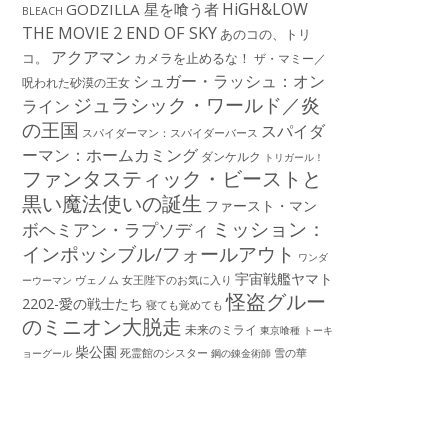
HiGH&LOW
GODZILLA 星を喰う者
BLEACH
THE MOVIE 2 END OF SKY
あのコの、トリ
アクアマン
コ。
カメラを止めるな！
ザ・マミー／
シュガー・ラッシュ：オン
呪われた砂漠の王女
ジュラシック・ワールド／炎
ライン
の王国
スパイダ
スパイダーマン：スパイダーバース
ーマン：ホームカミング
ダンケルク
トリガール！
ファンタスティック・ビーストと
黒い魔法使いの誕生
ファースト・マン
ミッション：
ボヘミアン・ラプソディ
インポッシブル/フォールアウト
ワンダ
宇宙戦艦ヤマト
ーウーマン
ヴェノム
女王陛下のお気に入り
怪盗グルー
2202-愛の戦士たち
寝ても覚めても
のミニオン大脱走
未来のミライ
東京喰種 トーキ
柴公園
死霊館のシスター
雪の華
ョーグール
鋼の錬金術師