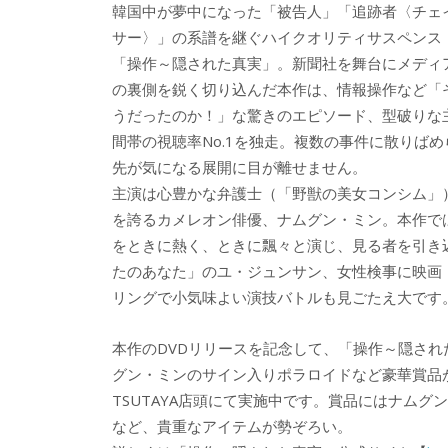
韓国中が夢中になった「被告人」「追跡者〈チェ
サー〉」の系譜を継ぐハイクオリティサスペンス
「操作～隠された真実」。新聞社を舞台にメディ
の裏側を鋭く切り込んだ本作は、情報操作など「
うだったのか！」な驚きのエピソード、型破りな
間帯の視聴率No.1を独走。複数の事件に散りば
先が気になる展開に目が離せません。
主演は心豊かな弁護士（「野獣の美女コンシム」
を誇るカメレオン俳優、ナムグン・ミン。本作で
をときに熱く、ときに飄々と演じ、見る者を引き
たのあなた」のユ・ジュンサン、女性検事に映画『
リングで小気味よい演技バトルも見ごたえ大です
本作のDVDリリースを記念して、「操作～隠さ
グン・ミンのサイン入りポラロイドなど豪華賞品が
TSUTAYA店頭にて実施中です。賞品にはナム
など、貴重なアイテムが勢ぞろい。