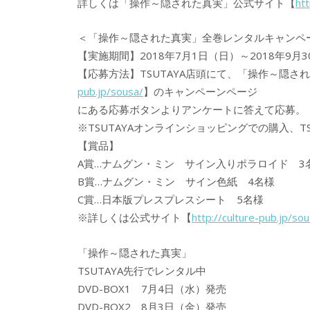
詳しくは「操作～隠された真実」公式サイト【
htt
＜「操作～隠された真実」全巻レンタルキャンペ
【実施期間】2018年7月1日（日）～2018年9月
【応募方法】TSUTAYA店頭にて、「操作～隠
pub.jp/sousa/
】のキャンペーンページ
にある応募ボタンよりアンケートに答えて応募。
※TSUTAYAオンラインショッピングでの購入、TS
【賞品】
A賞…ナムグン・ミン サイン入りポラロイド 3
B賞…ナムグン・ミン サイン色紙 4名様
C賞…日本版プレスプレスシート 5名様
※詳しくは公式サイト【
http://culture-pub.jp/so
「操作～隠された真実」
TSUTAYA先行でレンタル中
DVD-BOX1 7月4日（水）発売
DVD-BOX2 8月3日（金）発売