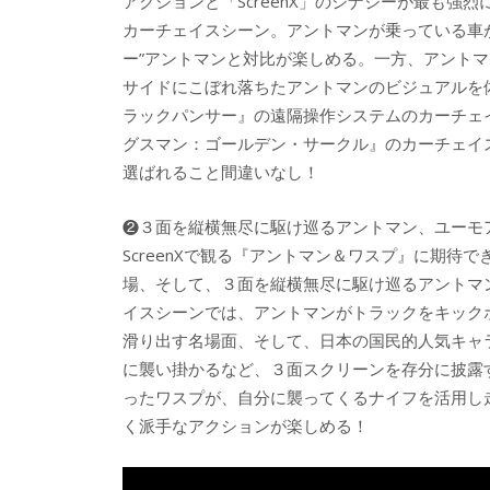
アクションと「ScreenX」のシナジーが最も
カーチェイスシーン。アントマンが乗っている車が
ー”アントマンと対比が楽しめる。一方、アント
サイドにこぼれ落ちたアントマンのビジュアルを
ラックパンサー』の遠隔操作システムのカーチェ
グスマン：ゴールデン・サークル』のカーチェイ
選ばれること間違いなし！
❷３面を縦横無尽に駆け巡るアントマン、ユーモ
ScreenXで観る『アントマン＆ワスプ』に期待
場、そして、３面を縦横無尽に駆け巡るアントマ
イスシーンでは、アントマンがトラックをキック
滑り出す名場面、そして、日本の国民的人気キャラ
に襲い掛かるなど、３面スクリーンを存分に披露
ったワスプが、自分に襲ってくるナイフを活用し
く派手なアクションが楽しめる！