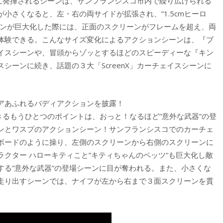
強烈に発揮されるシーンは、サンフランシスコ市内で繰り広げられる
小さくなると、左・右の両サイドが拡張され、”1.5cmヒーロ
マンが巨大化した際には、正面のスクリーンがフレームを超え、両
体験できる。こんなサイズ変化によるアクションシーンは、『ブ
イスシーンや、冒頭からゾッとするほどのスピーディーな『キン
スシーンに続き、話題の３大「ScreenX」カーチェイスシーンに
アあふれるバディアクションを披露！
できるもうひとつのポイントは、おっと！なるほど”意外な武器”の登
ンとワスプのアクションシーン！サンフランシスコでのカーチェ
ボードのように操り、左側のスクリーンから右側のスクリーンに
クター ハローキティこと”キティちゃんのペッツ“も巨大化し敵
する”意外な武器”の登場シーンに目が奪われる。また、小さくな
走り出すシーンでは、ナイフが左から右まで３面スクリーンを貫