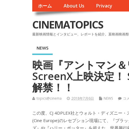
ホーム
About Us
Privacy
CINEMATOPICS
最新映画情報とインタビュー、レポートを紹介。某映画映画祭
NEWS
映画『アントマン＆ワ
ScreenX上映決定！
解禁！！
topics@cinema
2018年7月6日
NEWS
コ
この度、CJ 4DPLEX社とウォルト・ディズニ
(Cine Europe)のレセプション現場にて、『
ズ』や『ハリー・ポッター』を超えた、世界興行収