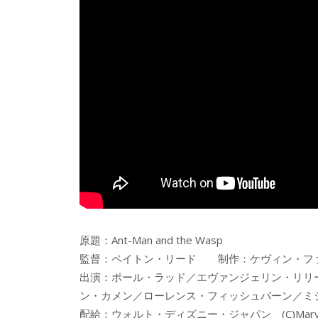
原題：Ant-Man and the Wasp
監督：ペイトン・リード 制作：ケヴィン・フ
出演：ポール・ラッド／エヴァンジェリン・リリ
ン・カメン／ローレンス・フィッシュバーン／ミ
配給：ウォルト・ディズニー・ジャパン (C)Marvel S