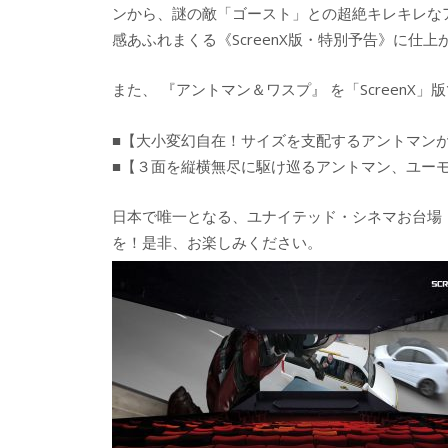
ンから、謎の敵「ゴースト」との超絶キレキレな
感あふれまくる《ScreenX版・特別予告》に仕
また、 『アントマン＆ワスプ』 を「Screen
■【大小変幻自在！サイズを支配するアントマン
■【３面を縦横無尽に駆け巡るアントマン、ユー
日本で唯一となる、ユナイテッド・シネマお台場「
を！是非、お楽しみください。