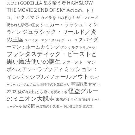
HiGH&LOW
GODZILLA 星を喰う者
BLEACH
THE MOVIE 2 END OF SKY
あのコの、トリ
アクアマン
コ。
カメラを止めるな！
ザ・マミー／
シュガー・ラッシュ：オン
呪われた砂漠の王女
ジュラシック・ワールド／炎
ライン
の王国
スパイダ
スパイダーマン：スパイダーバース
ーマン：ホームカミング
ダンケルク
トリガール！
ファンタスティック・ビーストと
黒い魔法使いの誕生
ファースト・マン
ミッション：
ボヘミアン・ラプソディ
インポッシブル/フォールアウト
ワンダ
宇宙戦艦ヤマト
ーウーマン
ヴェノム
女王陛下のお気に入り
怪盗グルー
2202-愛の戦士たち
寝ても覚めても
のミニオン大脱走
未来のミライ
東京喰種 トーキ
柴公園
死霊館のシスター
雪の華
ョーグール
鋼の錬金術師