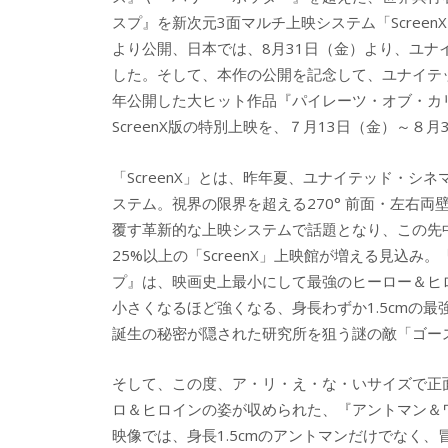
スプ』を新次元3面マルチ上映システム「Scree
より公開、日本では、8月31日（金）より、ユナ
した。そして、本作の公開を記念して、ユナイテッド
年公開した大ヒット作品『パイレーツ・オブ・カ
ScreenX版の特別上映を、７月13日（金）～８
「ScreenX」とは、昨年夏、ユナイテッド・シ
ステム。視界の限界を超える270° 前面・左右
覆す革新的な上映システムで話題となり、この先中
25%以上の「ScreenX」上映館が増える見込み
プ』は、映画史上最小にして最強のヒーロー＆ヒ
小さくなるほど強くなる、身長わずか1.5cmの
誕生の秘密が隠された研究所を狙う謎の敵「ゴー
そして、この度、ア・リ・え・な・いサイズで正面
ロ＆ヒロインの姿が収められた、『アントマン＆ワス
映像では、身長1.5cmのアントマンだけでなく