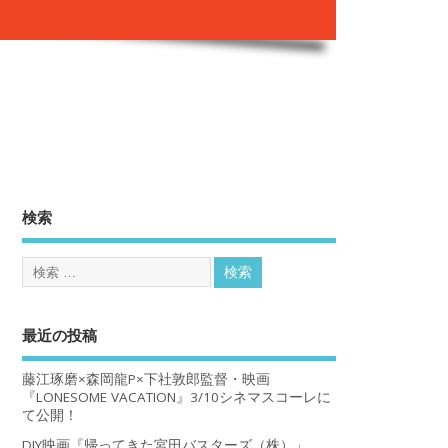
。
検索
最近の投稿
藤江琢磨×森岡龍P×下社敦郎監督・映画
『LONESOME VACATION』3/10シネマスコーレに
て公開！
DIY映画『帰ってきた宮田バスターズ（株）」