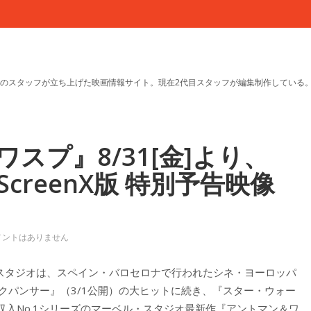
のスタッフが立ち上げた映画情報サイト。現在2代目スタッフが編集制作している
スプ』8/31[金]より、
 ScreenX版 特別予告映像
メントはありません
ー・スタジオは、スペイン・バロセロナで行われたシネ・ヨーロッパ
ブラックパンサー』（3/1公開）の大ヒットに続き、『スター・ウォー
入No.1シリーズのマーベル・スタジオ最新作『アントマン＆ワ