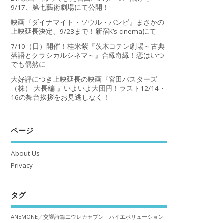
9/17、第七藝術劇場にて公開！
映画『ダイナマイト・ソウル・バンビ』まさかの
上映延長決定、9/23まで！新宿K’s cinemaにて
7/10（日）開催！桂米紫『茨木コテン劇場～古典
落語とクラシカルシネマ～』合縁奇縁！恋はいつ
でも偶然に
大好評につき上映延長の映画『宮田バスターズ
（株）-大長編-』いよいよ大団円！ラスト12/14・
16の舞台挨拶をお見逃しなく！
ページ
About Us
Privacy
タグ
ANEMONE／交響詩篇エウレカセブン ハイエボリューション