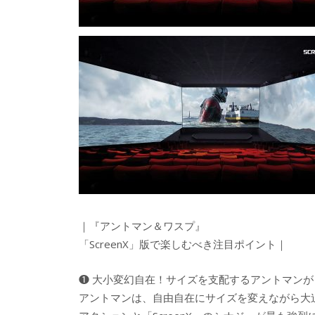
｜『アントマン＆ワスプ』
「ScreenX」版で楽しむべき注目ポイント｜
❶ 大小変幻自在！サイズを支配するアントマン
アントマンは、自由自在にサイズを変えながら大