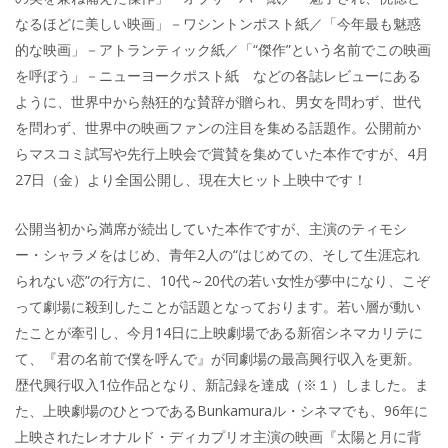
なるほどに美しい映画」－ワシントンポスト紙／「今年最も魅惑
的な映画」－アトランティック紙／「“傑作”という名前でこの映画
を呼ぼう」－ニューヨークポスト紙 などの各誌レビューにある
ように、世界中から熱狂的な賛辞が贈られ、男女を問わず、世代
を問わず、世界中の映画ファンの注目を集める話題作。公開前か
らマスコミ試写や先行上映会で賞賛を集めていた本作ですが、4月
27日（金）より全国公開し、現在大ヒット上映中です！
公開当初から満席が続出していた本作ですが、主演のティモシ
ー・シャラメをはじめ、青年2人の“はじめての、そして生涯忘れ
られない恋”の行方に、10代～20代の若い女性が夢中になり、こぞ
って劇場に殺到したことが話題となっております。若い層が動い
たことが牽引し、今月14日に上映劇場である新宿シネマカリテに
て、『君の名前で僕を呼んで』が同劇場の最高興行収入を更新。
歴代興行収入1位作品となり、新記録を達成（※１）しました。ま
た、上映劇場のひとつであるBunkamuraル・シネマでも、96年に
上映されたレオナルド・ディカプリオ主演の映画『太陽と月に背