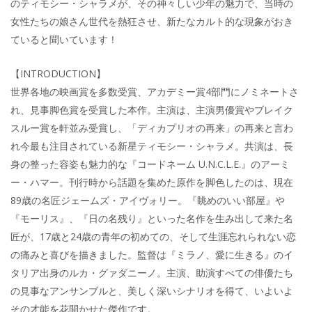
のティモシー・シャラメが、その神々しい少年の魅力で、当時の
女性たちの娘さん世代を熱狂させ、新たなカルト的な現象がおき
ていると聞いています！
【INTRODUCTION】
世界各地の映画賞を多数受賞、アカデミー賞4部門にノミネートさ
れ、見事脚色賞を受賞した本作。主演は、主演男優賞やブレイク
スルー賞を軒並み受賞し、「ディカプリオの再来」の再来と言わ
れ今最も注目されている新星ティモシー・シャラメ。共演は、長
身の整った容姿も魅力的な『コードネーム U.N.C.L.E.』のアーミ
ー・ハマー。刊行時から話題を集めた原作を脚色したのは、現在
89歳の名匠ジェームズ・アイヴォリー。『眺めのいい部屋』や
『モーリス』、『日の名残り』といった名作を生み出して来た名
匠が、17歳と24歳の青年の初めての、そして生涯忘れられない恋
の痛みと喜びを描きました。監督は『ミラノ、愛に生きる』のイ
タリア出身のルカ・グァダニーノ。主演、助演すべての俳優たち
の見事なアンサンブルと、美しく深いシナリオを得て、いよいよ
その才能を花開かせた傑作です。