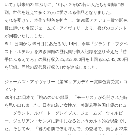
いて』以来約22年ぶりに、10代～20代の若い人たちが劇場に殺
到。世代を超えて多くの人に愛される作品となりました。
それを受けて、本作で脚色を担当し、第90回アカデミー賞で脚色
賞に輝いた名匠ジェームズ・アイヴォリーより、喜びのコメント
が到着いたしました。
※１-公開から48日目にあたる6月14日、今年『グランド・ブダペ
スト・ホテル』を抜き同館の歴代興行収入記録を塗り替えた『勝
手にふるえてろ』の興行収入25,353,900円を上回る25,545,200円
を記録。同館の歴代興行収入1位を達成しました。
ジェームズ・アイヴォリー（第90回アカデミー賞脚色賞受賞）コ
メント
80年代に日本で「眺めのいい部屋」「モーリス」が公開された時
を思い出しました。日本の若い女性が、美形若手英国俳優のヒュ
ー・グラント、ルパート・グレイブス、ジェームズ・ウィルビ
ー、ジュリアン・サンズに夢中になるというカルト的な現象でし
た。そして今、「君の名前で僕を呼んで」の登場で、美しき22歳