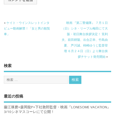
«
ケイト・ウインスレットインタ
映画 『第二警備隊』 ７月１日
ビュー動画解禁！「女と男の観覧
（日）シネ・リーブル梅田にて大
車」
阪・初日舞台挨拶決定！ 筧利
夫、前田耕陽、出合正幸、竹島由
夏、 芦川誠、柿崎ゆうじ監督登
壇 ６月２４日（日）より舞台挨
拶チケット発売開始
»
検索
最近の投稿
藤江琢磨×森岡龍P×下社敦郎監督・映画『LONESOME VACATION』
3/10シネマスコーレにて公開！