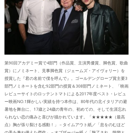
第90回アカデミー賞で4部門（作品賞、主演男優賞、脚色賞、歌曲
賞）にノミネート、見事脚色賞（ジェームズ・アイヴォリー）を
授賞した『君の名前で僕を呼んで』。ゴールデングローブ賞主要3
部門ノミネートを含む92部門の授賞＆308部門ノミネート、「映画
レビューサイトのロッテントマトによる2017年度ベスト・レビュ
ー映画NO.1輝かしい実績を持つ本作は、80年代の北イタリアの避
暑地を舞台に、17歳と24歳の青年の、初めての、そして生涯忘れ
られない恋の痛みと喜びが描かれています。「★★★★★（最高
点）胸が張り裂ける感動！」－タイムアウト紙／「息をのむほど
の美を兼ね備えた傑作」－オブザーバー紙／「魅了され、恍惚と