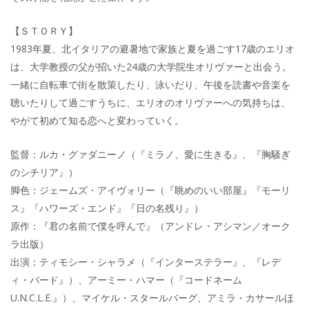
【ＳＴＯＲＹ】
1983年夏、北イタリアの避暑地で家族と夏を過ごす17歳のエリオ
は、大学教授の父が招いた24歳の大学院生オリヴァーと出会う。
一緒に自転車で街を散策したり、泳いだり、午後を読書や音楽を
聴いたりして過ごすうちに、エリオのオリヴァーへの気持ちは、
やがて初めて知る恋へと変わっていく。
監督：ルカ・グァダニーノ（『ミラノ、愛に生きる』、『胸騒ぎ
のシチリア』）
脚色：ジェームズ・アイヴォリー（『眺めのいい部屋』『モーリ
ス』『ハワーズ・エンド』『日の名残り』）
原作：『君の名前で僕を呼んで』（アンドレ・アシマン／オーク
ラ出版）
出演：ティモシー・シャラメ（『インターステラー』、『レデ
ィ・バード』）、アーミー・ハマー（『コードネーム
U.N.C.L.E.』）、マイケル・スタールバーグ、アミラ・カサールほ