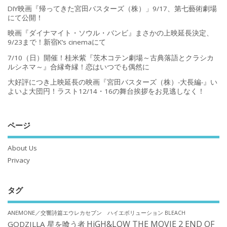
DIY映画『帰ってきた宮田バスターズ（株）」9/17、第七藝術劇場
にて公開！
映画『ダイナマイト・ソウル・バンビ』まさかの上映延長決定、
9/23まで！新宿K’s cinemaにて
7/10（日）開催！桂米紫『茨木コテン劇場～古典落語とクラシカ
ルシネマ～』合縁奇縁！恋はいつでも偶然に
大好評につき上映延長の映画『宮田バスターズ（株）-大長編-』い
よいよ大団円！ラスト12/14・16の舞台挨拶をお見逃しなく！
ページ
About Us
Privacy
タグ
ANEMONE／交響詩篇エウレカセブン ハイエボリューション
BLEACH
HiGH&LOW THE MOVIE 2 END OF
GODZILLA 星を喰う者