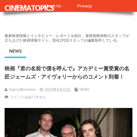
CINEMATOPICS
ホーム
About Us
Privacy
最新映画情報とインタビュー、レポートを紹介。某映画映画祭のスタッフが
立ち上げた映画情報サイト。現在2代目スタッフが編集制作している。
NEWS
映画『君の名前で僕を呼んで』アカデミー賞受賞の名
匠ジェームズ・アイヴォリーからのコメント到着！
topics@cinema
2018年6月22日
NEWS
コメントはありません