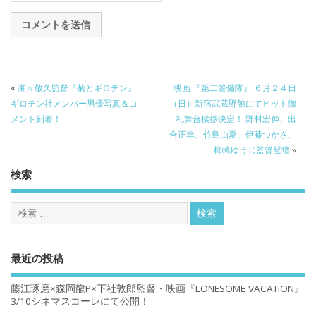
«
瀬々敬久監督『菊とギロチン』
映画 『第二警備隊』 ６月２４日
ギロチン社メンバー男優写真＆コ
（日）新宿武蔵野館にてヒット御
メント到着！
礼舞台挨拶決定！ 野村宏伸、出
合正幸、竹島由夏、伊藤つかさ、
柿崎ゆうじ監督登壇
»
検索
最近の投稿
藤江琢磨×森岡龍P×下社敦郎監督・映画『LONESOME VACATION』
3/10シネマスコーレにて公開！