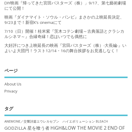
DIY映画『帰ってきた宮田バスターズ（株）」9/17、第七藝術劇場
にて公開！
映画『ダイナマイト・ソウル・バンビ』まさかの上映延長決定、
9/23まで！新宿K’s cinemaにて
7/10（日）開催！桂米紫『茨木コテン劇場～古典落語とクラシカ
ルシネマ～』合縁奇縁！恋はいつでも偶然に
大好評につき上映延長の映画『宮田バスターズ（株）-大長編-』い
よいよ大団円！ラスト12/14・16の舞台挨拶をお見逃しなく！
ページ
About Us
Privacy
タグ
ANEMONE／交響詩篇エウレカセブン ハイエボリューション
BLEACH
HiGH&LOW THE MOVIE 2 END OF
GODZILLA 星を喰う者