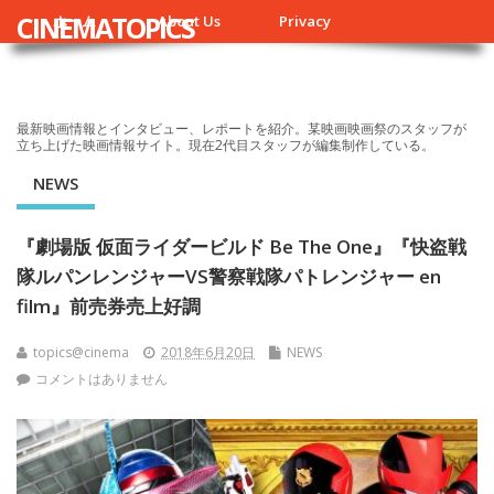
CINEMATOPICS
ホーム
About Us
Privacy
最新映画情報とインタビュー、レポートを紹介。某映画映画祭のスタッフが
立ち上げた映画情報サイト。現在2代目スタッフが編集制作している。
NEWS
『劇場版 仮面ライダービルド Be The One』『快盗戦
隊ルパンレンジャーVS警察戦隊パトレンジャー en
film』前売券売上好調
topics@cinema
2018年6月20日
NEWS
コメントはありません