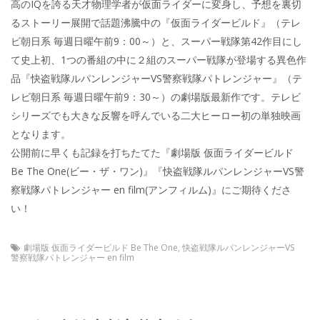
高のIQを誇る天才物理学者が仮面ライダーに変身し、予想を裏切
るストーリー展開で話題沸騰中の『仮面ライダービルド』（テレ
ビ朝日系 毎週日曜午前9：00～）と、スーパー戦隊第42作目にし
て史上初、1つの番組の中に２組のスーパー戦隊が登場する異色作
品『快盗戦隊ルパンレンジャーVS警察戦隊パトレンジャー』（テ
レビ朝日系 毎週日曜午前9：30～）の劇場版最新作です。テレビ
シリーズでも大きな反響を呼んでいる二大ヒーロー初の単独映画
となります。
公開前に早くも記録を打ちたてた『劇場版 仮面ライダービルド
Be The One(ビー・ザ・ワン)』『快盗戦隊ルパンレンジャーVS警
察戦隊パトレンジャー en film(アンフィルム)』にご期待くださ
い！
劇場版 仮面ライダービルド Be The One
,
快盗戦隊ルパンレンジャーVS
警察戦隊パトレンジャー en film