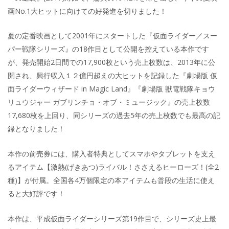
画No.1大ヒットに向けての好発進を切りました！
夏の定番映画として2001年にスタートした『仮面ライダー／スー
パー戦隊シリーズ』の18作目として公開を控えている本作です
が、発売開始2日間での17,900枚という売上枚数は、2013年に公
開され、興行収入１２億円超えの大ヒットを記録した『劇場版 仮
面ライダーウィザード in Magic Land』『劇場版 獣電戦隊キョウ
リュウジャー ガブリンチョ・オブ・ミュージック』の売上枚数
17,680枚を上回り、同シリーズの過去5年の売上枚数でも最高の記
録となりました！
本作の前売券には、購入者特典としてスマホやタブレットを支え
るアイテム【激熱(げきあつ)ライバル！ささえるヒーローズ！(全2
種)】が付属。全国各4万個限定の本アイテムも普段の生活に使え
ると大好評です！
本作は、平成仮面ライダーシリーズ第19作目で、シリーズ史上最