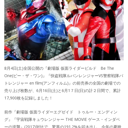
8月4日(土)全国公開の『劇場版 仮面ライダービルド Be The
One(ビー・ザ・ワン)』『快盗戦隊ルパンレンジャーVS警察戦隊パ
トレンジャー en film(アンフィルム)』の前売券の全国の劇場での
売り上げ枚数が、6月16日(土)と6月1７日(日)の計２日間で、累計
17,900枚を記録しました！
前作『劇場版 仮面ライダーエグゼイド トゥルー・エンディン
グ』『宇宙戦隊キュウレンジャー THE MOVIE ゲース・インダベ
ーの逆襲』(2017)対比で、驚異の191.2%を叩き出し、今年の夏映