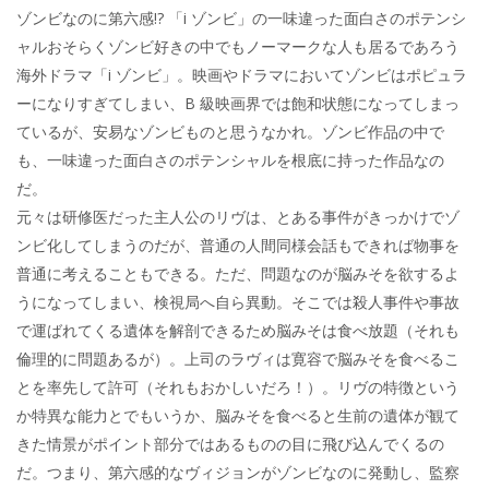
ゾンビなのに第六感!? 「i ゾンビ」の一味違った面白さのポテンシ
ャルおそらくゾンビ好きの中でもノーマークな人も居るであろう
海外ドラマ「i ゾンビ」。映画やドラマにおいてゾンビはポピュラ
ーになりすぎてしまい、B 級映画界では飽和状態になってしまっ
ているが、安易なゾンビものと思うなかれ。ゾンビ作品の中で
も、一味違った面白さのポテンシャルを根底に持った作品なの
だ。
元々は研修医だった主人公のリヴは、とある事件がきっかけでゾ
ンビ化してしまうのだが、普通の人間同様会話もできれば物事を
普通に考えることもできる。ただ、問題なのが脳みそを欲するよ
うになってしまい、検視局へ自ら異動。そこでは殺人事件や事故
で運ばれてくる遺体を解剖できるため脳みそは食べ放題（それも
倫理的に問題あるが）。上司のラヴィは寛容で脳みそを食べるこ
とを率先して許可（それもおかしいだろ！）。リヴの特徴という
か特異な能力とでもいうか、脳みそを食べると生前の遺体が観て
きた情景がポイント部分ではあるものの目に飛び込んでくるの
だ。つまり、第六感的なヴィジョンがゾンビなのに発動し、監察