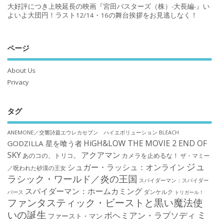
大好評につき上映延長の映画『宮田バスターズ（株）-大長編-』い
よいよ大団円！ラスト12/14・16の舞台挨拶をお見逃しなく！
ページ
About Us
Privacy
タグ
ANEMONE／交響詩篇エウレカセブン ハイエボリューション
BLEACH
HiGH&LOW THE MOVIE 2 END OF
GODZILLA 星を喰う者
SKY
アクアマン
あのコの、トリコ。
カメラを止めるな！
ザ・マミー
ジュ
シュガー・ラッシュ：オンライン
／呪われた砂漠の王女
ラシック・ワールド／炎の王国
スパイダーマン：スパイダー
スパイダーマン：ホームカミング
ダンケルク
バース
トリガール！
ファンタスティック・ビーストと黒い魔法使
いの誕生
ミ
ボヘミアン・ラプソディ
ファースト・マン