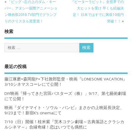
«
「ピッグ –丘の上のダム・キー
『ピーターラビット』全世界での
パー」アヌシー国際アニメーショ
大ヒットを受け 早くも続編決
ン映画祭2018 TV部門でグランプ
定！ 日本ではすでに興収10億円
リのクリスタル賞受賞！
突破！！
»
検索
最近の投稿
藤江琢磨×森岡龍P×下社敦郎監督・映画『LONESOME VACATION』
3/10シネマスコーレにて公開！
DIY映画『帰ってきた宮田バスターズ（株）」9/17、第七藝術劇場
にて公開！
映画『ダイナマイト・ソウル・バンビ』まさかの上映延長決定、
9/23まで！新宿K’s cinemaにて
7/10（日）開催！桂米紫『茨木コテン劇場～古典落語とクラシカ
ルシネマ～』合縁奇縁！恋はいつでも偶然に