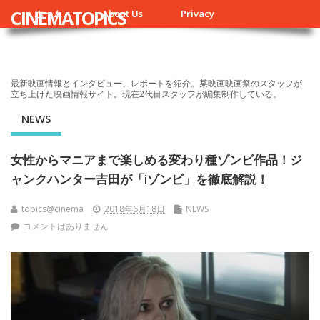
CINEMATOPICS
ホーム
About Us
Privacy
最新映画情報とインタビュー、レポートを紹介。某映画映画祭のスタッフが
立ち上げた映画情報サイト。現在2代目スタッフが編集制作している。
NEWS
女性からマニアまで楽しめる変わり種ゾンビ作品！ジ
ャンクハンター吉田が「iゾンビ」を徹底解説！
topics@cinema
2018年6月18日
NEWS
コメントはありません