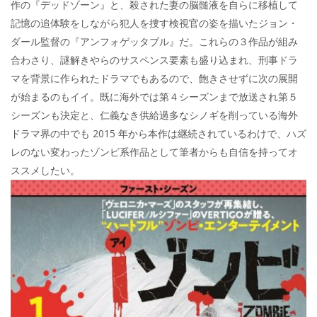
作の『デッドゾーン』と、殺された妻の脳髄液を自らに移植して
記憶の追体験をしながら犯人を捜す検視官の姿を描いたジョン・
ダール監督の『アンフォゲッタブル』だ。これらの３作品が組み
合わさり、謎解きやらのサスペンス要素も盛り込まれ、刑事ドラ
マを背景に作られたドラマでもあるので、飽きさせずに次の展開
が始まるのもイイ。既に海外では第４シーズンまで放送され第５
シーズンも決定と、仁義なき供給過多なシノギを削っている海外
ドラマ界の中でも 2015 年から本作は継続されているわけで、ハズ
レのない変わったゾンビ系作品として筆者からも自信を持ってオ
ススメしたい。