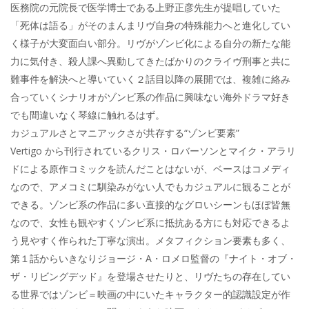
医務院の元院長で医学博士である上野正彦先生が提唱していた
「死体は語る」がそのまんまリヴ自身の特殊能力へと進化してい
く様子が大変面白い部分。リヴがゾンビ化による自分の新たな能
力に気付き、殺人課へ異動してきたばかりのクライヴ刑事と共に
難事件を解決へと導いていく２話目以降の展開では、複雑に絡み
合っていくシナリオがゾンビ系の作品に興味ない海外ドラマ好き
でも間違いなく琴線に触れるはず。
カジュアルさとマニアックさが共存する“ゾンビ要素”
Vertigo から刊行されているクリス・ロバーソンとマイク・アラリ
ドによる原作コミックを読んだことはないが、ベースはコメディ
なので、アメコミに馴染みがない人でもカジュアルに観ることが
できる。ゾンビ系の作品に多い直接的なグロいシーンもほぼ皆無
なので、女性も観やすくゾンビ系に抵抗ある方にも対応できるよ
う見やすく作られた丁寧な演出。メタフィクション要素も多く、
第１話からいきなりジョージ・A・ロメロ監督の『ナイト・オブ・
ザ・リビングデッド』を登場させたりと、リヴたちの存在してい
る世界ではゾンビ＝映画の中にいたキャラクター的認識設定が作