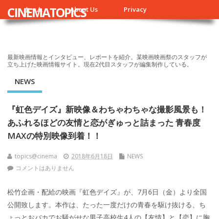
CINEMATOPICS
ホーム
About Us
Privacy
最新映画情報とインタビュー、レポートを紹介。某映画映画祭のスタッフが
立ち上げた映画情報サイト。現在2代目スタッフが編集制作している。
NEWS
『虹色デイズ』新映像＆わちゃわちゃな撮影風景も！
あふれるほどの友情と恋がぎゅっと詰まった 青春度
MAXの特別映像到着！！
topics@cinema
2018年6月18日
NEWS
コメントはありません
松竹企画・配給の映画『虹色デイズ』が、7月6日（金）より全国
公開致します。本作は、たった一度だけの青春を駆け抜ける、ち
ょっとおバカでお騒がせな男子高校生4人の【友情】と【恋】に胸