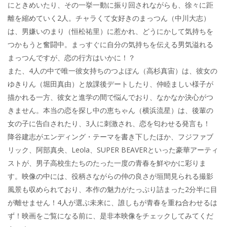
にときめいたり、その一挙一動に振り回されながらも、徐々に距
離を縮めていく2人。チャラくて女好きのまっつん（中川大志）
は、男嫌いのまり（恒松祐里）に惹かれ、どうにかして気持ちを
つかもうと奮闘中。まっすぐに自分の気持ちを伝える男気溢れる
まっつんですが、恋の行方はいかに！？
また、4人の中で唯一彼女持ちのつよぽん（高杉真宙）は、彼女の
ゆきりん（堀田真由）と放課後デートしたり、仲睦ましい様子が
描かれる一方、彼女と進学の間で悩んでおり、なかなか決心がつ
きません。本当の恋を探し中の恵ちゃん（横浜流星）は、後輩の
女の子に告白されたり、3人に刺激され、恋を匂わせる発言も！
降谷建志がエンディング・テーマを書き下したほか、フジファブ
リック、阿部真央、Leola、SUPER BEAVERといった豪華アーティ
ストが、男子高校生たちのたった一度の青春を鮮やかに彩りま
す。映像の中には、役柄さながらの仲の良さが垣間見られる撮影
風景も収められており、本作の魅力がたっぷり詰まった2分半に目
が離せません！4人が選ぶ未来に、誰しもが青春を重ね合わせるは
ず！映画をご覧になる前に、是非本映像をチェックしてみてくだ