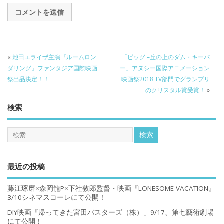
«
池田エライザ主演『ルームロン
「ピッグ –丘の上のダム・キーパ
ダリング』ファンタジア国際映画
ー」アヌシー国際アニメーション
祭出品決定！！
映画祭2018 TV部門でグランプリ
のクリスタル賞受賞！
»
検索
最近の投稿
藤江琢磨×森岡龍P×下社敦郎監督・映画『LONESOME VACATION』
3/10シネマスコーレにて公開！
DIY映画『帰ってきた宮田バスターズ（株）」9/17、第七藝術劇場
にて公開！