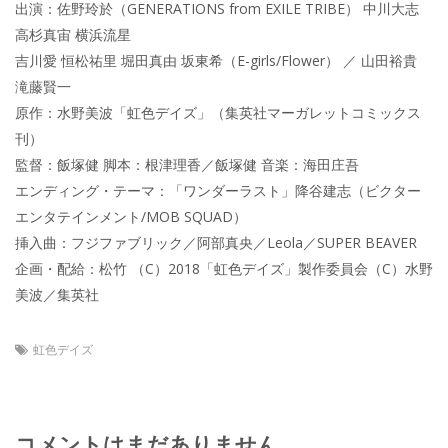
出演：佐野玲於（GENERATIONS from EXILE TRIBE） 中川大志
高杉真宙 横浜流星
吉川愛 恒松祐里 堀田真由 坂東希（E-girls/Flower） ／ 山田裕貴
滝藤賢一
原作：水野美波「虹色デイズ」（集英社マーガレットコミックス
刊）
監督：飯塚健 脚本：根津理香／飯塚健 音楽：海田庄吾
エンディング・テーマ：「ワンダーラスト」降谷建志（ビクター
エンタテインメント/MOB SQUAD）
挿入曲：フジファブリック／阿部真央／Leola／SUPER BEAVER
企画・配給：松竹 （C）2018「虹色デイズ」製作委員会（C）水野
美波／集英社
虹色デイズ
コメントはまだありません