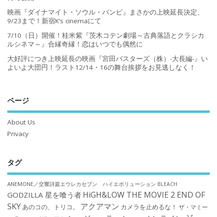
映画『ダイナマイト・ソウル・バンビ』まさかの上映延長決定、
9/23まで！新宿K’s cinemaにて
7/10（日）開催！桂米紫『茨木コテン劇場～古典落語とクラシカ
ルシネマ～』合縁奇縁！恋はいつでも偶然に
大好評につき上映延長の映画『宮田バスターズ（株）-大長編-』い
よいよ大団円！ラスト12/14・16の舞台挨拶をお見逃しなく！
ページ
About Us
Privacy
タグ
ANEMONE／交響詩篇エウレカセブン ハイエボリューション
BLEACH
HiGH&LOW THE MOVIE 2 END OF
GODZILLA 星を喰う者
SKY
アクアマン
あのコの、トリコ。
カメラを止めるな！
ザ・マミー