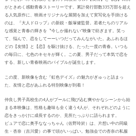
がときめく感動青春ストーリーです。累計発行部数335万部を超え
る人気原作に、映画オリジナルな展開を加えて実写化を手掛ける
のは、『大人ドロップ』の新鋭・飯塚健監督。若者たちのリアル
な感覚と青春の輝きを〝今しか撮れない”映像で紡ぎます。笑っ
て、悩んで、恋をしてーーいつだってみんながいた。あふれるほ
どの【友情】と【恋】を駆け抜ける、たった一度の青春。いつも
の毎日に、七色のキセキが輝く。この夏、男子だって本気で恋を
する、新しい青春映画のバイブルが誕生します。
この度、新映像を含む『虹色デイズ』の魅力がぎゅっと詰まっ
た、友情と恋があふれる特別映像が到着！
仲良し男子高校生の4人がプールに飛び込む爽やかなシーンから始
まる本映像は、性格も趣味も全く違う4人が、それぞれどのように
恋をきっかけに成長するのか、見所たっぷりに語られます。
ピュアで恋に奥手ななっちゃん（佐野玲於）は、片想い中の同級
生・杏奈（吉川愛）の事で頭がいっぱい。勉強会での杏奈の私服