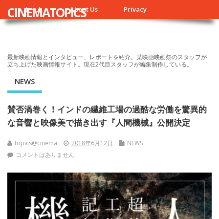
CINEMATOPICS
ホーム
About Us
Privacy
最新映画情報とインタビュー、レポートを紹介。某映画映画祭のスタッフが
立ち上げた映画情報サイト。現在2代目スタッフが編集制作している。
NEWS
賛否渦巻く！インドの繊維工場の過酷な労働を驚異的
な音響と映像美で描き出す『人間機械』公開決定
topics@cinema
2018年6月12日
NEWS
コメントはありません