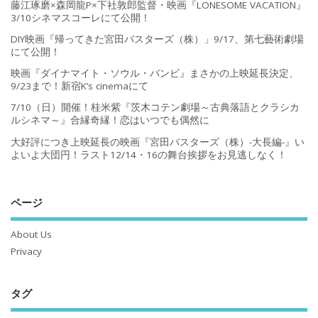
藤江琢磨×森岡龍P×下社敦郎監督・映画『LONESOME VACATION』
3/10シネマスコーレにて公開！
DIY映画『帰ってきた宮田バスターズ（株）」9/17、第七藝術劇場
にて公開！
映画『ダイナマイト・ソウル・バンビ』まさかの上映延長決定、
9/23まで！新宿K’s cinemaにて
7/10（日）開催！桂米紫『茨木コテン劇場～古典落語とクラシカ
ルシネマ～』合縁奇縁！恋はいつでも偶然に
大好評につき上映延長の映画『宮田バスターズ（株）-大長編-』い
よいよ大団円！ラスト12/14・16の舞台挨拶をお見逃しなく！
ページ
About Us
Privacy
タグ