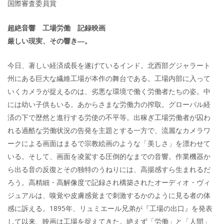
国際審査委員賞
超絶音響 工場労働 記録映画
厳しい現実、その響き―。
今日、著しい経済成長を遂げているインド。北西部グジャラート
州にある巨大な繊維工場が本作の舞台である。工場内部に入って
いくカメラが捉えるのは、劣悪な環境で働く労働者たちの姿。中
には幼い子供もいる。あからさまな労働力の搾取。グローバル経
済の下で歴然と進行する労使の不平等。出稼ぎ工場労働者が囚わ
れる過酷な労働状況の告発を主題とする一方で、流麗なカメラワ
ークによる画面はまるで宗教絵画のような「美しさ」を漂わせて
いる。そして、画面を凌駕する圧倒的なまでの音響。作業機器か
ら出る音の反復とその独特のうねりには、高揚感すら生まれるだ
ろう。高精細・高解像度で記録され構築されたオーディオ・ヴィ
ジュアルは、嗅覚や皮膚感覚まで刺激するかのように見る者の体
感に訴える。1895年、リュミエール兄弟が『工場の出口』を発表
して以来、映画は工場を捉えてきた。絶えず「労働」と「人間」