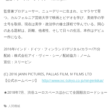
監督兼プロデューサー。ニューデリーに生まれ、ヒマラヤで育
つ。カルフォルニア芸術大学で映画とビデオを学び、美術学の学
士号を取得。現在は美学・政治学の修士課程で学んでいる。関心
のある題材は、距離、他者性、そして日々の生活。本作はデビュ
ー作になる。
2016年/インド・ドイツ・フィンランド/デジタル/カラー/71分
配給：株式会社アイ・ヴィー・シー／配給協力：ノーム
宣伝：スリーピン
(C) 2016 JANN PICTURES, PALLAS FILM, IV FILMS LTD
【公式ホームページ】
http//:www.ivc-tokyo.co.jp/ningenkikai/
★2018年7月、渋谷ユーロスペースほかにて全国順次ロードショー
人間機械