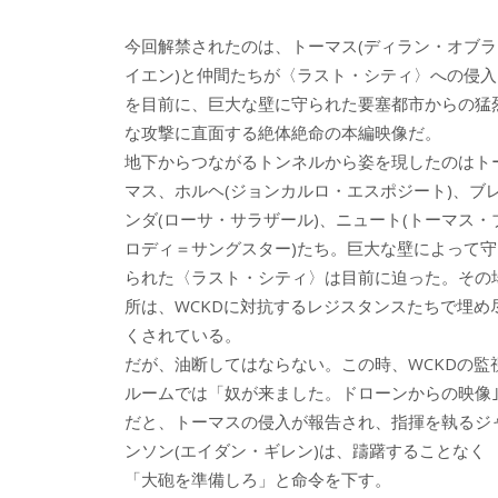
今回解禁されたのは、トーマス(ディラン・オブラ
イエン)と仲間たちが〈ラスト・シティ〉への侵入
を目前に、巨大な壁に守られた要塞都市からの猛
な攻撃に直面する絶体絶命の本編映像だ。
地下からつながるトンネルから姿を現したのはト
マス、ホルヘ(ジョンカルロ・エスポジート)、ブ
ンダ(ローサ・サラザール)、ニュート(トーマス・
ロディ＝サングスター)たち。巨大な壁によって守
られた〈ラスト・シティ〉は目前に迫った。その
所は、WCKDに対抗するレジスタンスたちで埋め
くされている。
だが、油断してはならない。この時、WCKDの監
ルームでは「奴が来ました。ドローンからの映像
だと、トーマスの侵入が報告され、指揮を執るジ
ンソン(エイダン・ギレン)は、躊躇することなく
「大砲を準備しろ」と命令を下す。