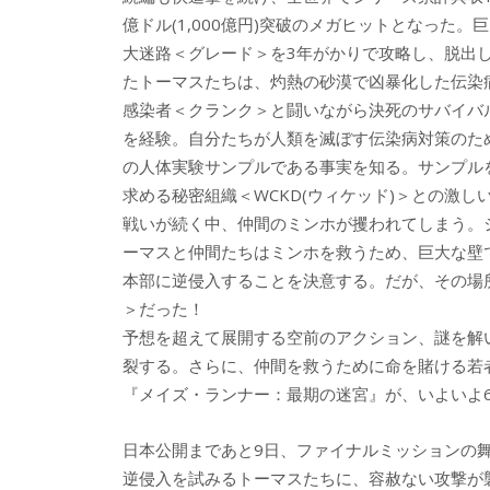
億ドル(1,000億円)突破のメガヒットとなった。巨
大迷路＜グレード＞を3年がかりで攻略し、脱出
たトーマスたちは、灼熱の砂漠で凶暴化した伝染
感染者＜クランク＞と闘いながら決死のサバイバ
を経験。自分たちが人類を滅ぼす伝染病対策のた
の人体実験サンプルである事実を知る。サンプル
求める秘密組織＜WCKD(ウィケッド)＞との激し
戦いが続く中、仲間のミンホが攫われてしまう。
ーマスと仲間たちはミンホを救うため、巨大な壁
本部に逆侵入することを決意する。だが、その場
＞だった！
予想を超えて展開する空前のアクション、謎を解
裂する。さらに、仲間を救うために命を賭ける若
『メイズ・ランナー：最期の迷宮』が、いよいよ6
日本公開まであと9日、ファイナルミッションの
逆侵入を試みるトーマスたちに、容赦ない攻撃が