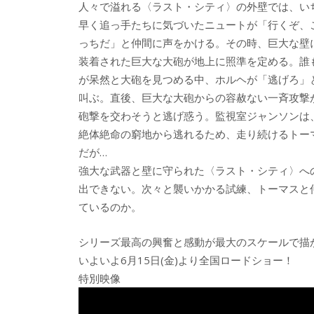
人々で溢れる〈ラスト・シティ〉の外壁では、い
早く追っ手たちに気づいたニュートが「行くぞ、
っちだ」と仲間に声をかける。その時、巨大な壁
装着された巨大な大砲が地上に照準を定める。誰
が呆然と大砲を見つめる中、ホルヘが「逃げろ」
叫ぶ。直後、巨大な大砲からの容赦ない一斉攻撃
砲撃を交わそうと逃げ惑う。監視室ジャンソンは
絶体絶命の窮地から逃れるため、走り続けるトー
だが…
強大な武器と壁に守られた〈ラスト・シティ〉へ
出できない。次々と襲いかかる試練、トーマスと
ているのか。
シリーズ最高の興奮と感動が最大のスケールで描
いよいよ6月15日(金)より全国ロードショー！
特別映像