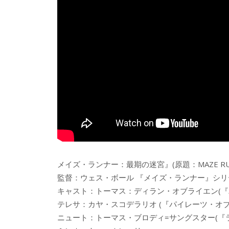
メイズ・ランナー：最期の迷宮』(原題：MAZE RUNNN
監督：ウェス・ボール 『メイズ・ランナー』シリ
キャスト：トーマス：ディラン・オブライエン(『
テレサ：カヤ・スコデラリオ (『パイレーツ・オ
ニュート：トーマス・ブロディ=サングスター(『