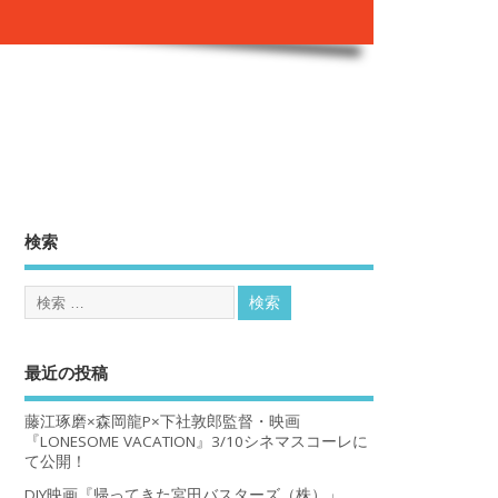
。
検索
最近の投稿
藤江琢磨×森岡龍P×下社敦郎監督・映画
『LONESOME VACATION』3/10シネマスコーレに
て公開！
DIY映画『帰ってきた宮田バスターズ（株）」