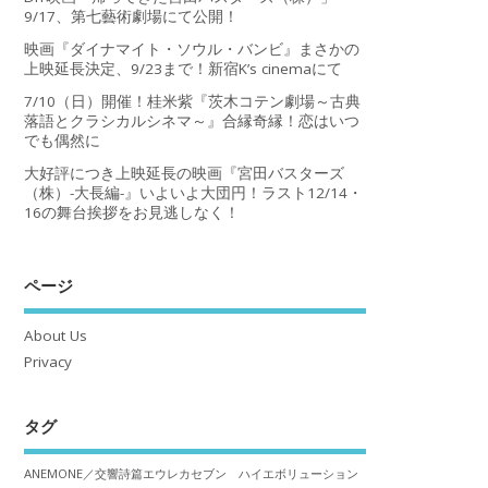
9/17、第七藝術劇場にて公開！
映画『ダイナマイト・ソウル・バンビ』まさかの
上映延長決定、9/23まで！新宿K’s cinemaにて
7/10（日）開催！桂米紫『茨木コテン劇場～古典
落語とクラシカルシネマ～』合縁奇縁！恋はいつ
でも偶然に
大好評につき上映延長の映画『宮田バスターズ
（株）-大長編-』いよいよ大団円！ラスト12/14・
16の舞台挨拶をお見逃しなく！
ページ
About Us
Privacy
タグ
ANEMONE／交響詩篇エウレカセブン ハイエボリューション