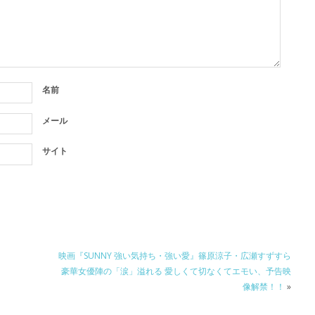
名前
メール
サイト
映画『SUNNY 強い気持ち・強い愛』篠原涼子・広瀬すずすら
豪華女優陣の「涙」溢れる 愛しくて切なくてエモい、予告映
像解禁！！
»