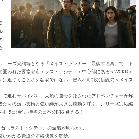
し
病
ル
め
を
い
シリーズ完結編となる『メイズ・ランナー：最後の迷宮』で、ト
で囲われた要塞都市＜ラスト・シティ＞中心部にある＜WCKD＞
所は近づくことさえ容易ではない、侵入不可能な伝説の＜メイズ
いて進むサバイバル、人類の運命を託されたアドベンチャーが炸
者たちの熱い友情と強い絆が大きな感動を呼ぶ。シリーズ完結編
月15日(金)、待望の日本公開を迎える！
舞台〈ラスト・シティ〉の全貌が明らかに。
襲いかかる緊迫の本編映像を解禁。