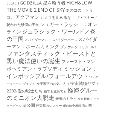
HiGH&LOW
GODZILLA 星を喰う者
BLEACH
THE MOVIE 2 END OF SKY
あのコの、トリ
アクアマン
コ。
カメラを止めるな！
ザ・マミー／
シュガー・ラッシュ：オン
呪われた砂漠の王女
ジュラシック・ワールド／炎
ライン
の王国
スパイダ
スパイダーマン：スパイダーバース
ーマン：ホームカミング
ダンケルク
トリガール！
ファンタスティック・ビーストと
黒い魔法使いの誕生
ファースト・マン
ミッション：
ボヘミアン・ラプソディ
インポッシブル/フォールアウト
ワンダ
宇宙戦艦ヤマト
ーウーマン
ヴェノム
女王陛下のお気に入り
怪盗グルー
2202-愛の戦士たち
寝ても覚めても
のミニオン大脱走
未来のミライ
東京喰種 トーキ
柴公園
死霊館のシスター
雪の華
ョーグール
鋼の錬金術師