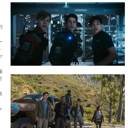
烈
ー
レ
ブ
場
尽
視
｣
ャ