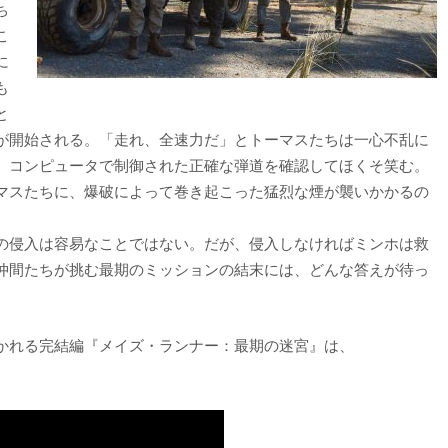
ち
こ
に
も
と
が開始される。「走れ、全速力だ」とトーマスたちは一心不乱に
、コンピュータで制御された正確な弾道を確認してほくそ笑む。
マスたちに、爆破によって巻き起こった猛烈な煙が襲いかかるの
の侵入は容易なことではない。だが、侵入しなければミンホは救
仲間たちが挑む最期のミッションの結末には、どんな答えが待っ
かれる完結編『メイズ・ランナー：最期の迷宮』は、