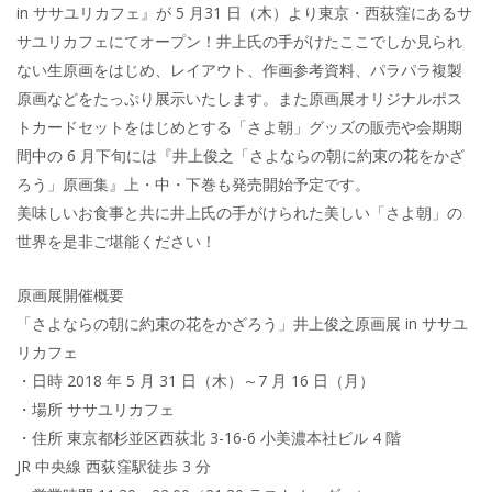
in ササユリカフェ』が 5 月31 日（木）より東京・西荻窪にあるサ
サユリカフェにてオープン！井上氏の手がけたここでしか見られ
ない生原画をはじめ、レイアウト、作画参考資料、パラパラ複製
原画などをたっぷり展示いたします。また原画展オリジナルポス
トカードセットをはじめとする「さよ朝」グッズの販売や会期期
間中の 6 月下旬には『井上俊之「さよならの朝に約束の花をかざ
ろう」原画集』上・中・下巻も発売開始予定です。
美味しいお食事と共に井上氏の手がけられた美しい「さよ朝」の
世界を是非ご堪能ください！
原画展開催概要
「さよならの朝に約束の花をかざろう」井上俊之原画展 in ササユ
リカフェ
・日時 2018 年 5 月 31 日（木）～7 月 16 日（月）
・場所 ササユリカフェ
・住所 東京都杉並区西荻北 3-16-6 小美濃本社ビル 4 階
JR 中央線 西荻窪駅徒歩 3 分