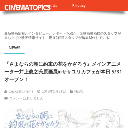
CINEMATOPICS
ホーム
About Us
Privacy
最新映画情報とインタビュー、レポートを紹介。某映画映画祭のスタッフが
立ち上げた映画情報サイト。現在2代目スタッフが編集制作している。
NEWS
『さよならの朝に約束の花をかざろう』メインアニメ
ーター井上俊之氏原画展inササユリカフェが本日 5/31
オープン！
topics@cinema
2018年5月31日
NEWS
コメントはありません