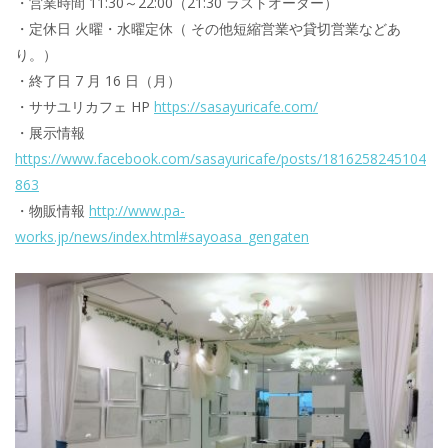
・営業時間 11:30～22:00（21:30 ラストオーダー）
・定休日 火曜・水曜定休（ その他短縮営業や貸切営業などあ
り。）
・終了日 7 月 16 日（月）
・ササユリカフェ HP
https://sasayuricafe.com/
・展示情報
https://www.facebook.com/sasayuricafe/posts/1816258245104
863
・物販情報
http://www.pa-
works.jp/news/index.html#sayoasa_gengaten