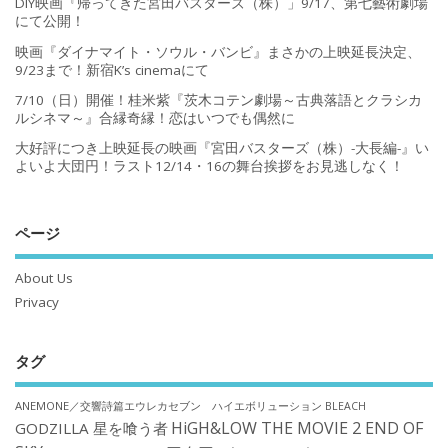
DIY映画『帰ってきた宮田バスターズ（株）」9/17、第七藝術劇場
にて公開！
映画『ダイナマイト・ソウル・バンビ』まさかの上映延長決定、
9/23まで！新宿K’s cinemaにて
7/10（日）開催！桂米紫『茨木コテン劇場～古典落語とクラシカ
ルシネマ～』合縁奇縁！恋はいつでも偶然に
大好評につき上映延長の映画『宮田バスターズ（株）-大長編-』い
よいよ大団円！ラスト12/14・16の舞台挨拶をお見逃しなく！
ページ
About Us
Privacy
タグ
ANEMONE／交響詩篇エウレカセブン ハイエボリューション
BLEACH
HiGH&LOW THE MOVIE 2 END OF
GODZILLA 星を喰う者