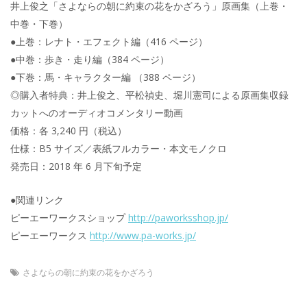
井上俊之「さよならの朝に約束の花をかざろう」原画集（上巻・
中巻・下巻）
●上巻：レナト・エフェクト編（416 ページ）
●中巻：歩き・走り編（384 ページ）
●下巻：馬・キャラクター編 （388 ページ）
◎購入者特典：井上俊之、平松禎史、堀川憲司による原画集収録
カットへのオーディオコメンタリー動画
価格：各 3,240 円（税込）
仕様：B5 サイズ／表紙フルカラー・本文モノクロ
発売日：2018 年 6 月下旬予定
●関連リンク
ピーエーワークスショップ
http://paworksshop.jp/
ピーエーワークス
http://www.pa-works.jp/
さよならの朝に約束の花をかざろう