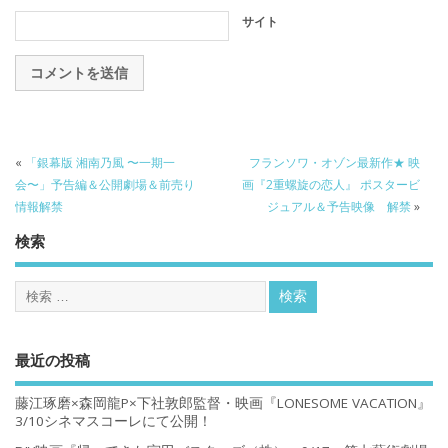
サイト
«
「銀幕版 湘南乃風 〜一期一
フランソワ・オゾン最新作★ 映
会〜」予告編＆公開劇場＆前売り
画『2重螺旋の恋人』 ポスタービ
情報解禁
ジュアル＆予告映像 解禁
»
検索
最近の投稿
藤江琢磨×森岡龍P×下社敦郎監督・映画『LONESOME VACATION』
3/10シネマスコーレにて公開！