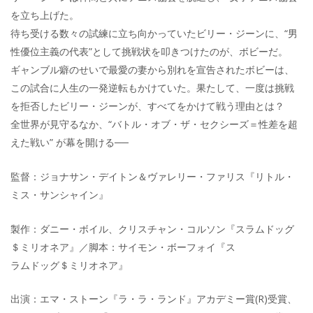
を立ち上げた。
待ち受ける数々の試練に立ち向かっていたビリー・ジーンに、“男
性優位主義の代表”として挑戦状を叩きつけたのが、ボビーだ。
ギャンブル癖のせいで最愛の妻から別れを宣告されたボビーは、
この試合に人生の一発逆転もかけていた。果たして、一度は挑戦
を拒否したビリー・ジーンが、すべてをかけて戦う理由とは？
全世界が見守るなか、“バトル・オブ・ザ・セクシーズ＝性差を超
えた戦い” が幕を開ける──
監督：ジョナサン・デイトン＆ヴァレリー・ファリス『リトル・
ミス・サンシャイン』
製作：ダニー・ボイル、クリスチャン・コルソン『スラムドッグ
＄ミリオネア』／脚本：サイモン・ボーフォイ『ス
ラムドッグ＄ミリオネア』
出演：エマ・ストーン『ラ・ラ・ランド』アカデミー賞(R)受賞、