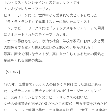
トル・ミス・サンシャイン』のジョナサン・デイ
トン＆ヴァレリー・ファリス。
ビリー・ジーンには、世界中から愛されて大ヒットとなった
『ラ・ラ・ランド』で見事オスカーに輝いたエマ・スト
ーン、ボビー・リッグスには『フォックスキャッチャー』で同賞
にノミネートされたスティーブ・カレル。
スポーツ界はもちろん、政治や社会、学校や家庭における女と男
の関係までも変えた世紀の戦いの全貌が今、明かされる！
最高に爽快で痛快なラストが、真に自分らしくあるための勇気と
希望をくれる感動の実話。
【STORY】
1973年、全世界で9,000 万人の目をくぎ付けにした決戦があっ
た。女子テニスの世界チャンピオンのビリー・ジーン・キング
と、元男子チャンピオンのボビー・リッグスの戦いだ。
女子の優勝賞金が男子の1/8 だったこの時代、男女平等を求めたビ
リー・ジーンは仲間と共にテニス協会を脱退し、“女子テニス協会”