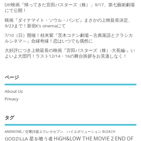
DIY映画『帰ってきた宮田バスターズ（株）」9/17、第七藝術劇場
にて公開！
映画『ダイナマイト・ソウル・バンビ』まさかの上映延長決定、
9/23まで！新宿K’s cinemaにて
7/10（日）開催！桂米紫『茨木コテン劇場～古典落語とクラシカ
ルシネマ～』合縁奇縁！恋はいつでも偶然に
大好評につき上映延長の映画『宮田バスターズ（株）-大長編-』い
よいよ大団円！ラスト12/14・16の舞台挨拶をお見逃しなく！
ページ
About Us
Privacy
タグ
ANEMONE／交響詩篇エウレカセブン ハイエボリューション
BLEACH
HiGH&LOW THE MOVIE 2 END OF
GODZILLA 星を喰う者