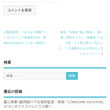
«
開幕直前！『ゆうばり国際ファ
映画『SUNNY 強い気持ち・強い
ンタスティック映画祭2018』期
愛』男性キャスト一挙解禁！! あ
間中の注目ポイントを一挙紹介！
の頃、イイ男は皆ロン毛だっ
た…？ 三浦春馬が９０年代ロン毛
イケメンに！!！
»
検索
最近の投稿
藤江琢磨×森岡龍P×下社敦郎監督・映画『LONESOME VACATION』
3/10シネマスコーレにて公開！