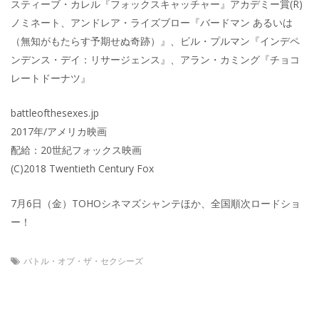
スティーブ・カレル『フォックスキャッチャー』アカデミー賞(R)
ノミネート、アンドレア・ライズブロー『バードマン あるいは
（無知がもたらす予期せぬ奇跡）』、ビル・プルマン『インデペ
ンデンス・デイ：リサージェンス』、アラン・カミング『チョコ
レートドーナツ』
battleofthesexes.jp
2017年/アメリカ映画
配給：20世紀フォックス映画
(C)2018 Twentieth Century Fox
7月6日（金）TOHOシネマズシャンテほか、全国順次ロードショ
ー！
バトル・オブ・ザ・セクシーズ