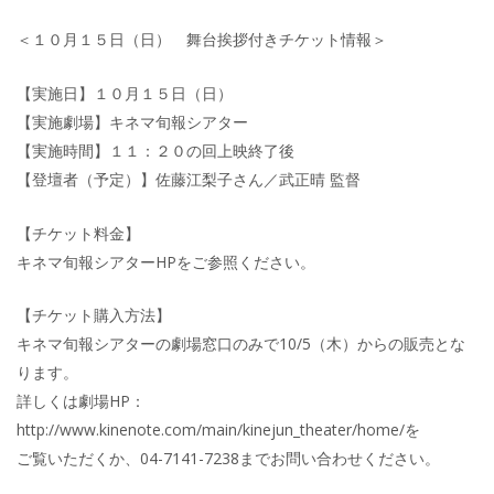
＜１０月１５日（日） 舞台挨拶付きチケット情報＞
【実施日】１０月１５日（日）
【実施劇場】キネマ旬報シアター
【実施時間】１１：２０の回上映終了後
【登壇者（予定）】佐藤江梨子さん／武正晴 監督
【チケット料金】
キネマ旬報シアターHPをご参照ください。
【チケット購入方法】
キネマ旬報シアターの劇場窓口のみで10/5（木）からの販売とな
ります。
詳しくは劇場HP：
http://www.kinenote.com/main/kinejun_theater/home/を
ご覧いただくか、04-7141-7238までお問い合わせください。