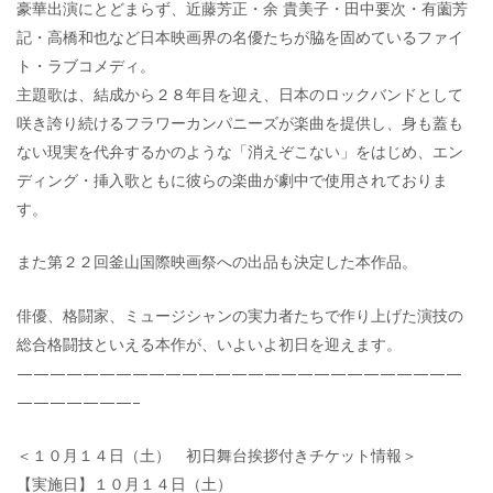
豪華出演にとどまらず、近藤芳正・余 貴美子・田中要次・有薗芳
記・高橋和也など日本映画界の名優たちが脇を固めているファイ
ト・ラブコメディ。
主題歌は、結成から２８年目を迎え、日本のロックバンドとして
咲き誇り続けるフラワーカンパニーズが楽曲を提供し、身も蓋も
ない現実を代弁するかのような「消えぞこない」をはじめ、エン
ディング・挿入歌ともに彼らの楽曲が劇中で使用されておりま
す。
また第２２回釜山国際映画祭への出品も決定した本作品。
俳優、格闘家、ミュージシャンの実力者たちで作り上げた演技の
総合格闘技といえる本作が、いよいよ初日を迎えます。
———————————————————————————
———————–
＜１０月１４日（土） 初日舞台挨拶付きチケット情報＞
【実施日】１０月１４日（土）