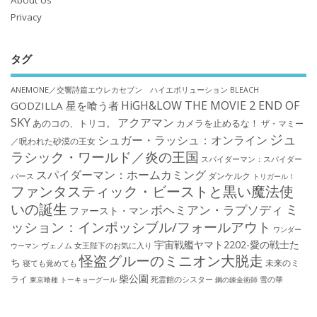
Privacy
タグ
ANEMONE／交響詩篇エウレカセブン ハイエボリューション
BLEACH
HiGH&LOW THE MOVIE 2 END OF
GODZILLA 星を喰う者
SKY
アクアマン
あのコの、トリコ。
カメラを止めるな！
ザ・マミー
ジュ
シュガー・ラッシュ：オンライン
／呪われた砂漠の王女
ラシック・ワールド／炎の王国
スパイダーマン：スパイダー
スパイダーマン：ホームカミング
ダンケルク
バース
トリガール！
ファンタスティック・ビーストと黒い魔法使
いの誕生
ミ
ボヘミアン・ラプソディ
ファースト・マン
ッション：インポッシブル/フォールアウト
ワンダー
宇宙戦艦ヤマト2202-愛の戦士た
ウーマン
ヴェノム
女王陛下のお気に入り
怪盗グルーのミニオン大脱走
ち
未来のミ
寝ても覚めても
柴公園
ライ
死霊館のシスター
雪の華
東京喰種 トーキョーグール
鋼の錬金術師