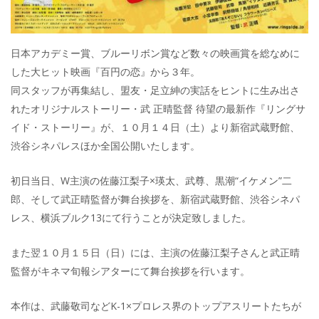
日本アカデミー賞、ブルーリボン賞など数々の映画賞を総なめに
した大ヒット映画『百円の恋』から３年。
同スタッフが再集結し、盟友・足立紳の実話をヒントに生み出さ
れたオリジナルストーリー・武 正晴監督 待望の最新作『リングサ
イド・ストーリー』が、１０月１４日（土）より新宿武蔵野館、
渋谷シネパレスほか全国公開いたします。
初日当日、W主演の佐藤江梨子×瑛太、武尊、黒潮“イケメン”二
郎、そして武正晴監督が舞台挨拶を、新宿武蔵野館、渋谷シネパ
レス、横浜ブルク13にて行うことが決定致しました。
また翌１０月１５日（日）には、主演の佐藤江梨子さんと武正晴
監督がキネマ旬報シアターにて舞台挨拶を行います。
本作は、武藤敬司などK-1×プロレス界のトップアスリートたちが