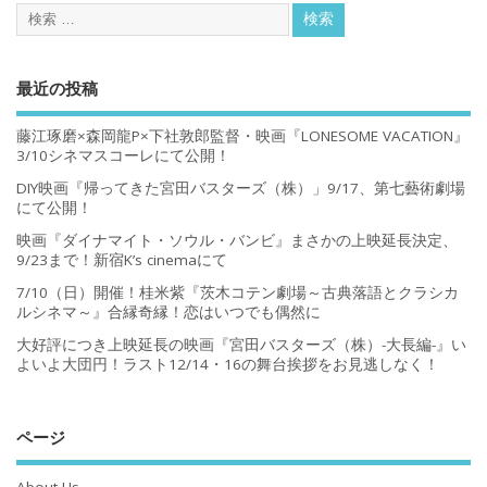
最近の投稿
藤江琢磨×森岡龍P×下社敦郎監督・映画『LONESOME VACATION』
3/10シネマスコーレにて公開！
DIY映画『帰ってきた宮田バスターズ（株）」9/17、第七藝術劇場
にて公開！
映画『ダイナマイト・ソウル・バンビ』まさかの上映延長決定、
9/23まで！新宿K’s cinemaにて
7/10（日）開催！桂米紫『茨木コテン劇場～古典落語とクラシカ
ルシネマ～』合縁奇縁！恋はいつでも偶然に
大好評につき上映延長の映画『宮田バスターズ（株）-大長編-』い
よいよ大団円！ラスト12/14・16の舞台挨拶をお見逃しなく！
ページ
About Us