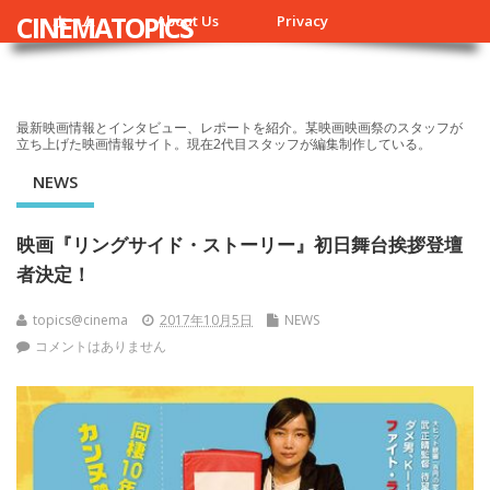
CINEMATOPICS
ホーム
About Us
Privacy
最新映画情報とインタビュー、レポートを紹介。某映画映画祭のスタッフが
立ち上げた映画情報サイト。現在2代目スタッフが編集制作している。
NEWS
映画『リングサイド・ストーリー』初日舞台挨拶登壇
者決定！
topics@cinema
2017年10月5日
NEWS
コメントはありません