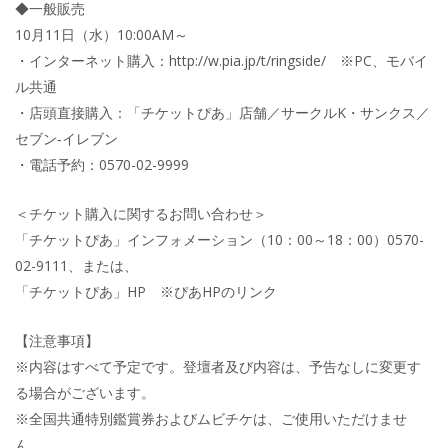
◆一般販売
10月11日（水）10:00AM～
・インターネット購入：http://w.pia.jp/t/ringside/ ※PC、モバイ
ル共通
・店頭直接購入：「チケットぴあ」店舗／サークルK・サンクス／
セブン‐イレブン
・電話予約：0570-02-9999
＜チケット購入に関するお問い合わせ＞
「チケットぴあ」インフォメーション（10：00～18：00）0570-
02-9111、または、
「チケットぴあ」HP ※ぴあHPのリンク
【注意事項】
※内容はすべて予定です。登壇者及び内容は、予告なしに変更す
る場合がございます。
※全国共通特別鑑賞券およびムビチケは、ご使用いただけませ
ん。