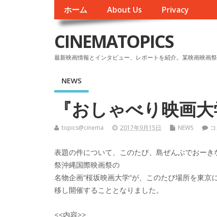
ホーム
About Us
Privacy
CINEMATOPICS
最新映画情報とインタビュー、レポートを紹介。某映画映画祭
NEWS
『おしゃべり映画大
topics@cinema
2017年9月15日
NEWS
コ
表題の件について、このたび、島ぜんぶでおーき
祭沖縄国際映画祭の
名物企画”桜坂映画大学”が、このたび場所を東京
移し開催することとなりました。
<<内容>>