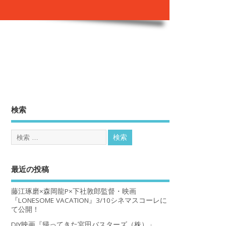
。
検索
最近の投稿
藤江琢磨×森岡龍P×下社敦郎監督・映画
『LONESOME VACATION』3/10シネマスコーレに
て公開！
DIY映画『帰ってきた宮田バスターズ（株）」