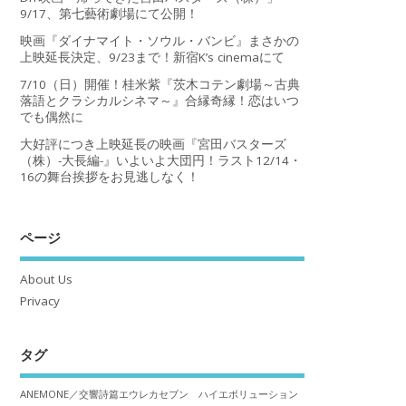
9/17、第七藝術劇場にて公開！
映画『ダイナマイト・ソウル・バンビ』まさかの
上映延長決定、9/23まで！新宿K’s cinemaにて
7/10（日）開催！桂米紫『茨木コテン劇場～古典
落語とクラシカルシネマ～』合縁奇縁！恋はいつ
でも偶然に
大好評につき上映延長の映画『宮田バスターズ
（株）-大長編-』いよいよ大団円！ラスト12/14・
16の舞台挨拶をお見逃しなく！
ページ
About Us
Privacy
タグ
ANEMONE／交響詩篇エウレカセブン ハイエボリューション