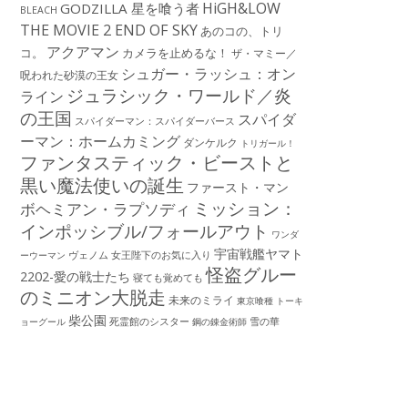
HiGH&LOW
GODZILLA 星を喰う者
BLEACH
THE MOVIE 2 END OF SKY
あのコの、トリ
アクアマン
コ。
カメラを止めるな！
ザ・マミー／
シュガー・ラッシュ：オン
呪われた砂漠の王女
ジュラシック・ワールド／炎
ライン
の王国
スパイダ
スパイダーマン：スパイダーバース
ーマン：ホームカミング
ダンケルク
トリガール！
ファンタスティック・ビーストと
黒い魔法使いの誕生
ファースト・マン
ミッション：
ボヘミアン・ラプソディ
インポッシブル/フォールアウト
ワンダ
宇宙戦艦ヤマト
ーウーマン
ヴェノム
女王陛下のお気に入り
怪盗グルー
2202-愛の戦士たち
寝ても覚めても
のミニオン大脱走
未来のミライ
東京喰種 トーキ
柴公園
死霊館のシスター
雪の華
ョーグール
鋼の錬金術師