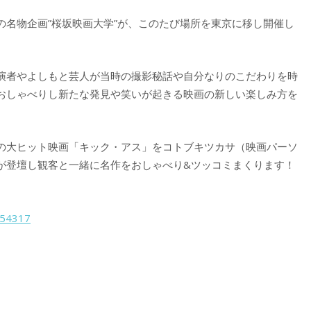
の名物企画”桜坂映画大学”が、このたび場所を東京に移し開催し
演者やよしもと芸人が当時の撮影秘話や自分なりのこだわりを時
おしゃべりし新たな発見や笑いが起きる映画の新しい楽しみ方を
の大ヒット映画「キック・アス」をコトブキツカサ（映画パーソ
が登壇し観客と一緒に名作をおしゃべり&ツッコミまくります！
l/54317