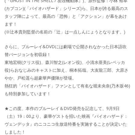
(『GHOST IN THE SHELL / 攻殻機動隊』)、原作監修：小林 裕幸
(カプコン)(「バイオハザード」シリーズ)ら、日本が誇る最高のス
タッフ陣によって、最高の「恐怖」と「アクション」が幕をあけ
ます！
(※辻本貴則監督の名前の「辻」は一点しんにょうとなります。)
さらに、ブルーレイ&DVDには劇場で公開されなかった日本語吹
替バージョンを初収録！
東地宏樹(クリス役)、森川智之(レオン役)、小清水亜美(レベッカ
役)らおなじみのキャストに加え、桐本拓哉、大友龍三郎、大原さ
やか、戸松遥ら超豪華声優陣が登場。
熱狂的「バイオハザード」ファンとして有名な堀未央奈(乃木坂46)
も特別参加しています！
★この度、本作のブルーレイ＆DVD発売を記念して、9月9日
（土）19：00より、豪華ゲストを招いた映画『バイオハザード：
ヴェンデッタ』のニコニコ生放送特番を実施することが決定いた
しました！