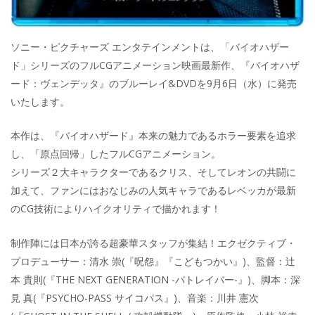
ソニー・ピクチャーズ エンタテインメントは、「バイオハザー
ド」シリーズのフルCGアニメーション映画最新作、『バイオハザ
ード：ヴェンデッタ』のブルーレイ&DVDを9月6日（水）に発売
いたします。
本作は、『バイオハザード』本来の魅力であるホラー要素を追求
し、「原点回帰」したフルCGアニメーション。
シリーズ２大キャラクターであるクリス、そしてレオンの共闘に
加えて、ファンにはおなじみの人気キャラであるレベッカが最新
のCG技術によりハイクオリティで描かれます！
制作陣には日本が誇る超豪華スタッフが集結！エクゼクティブ・
プロデューサー：清水 崇(『呪怨』『こどもつかい』)、監督：辻
本 貴則(『THE NEXT GENERATION -パトレイバー-』)、脚本：深
見 真(『PSYCHO-PASS サイコパス』)、音楽：川井 憲次