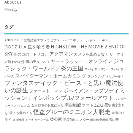
About Us
Privacy
タグ
ANEMONE／交響詩篇エウレカセブン ハイエボリューション
BLEACH
HiGH&LOW THE MOVIE 2 END OF
GODZILLA 星を喰う者
SKY
アクアマン
あのコの、トリコ。
カメラを止めるな！
ザ・マミー
ジュ
シュガー・ラッシュ：オンライン
／呪われた砂漠の王女
ラシック・ワールド／炎の王国
スパイダーマン：スパイダー
スパイダーマン：ホームカミング
ダンケルク
バース
トリガール！
ファンタスティック・ビーストと黒い魔法使
いの誕生
ミ
ボヘミアン・ラプソディ
ファースト・マン
ッション：インポッシブル/フォールアウト
ワンダー
宇宙戦艦ヤマト2202-愛の戦士た
ウーマン
ヴェノム
女王陛下のお気に入り
怪盗グルーのミニオン大脱走
ち
未来のミ
寝ても覚めても
柴公園
ライ
死霊館のシスター
雪の華
東京喰種 トーキョーグール
鋼の錬金術師