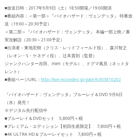
■放送日時：2017年9月9日（土）18:50開場／19:00開演
■番組内容：＜第一部＞『バイオハザード：ヴェンデッタ』 特番放
送（19:00～20:30予定）
＜第二部＞『バイオハザード：ヴェンデッタ』 本編一部上映／裏
実況解説（20:30～21:00予定）
■出演者：東地宏樹（クリス・レッドフィールド役）、森川智之
（レオン・S・ケネディ役）、辻本貴則（監督）
ジャンクハンター吉田、mim（モデル）、ドグマ風見（ネットタ
レント）
■番組ページURL：
http://live.nicovideo.jp/gate/lv305810202
『バイオハザード：ヴェンデッタ』ブルーレイ＆DVD 9月6日
（水）発売！
※デジタル先行配信中
■ブルーレイ＆DVDセット 5,800円＋税
■プレミアム・エディション【初回生産限定】 7,800円＋税
■4K ULTRA HD＆ブルーレイセット 7,800円＋税