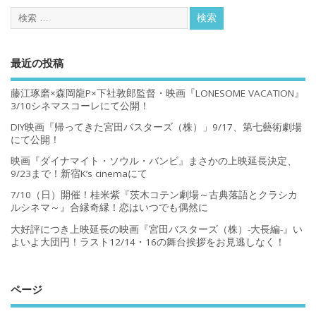
最近の投稿
藤江琢磨×森岡龍P×下社敦郎監督・映画『LONESOME VACATION』
3/10シネマスコーレにて公開！
DIY映画『帰ってきた宮田バスターズ（株）」9/17、第七藝術劇場
にて公開！
映画『ダイナマイト・ソウル・バンビ』まさかの上映延長決定、
9/23まで！新宿K’s cinemaにて
7/10（日）開催！桂米紫『茨木コテン劇場～古典落語とクラシカ
ルシネマ～』合縁奇縁！恋はいつでも偶然に
大好評につき上映延長の映画『宮田バスターズ（株）-大長編-』い
よいよ大団円！ラスト12/14・16の舞台挨拶をお見逃しなく！
ページ