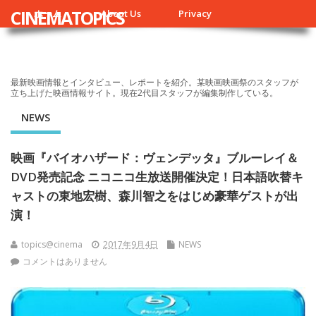
CINEMATOPICS
ホーム
About Us
Privacy
最新映画情報とインタビュー、レポートを紹介。某映画映画祭のスタッフが
立ち上げた映画情報サイト。現在2代目スタッフが編集制作している。
NEWS
映画『バイオハザード：ヴェンデッタ』ブルーレイ＆
DVD発売記念 ニコニコ生放送開催決定！日本語吹替キ
ャストの東地宏樹、森川智之をはじめ豪華ゲストが出
演！
topics@cinema
2017年9月4日
NEWS
コメントはありません