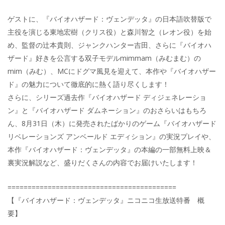
ゲストに、『バイオハザード：ヴェンデッタ』の日本語吹替版で
主役を演じる東地宏樹（クリス役）と森川智之（レオン役）を始
め、監督の辻本貴則、ジャンクハンター吉田、さらに『バイオハ
ザード』好きを公言する双子モデルmimmam（みむまむ）の
mim（みむ）、MCにドグマ風見を迎えて、本作や『バイオハザー
ド』の魅力について徹底的に熱く語り尽くします！
さらに、シリーズ過去作『バイオハザード ディジェネレーショ
ン』と『バイオハザード ダムネーション』のおさらいはもちろ
ん、8月31日（木）に発売されたばかりのゲーム『バイオハザード
リベレーションズ アンベールド エディション』の実況プレイや、
本作『バイオハザード：ヴェンデッタ』の本編の一部無料上映＆
裏実況解説など、盛りだくさんの内容でお届けいたします！
==========================================
【『バイオハザード：ヴェンデッタ』ニコニコ生放送特番 概
要】