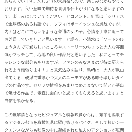
膨らんでいます。久しぶりの大男役なので、楽しみながらやって
おります。良い意味で期待を裏切る仕上がりになると思いますの
で、楽しみにしていてください」とコメント。釘宮は「シリアス
で重厚感のあるお話です。ソフィはボーイッシュな風貌ですが、
内面はどこにでもいるような普通の女の子。心情を丁寧に追って
お芝居していきたいと思います」と語る。小清水は「ソードのひ
ょうきんで可愛らしいところやストーリーのちょっと大人な雰囲
気がマッチして、心地の良い作品だと思いました。私にとってチ
ャレンジな部分もありますが、ファンのみなさまの期待に応えら
れるよう頑張ります！」と意気込みを語り、島﨑は「大人が沢山
出てくる、硬派で重厚かつ大人のユーモアがある昨今珍しいタイ
プの作品です。セリフや情報をあまりつめこまないで間とか演出
で魅せる作品で、素直に面白いと思ってもらえると思います」と
自信を覗かせる。
この度解禁となったビジュアルと特報映像からは、繁栄を謳歌す
るデジタル都市を縦横無尽に駆け抜けるバイク、そして短いシー
クエンスながらも映像の中に凝縮された迫力のアクションが垣間