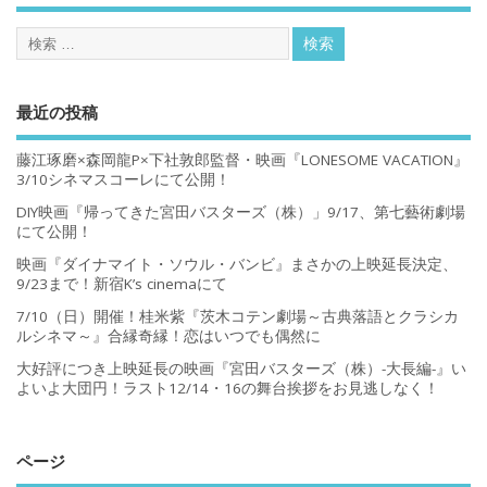
最近の投稿
藤江琢磨×森岡龍P×下社敦郎監督・映画『LONESOME VACATION』
3/10シネマスコーレにて公開！
DIY映画『帰ってきた宮田バスターズ（株）」9/17、第七藝術劇場
にて公開！
映画『ダイナマイト・ソウル・バンビ』まさかの上映延長決定、
9/23まで！新宿K’s cinemaにて
7/10（日）開催！桂米紫『茨木コテン劇場～古典落語とクラシカ
ルシネマ～』合縁奇縁！恋はいつでも偶然に
大好評につき上映延長の映画『宮田バスターズ（株）-大長編-』い
よいよ大団円！ラスト12/14・16の舞台挨拶をお見逃しなく！
ページ