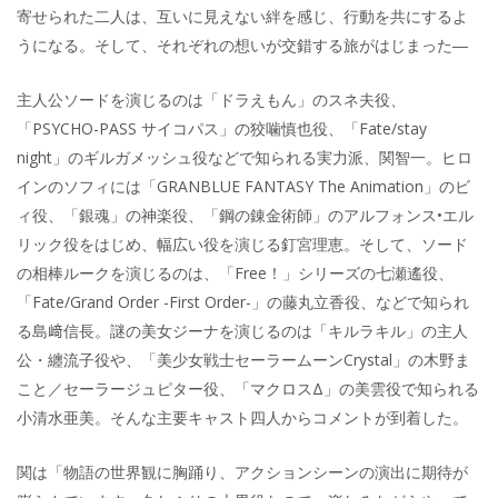
寄せられた二人は、互いに見えない絆を感じ、行動を共にするよ
うになる。そして、それぞれの想いが交錯する旅がはじまった―
主人公ソードを演じるのは「ドラえもん」のスネ夫役、
「PSYCHO-PASS サイコパス」の狡噛慎也役、「Fate/stay
night」のギルガメッシュ役などで知られる実力派、関智一。ヒロ
インのソフィには「GRANBLUE FANTASY The Animation」のビ
ィ役、「銀魂」の神楽役、「鋼の錬金術師」のアルフォンス•エル
リック役をはじめ、幅広い役を演じる釘宮理恵。そして、ソード
の相棒ルークを演じるのは、「Free！」シリーズの七瀬遙役、
「Fate/Grand Order -First Order-」の藤丸立香役、などで知られ
る島﨑信長。謎の美女ジーナを演じるのは「キルラキル」の主人
公・纏流子役や、「美少女戦士セーラームーンCrystal」の木野ま
こと／セーラージュピター役、「マクロスΔ」の美雲役で知られる
小清水亜美。そんな主要キャスト四人からコメントが到着した。
関は「物語の世界観に胸踊り、アクションシーンの演出に期待が