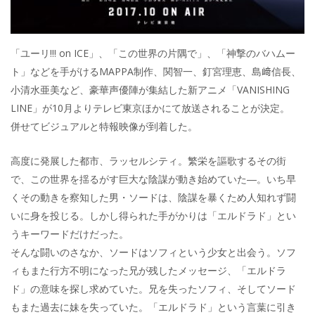
「ユーリ!!! on ICE」、「この世界の片隅で」、「神撃のバハムー
ト」などを手がけるMAPPA制作、関智一、釘宮理恵、島﨑信長、
小清水亜美など、豪華声優陣が集結した新アニメ「VANISHING
LINE」が10月よりテレビ東京ほかにて放送されることが決定。
併せてビジュアルと特報映像が到着した。
高度に発展した都市、ラッセルシティ。繁栄を謳歌するその街
で、この世界を揺るがす巨大な陰謀が動き始めていた―。いち早
くその動きを察知した男・ソードは、陰謀を暴くため人知れず闘
いに身を投じる。しかし得られた手がかりは「エルドラド」とい
うキーワードだけだった。
そんな闘いのさなか、ソードはソフィという少女と出会う。ソフ
ィもまた行方不明になった兄が残したメッセージ、「エルドラ
ド」の意味を探し求めていた。兄を失ったソフィ、そしてソード
もまた過去に妹を失っていた。「エルドラド」という言葉に引き