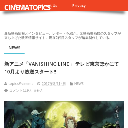
CINEMATOPICS
ホーム
About Us
Privacy
最新映画情報とインタビュー、レポートを紹介。某映画映画祭のスタッフが
立ち上げた映画情報サイト。現在2代目スタッフが編集制作している。
NEWS
新アニメ「VANISHING LINE」 テレビ東京ほかにて
10月より放送スタート!!
topics@cinema
2017年8月14日
NEWS
コメントはありません