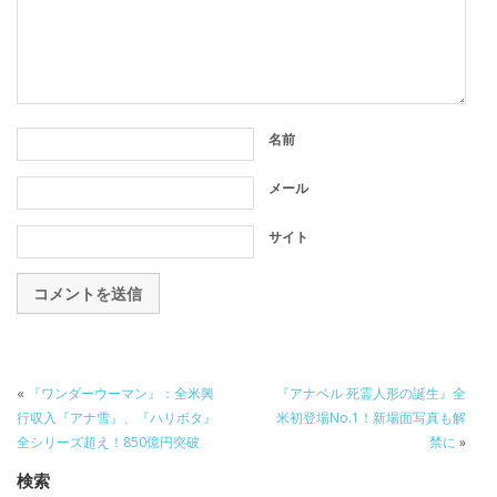
名前
メール
サイト
«
『ワンダーウーマン』：全米興
『アナベル 死霊人形の誕生』全
行収入『アナ雪』、『ハリポタ』
米初登場No.1！新場面写真も解
全シリーズ超え！850億円突破
禁に
»
検索