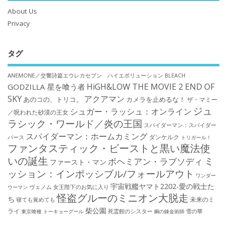
About Us
Privacy
タグ
ANEMONE／交響詩篇エウレカセブン ハイエボリューション
BLEACH
HiGH&LOW THE MOVIE 2 END OF
GODZILLA 星を喰う者
SKY
アクアマン
あのコの、トリコ。
カメラを止めるな！
ザ・マミー
ジュ
シュガー・ラッシュ：オンライン
／呪われた砂漠の王女
ラシック・ワールド／炎の王国
スパイダーマン：スパイダー
スパイダーマン：ホームカミング
ダンケルク
バース
トリガール！
ファンタスティック・ビーストと黒い魔法使
いの誕生
ミ
ボヘミアン・ラプソディ
ファースト・マン
ッション：インポッシブル/フォールアウト
ワンダー
宇宙戦艦ヤマト2202-愛の戦士た
ウーマン
ヴェノム
女王陛下のお気に入り
怪盗グルーのミニオン大脱走
ち
未来のミ
寝ても覚めても
柴公園
ライ
死霊館のシスター
雪の華
東京喰種 トーキョーグール
鋼の錬金術師