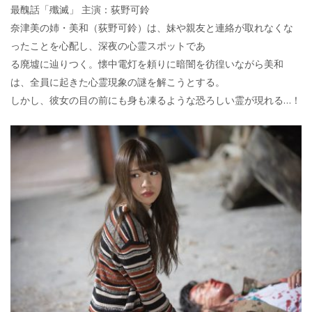
最醜話「殲滅」 主演：荻野可鈴
奈津美の姉・美和（荻野可鈴）は、妹や親友と連絡が取れなくな
ったことを心配し、深夜の心霊スポットであ
る廃墟に辿りつく。懐中電灯を頼りに暗闇を彷徨いながら美和
は、全員に起きた心霊現象の謎を解こうとする。
しかし、彼女の目の前にも身も凍るような恐ろしい霊が現れる…！