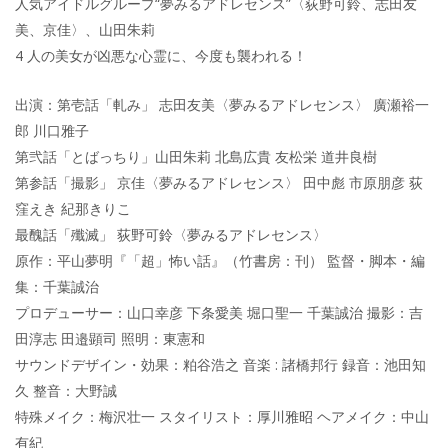
人気アイドルグループ“夢みるアドレセンス”〈荻野可鈴、志田友
美、京佳〉、山田朱莉
4 人の美女が凶悪な心霊に、今度も襲われる！
出演：第壱話「軋み」 志田友美〈夢みるアドレセンス〉 廣瀬裕一
郎 川口雅子
第弐話「とばっちり」山田朱莉 北島広貴 友松栄 道井良樹
第参話「撮影」 京佳〈夢みるアドレセンス〉 田中彪 市原朋彦 荻
窪えき 紀那きりこ
最醜話「殲滅」 荻野可鈴〈夢みるアドレセンス〉
原作：平山夢明『「超」怖い話』（竹書房：刊） 監督・脚本・編
集：千葉誠治
プロデューサー：山口幸彦 下条愛美 堀口聖一 千葉誠治 撮影：吉
田淳志 田邉顕司 照明：東憲和
サウンドデザイン・効果：粕谷浩之 音楽 : 諸橋邦行 録音：池田知
久 整音：大野誠
特殊メイク：梅沢壮一 スタイリスト：厚川雅昭 ヘアメイク：中山
有紀