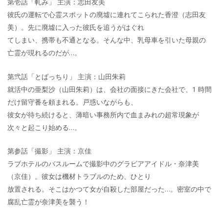
第壱話「軋み」 主演：志田友美
彼氏の運転で心霊スポットの廃墟に連れてこられた香澄（志田友
美）。先に廃墟に入った彼氏を追うがはぐれ
てしまい、携帯も不通となる。そんな中、乳母車を引いた母親の
亡霊が現れるのだが…。
第弐話「とばっちり」 主演：山田朱莉
就活中の亜梨沙（山田朱莉）は、会社の面接にきた会社で、1 時間
だけ留守番を頼まれる。戸惑いながらも、
彼女が待ち続けると、薄暗い事務所内で血まみれの超常現象が
次々と起こり始める…。
第参話「撮影」 主演：京佳
ラブホテルのバスルームで撮影中のグラビアアイドル・奈津美
（京佳）。彼女は機材トラブルのため、ひとり
放置される。そこはかつて女が自殺した部屋だった…。密室の中で
腐乱亡霊が奈津美を襲う！