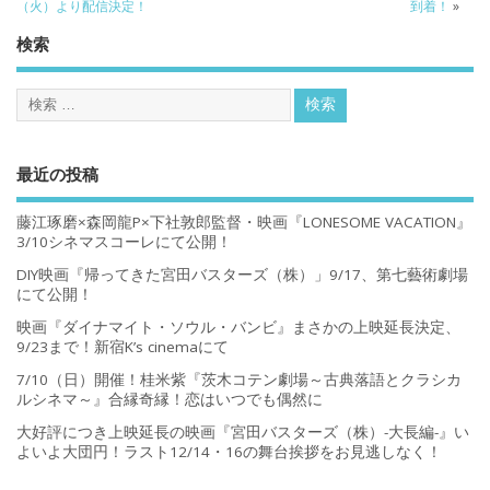
（火）より配信決定！
到着！
»
検索
最近の投稿
藤江琢磨×森岡龍P×下社敦郎監督・映画『LONESOME VACATION』
3/10シネマスコーレにて公開！
DIY映画『帰ってきた宮田バスターズ（株）」9/17、第七藝術劇場
にて公開！
映画『ダイナマイト・ソウル・バンビ』まさかの上映延長決定、
9/23まで！新宿K’s cinemaにて
7/10（日）開催！桂米紫『茨木コテン劇場～古典落語とクラシカ
ルシネマ～』合縁奇縁！恋はいつでも偶然に
大好評につき上映延長の映画『宮田バスターズ（株）-大長編-』い
よいよ大団円！ラスト12/14・16の舞台挨拶をお見逃しなく！