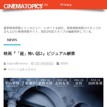
CINEMATOPICS
ホーム
About Us
Privacy
最新映画情報とインタビュー、レポートを紹介。某映画映画祭のスタッフが
立ち上げた映画情報サイト。現在2代目スタッフが編集制作している。
NEWS
映画『「超」怖い話2』ビジュアル解禁
topics@cinema
2017年8月8日
NEWS
コメントはありません