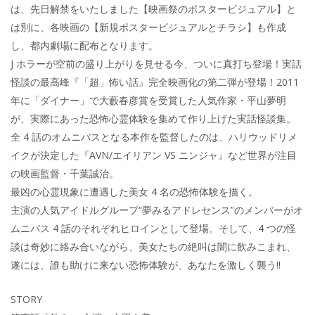
は、先日解禁をいたしました【映画祭のポスタービジュアル】と
は別に、各映画の【新規ポスタービジュアルとチラシ】も作成
し、都内劇場に配布となります。
J ホラーが空前の盛り上がりを見せる今、ついに真打ち登場！実話
怪談の最高峰『「超」怖い話』完全映画化の第二弾が登場！2011
年に「ダイナー」で大藪春彦賞を受賞した人気作家・平山夢明
が、実際にあった恐怖心霊体験を集めて作り上げた実話怪談集。
全 4 話のオムニバスとなる本作を監督したのは、ハリウッドリメ
イクが決定した『AVN/エイリアン VS ニンジャ』など世界が注目
の映画監督・千葉誠治。
最凶の心霊現象に遭遇した美女 4 名の恐怖体験を描く。
主演の人気アイドルグループ“夢みるアドレセンス”のメンバーがオ
ムニバス 4 話のそれぞれヒロインとして登場。そして、4 つの怪
談は奇妙に絡み合いながら、美女たちの絶叫は闇に飲みこまれ、
遂には、誰も助けに来ない恐怖体験が、あなたを激しく襲う!!
STORY