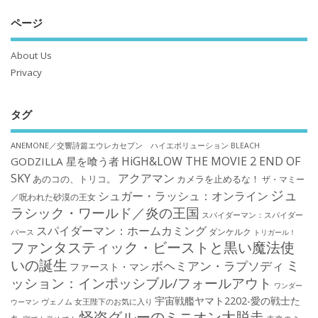
ページ
About Us
Privacy
タグ
ANEMONE／交響詩篇エウレカセブン ハイエボリューション
BLEACH
HiGH&LOW THE MOVIE 2 END OF
GODZILLA 星を喰う者
SKY
アクアマン
あのコの、トリコ。
カメラを止めるな！
ザ・マミー
ジュ
シュガー・ラッシュ：オンライン
／呪われた砂漠の王女
ラシック・ワールド／炎の王国
スパイダーマン：スパイダー
スパイダーマン：ホームカミング
ダンケルク
バース
トリガール！
ファンタスティック・ビーストと黒い魔法使
いの誕生
ミ
ボヘミアン・ラプソディ
ファースト・マン
ッション：インポッシブル/フォールアウト
ワンダー
宇宙戦艦ヤマト2202-愛の戦士た
ウーマン
ヴェノム
女王陛下のお気に入り
怪盗グルーのミニオン大脱走