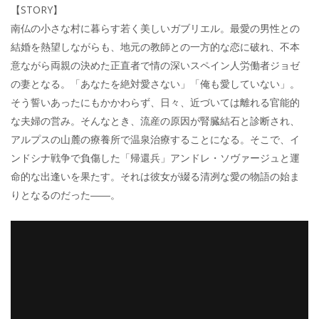
【STORY】
南仏の小さな村に暮らす若く美しいガブリエル。最愛の男性との
結婚を熱望しながらも、地元の教師との一方的な恋に破れ、不本
意ながら両親の決めた正直者で情の深いスペイン人労働者ジョゼ
の妻となる。「あなたを絶対愛さない」「俺も愛していない」。
そう誓いあったにもかかわらず、日々、近づいては離れる官能的
な夫婦の営み。そんなとき、流産の原因が腎臓結石と診断され、
アルプスの山麓の療養所で温泉治療することになる。そこで、イ
ンドシナ戦争で負傷した「帰還兵」アンドレ・ソヴァージュと運
命的な出逢いを果たす。それは彼女が綴る清冽な愛の物語の始ま
りとなるのだった――。