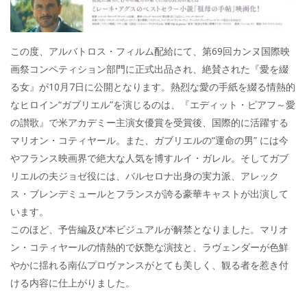
この度、アルバトロス・フィルム配給にて、第69回カンヌ国際映
画祭コンペティション部門に正式出品され、絶賛された『愛を綴
る女』が10月7日に公開となります。熱烈な愛の手紙を綴る情熱的
なヒロイン“ガブリエル”を演じるのは、『エディット・ピアフ～愛
の讃歌』で米アカデミー主演女優賞を受賞後、国際的に活躍する
マリオン・コティヤール。また、ガブリエルの“運命の男” には今
やフランス映画界で絶大な人気を博すルイ・ガレル。そしてガブ
リエルの夫ジョゼ役には、バルセロナ出身の実力派、アレック
ス・ブレンデミュールとフランスが誇る豪華キャストが出演して
います。
このほど、予告編及び本ビジュアルが解禁となりました。マリオ
ン・コティヤールの情熱的で妖艶な演技と、ラヴェンダーが色鮮
やかに揺れる南仏プロヴァンスがとても美しく、観る者を惹き付
ける内容に仕上がりました。