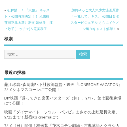
«
初解禁！！ 『犬猿』 キャス
加賀やっこ大人気少女漫画原作
ト・公開時期決定！！ 兄弟役
『一礼して、キス』 公開日＆ポ
窪田正孝＆新井浩文 姉妹役 江
スタービジュアル さらにイケメ
上敬子(ニッチェ)＆筧美和子
ン追加キャスト解禁！
»
検索
最近の投稿
藤江琢磨×森岡龍P×下社敦郎監督・映画『LONESOME VACATION』
3/10シネマスコーレにて公開！
DIY映画『帰ってきた宮田バスターズ（株）」9/17、第七藝術劇場
にて公開！
映画『ダイナマイト・ソウル・バンビ』まさかの上映延長決定、
9/23まで！新宿K’s cinemaにて
7/10（日）開催！桂米紫『茨木コテン劇場～古典落語とクラシカ