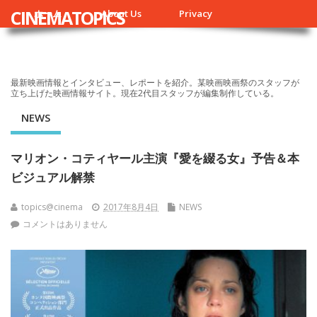
CINEMATOPICS
ホーム
About Us
Privacy
最新映画情報とインタビュー、レポートを紹介。某映画映画祭のスタッフが
立ち上げた映画情報サイト。現在2代目スタッフが編集制作している。
NEWS
マリオン・コティヤール主演『愛を綴る女』予告＆本
ビジュアル解禁
topics@cinema
2017年8月4日
NEWS
コメントはありません