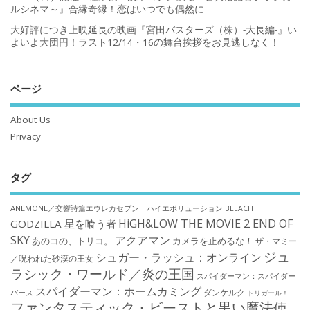
ルシネマ～』合縁奇縁！恋はいつでも偶然に
大好評につき上映延長の映画『宮田バスターズ（株）-大長編-』い
よいよ大団円！ラスト12/14・16の舞台挨拶をお見逃しなく！
ページ
About Us
Privacy
タグ
ANEMONE／交響詩篇エウレカセブン ハイエボリューション
BLEACH
HiGH&LOW THE MOVIE 2 END OF
GODZILLA 星を喰う者
SKY
アクアマン
あのコの、トリコ。
カメラを止めるな！
ザ・マミー
ジュ
シュガー・ラッシュ：オンライン
／呪われた砂漠の王女
ラシック・ワールド／炎の王国
スパイダーマン：スパイダー
スパイダーマン：ホームカミング
ダンケルク
バース
トリガール！
ファンタスティック・ビーストと黒い魔法使