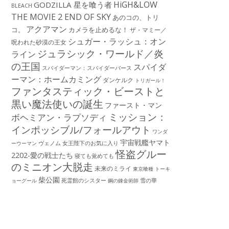
HiGH&LOW
GODZILLA 星を喰う者
BLEACH
THE MOVIE 2 END OF SKY
あのコの、トリ
アクアマン
コ。
カメラを止めるな！
ザ・マミー／
シュガー・ラッシュ：オン
呪われた砂漠の王女
ジュラシック・ワールド／炎
ライン
の王国
スパイダ
スパイダーマン：スパイダーバース
ーマン：ホームカミング
ダンケルク
トリガール！
ファンタスティック・ビーストと
黒い魔法使いの誕生
ファースト・マン
ミッション：
ボヘミアン・ラプソディ
インポッシブル/フォールアウト
ワンダ
宇宙戦艦ヤマト
ーウーマン
ヴェノム
女王陛下のお気に入り
怪盗グルー
2202-愛の戦士たち
寝ても覚めても
のミニオン大脱走
未来のミライ
東京喰種 トーキ
柴公園
死霊館のシスター
雪の華
ョーグール
鋼の錬金術師