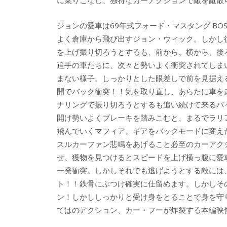
に乗りこなし、独特なカーアクションで敵を蹴散
ジョンの愛車は69年式フォード・マスタング BOS
よく倉庫から飛び出すジョン・ウィック。しかし
を上げ振り切ろうとするも、前から、横から、後
追手の車たちに、次々と勢いよく衝突されてしま
まない様子。しっかりとした眼差しで前を見据え
開でバック衝突！！気を取り直し、あらたに車を
ナリングで振り切ろうとするも追い続けて来るバ
開け勢いよくブレーキを踏みこむと、まるでラリ
飛んでいくマフィア。ギアをバックモードに変えた
スルカーファン悲鳴をあげること必至のカーアク
せ、獲物を見つけるとスピードを上げ横っ腹に愛
一発衝突。しかしそれでも逃げようとする敵には
ト！！鉄骨にぶつけ確実に仕留めます。しかしそ
ン！しかししっかりと受け身をとることで身を守
ではのアクション、カー・フーが炸裂する本編映