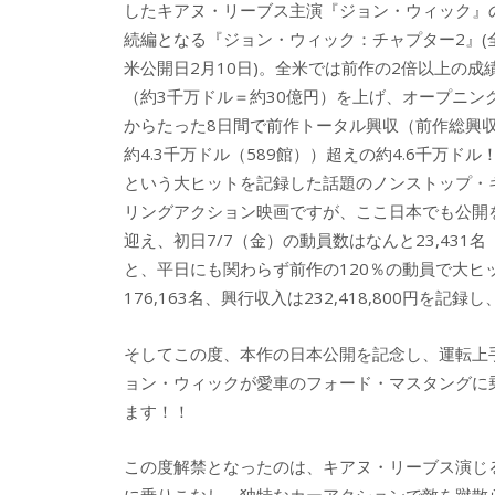
したキアヌ・リーブス主演『ジョン・ウィック』
続編となる『ジョン・ウィック：チャプター2』(
米公開日2月10日)。全米では前作の2倍以上の成
（約3千万ドル＝約30億円）を上げ、オープニン
からたった8日間で前作トータル興収（前作総興
約4.3千万ドル（589館））超えの約4.6千万ドル
という大ヒットを記録した話題のノンストップ・
リングアクション映画ですが、ここ日本でも公開
迎え、初日7/7（金）の動員数はなんと23,431名
と、平日にも関わらず前作の120％の動員で大ヒ
176,163名、興行収入は232,418,800円を
​そしてこの度、本作の日本公開を記念し、運転
ョン・ウィックが愛車のフォード・マスタングに
ます！！
この度解禁となったのは、キアヌ・リーブス演じ