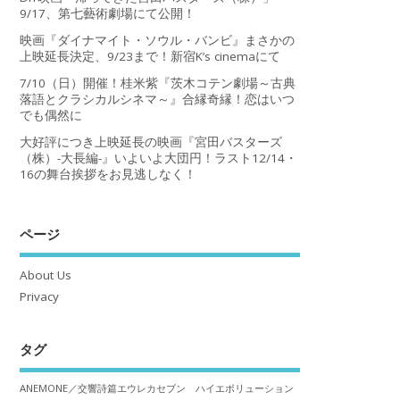
9/17、第七藝術劇場にて公開！
映画『ダイナマイト・ソウル・バンビ』まさかの
上映延長決定、9/23まで！新宿K’s cinemaにて
7/10（日）開催！桂米紫『茨木コテン劇場～古典
落語とクラシカルシネマ～』合縁奇縁！恋はいつ
でも偶然に
大好評につき上映延長の映画『宮田バスターズ
（株）-大長編-』いよいよ大団円！ラスト12/14・
16の舞台挨拶をお見逃しなく！
ページ
About Us
Privacy
タグ
ANEMONE／交響詩篇エウレカセブン ハイエボリューション