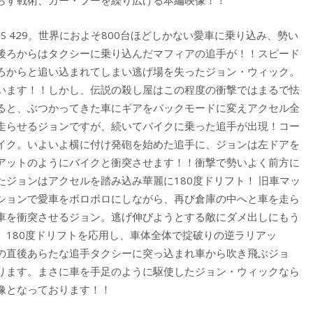
らす戦術、カー・フーを繰り広げる本編映像！！
S 429。世界におよそ800台ほどしかない愛車に乗り込み、勢い
後ろからはタクシーに乗り込んだマフィアの追手が！！スピード
ろからと追い込まれてしまい逃げ場を失ったジョン・ウィック。
います！！しかし、伝説の殺し屋はこの程度の衝撃ではまるで怯
ると、ぶつかってきた車にギアをバックモードに変えアクセル全
走らせるジョンですが、続いてバイクに乗った追手が出現！コー
イク。いよいよ横に付け発砲を始めた追手に、ジョンは左ドアを
アットのようにバイクと衝突させます！！衝撃で勢いよく前方に
ジョンはアクセルを踏み込み華麗に180度ドリフト！ 旧車マッ
ションで愛車をボロボロにしながら、再び倉庫の中へと車を走ら
車を衝突させるジョン。逃げ伸びようとする敵にダメ出しにもう
、180度ドリフトを応用し、車体全体で掟破りの逆ラリアッ
の直後あらたな追手タクシーに突っ込まれ車から吹き飛ぶジョ
ります。まさに車を手足のように駆使したジョン・ウィックなら
像となっております！！