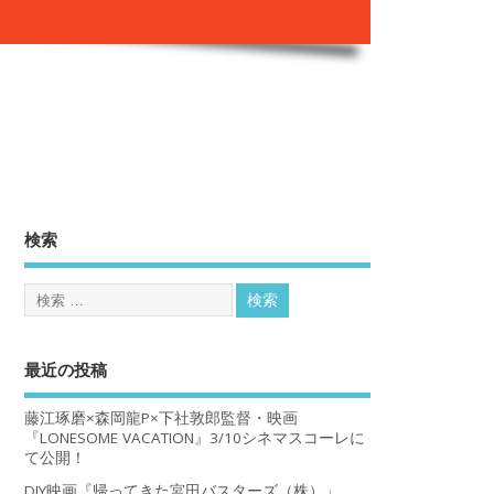
。
検索
最近の投稿
藤江琢磨×森岡龍P×下社敦郎監督・映画
『LONESOME VACATION』3/10シネマスコーレに
て公開！
DIY映画『帰ってきた宮田バスターズ（株）」