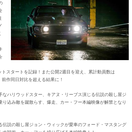
の
全
績
グ
収
！
キ
を
ットスタートを記録！また公開2週目を迎え、累計動員数は
記録し、前作同日対比を超える結果に！
上手なハリウッドスター、キアヌ・リーブス演じる伝説の殺し屋ジ
乗り込み敵を蹴散らす、爆走、カー・フー本編映像が解禁となり
る伝説の殺し屋ジョン・ウィックが愛車のフォード・マスタング