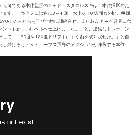
伝道師である本作監督のチャド・スタエルスキは、本作撮影のた
す。「キアヌには週に3～4 回、およそ 10 週間もの間、毎回
 SWAT の人たちを呼び一緒に訓練させ、またおよそ 4 ヶ月間にわ
タントも新しいレベルへ仕上げました。」と、過酷なトレーニン
して、「90度や180度ドリフトはすぐ勘を取り戻せた。」と自
化し続けるキアヌ・リーブス渾身のアクションが炸裂する本作