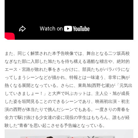
また、同じく解禁された本予告映像では、舞台となる二ツ坂高校
なぎなた部に入部した旭たちを待ち構える過酷な稽古や、絶対的
エース・宮路が敗れた事をきっかけに、部員たちがバラバラにな
ってしまうシーンなどが描かれ、特報とは一味違う、非常に胸が
熱くなる展開となっている。さらに、東島旭(西野七瀬)が「元気出
していきましょー！」と大声で叫ぶカットは、主人公・旭が成長
した姿を垣間見ることのできるシーンであり、映画初出演・初主
演の西野が体当たりで挑んだシーンでもある。一度きりの青春を
全力で駆け抜ける少女達の姿に現役の学生はもちろん、誰もが経
験した“青春”を思い起こさせる予告編となっている。