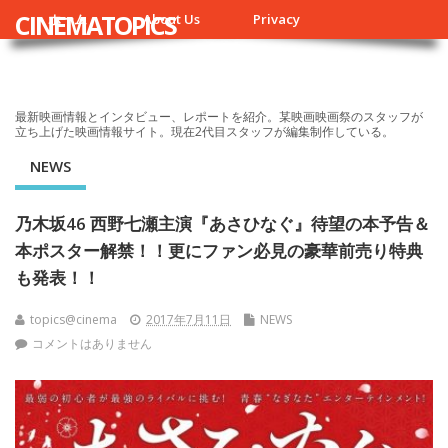
CINEMATOPICS
ホーム
About Us
Privacy
最新映画情報とインタビュー、レポートを紹介。某映画映画祭のスタッフが
立ち上げた映画情報サイト。現在2代目スタッフが編集制作している。
NEWS
乃木坂46 西野七瀬主演『あさひなぐ』待望の本予告＆
本ポスター解禁！！更にファン必見の豪華前売り特典
も発表！！
topics@cinema
2017年7月11日
NEWS
コメントはありません