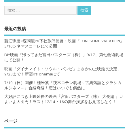
最近の投稿
藤江琢磨×森岡龍P×下社敦郎監督・映画『LONESOME VACATION』
3/10シネマスコーレにて公開！
DIY映画『帰ってきた宮田バスターズ（株）」9/17、第七藝術劇場
にて公開！
映画『ダイナマイト・ソウル・バンビ』まさかの上映延長決定、
9/23まで！新宿K’s cinemaにて
7/10（日）開催！桂米紫『茨木コテン劇場～古典落語とクラシカ
ルシネマ～』合縁奇縁！恋はいつでも偶然に
大好評につき上映延長の映画『宮田バスターズ（株）-大長編-』い
よいよ大団円！ラスト12/14・16の舞台挨拶をお見逃しなく！
ページ