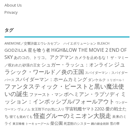
About Us
Privacy
タグ
ANEMONE／交響詩篇エウレカセブン ハイエボリューション
BLEACH
HiGH&LOW THE MOVIE 2 END OF
GODZILLA 星を喰う者
SKY
アクアマン
あのコの、トリコ。
カメラを止めるな！
ザ・マミー
ジュ
シュガー・ラッシュ：オンライン
／呪われた砂漠の王女
ラシック・ワールド／炎の王国
スパイダーマン：スパイダー
スパイダーマン：ホームカミング
ダンケルク
バース
トリガール！
ファンタスティック・ビーストと黒い魔法使
いの誕生
ミ
ボヘミアン・ラプソディ
ファースト・マン
ッション：インポッシブル/フォールアウト
ワンダー
宇宙戦艦ヤマト2202-愛の戦士た
ウーマン
ヴェノム
女王陛下のお気に入り
怪盗グルーのミニオン大脱走
ち
未来のミ
寝ても覚めても
柴公園
ライ
死霊館のシスター
雪の華
東京喰種 トーキョーグール
鋼の錬金術師