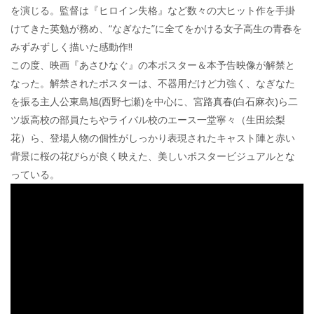
を演じる。監督は『ヒロイン失格』など数々の大ヒット作を手掛
けてきた英勉が務め、“なぎなた”に全てをかける女子高生の青春を
みずみずしく描いた感動作‼
この度、映画『あさひなぐ』の本ポスター＆本予告映像が解禁と
なった。解禁されたポスターは、不器用だけど力強く、なぎなた
を振る主人公東島旭(西野七瀬)を中心に、宮路真春(白石麻衣)ら二
ツ坂高校の部員たちやライバル校のエース一堂寧々（生田絵梨
花）ら、登場人物の個性がしっかり表現されたキャスト陣と赤い
背景に桜の花びらが良く映えた、美しいポスタービジュアルとな
っている。