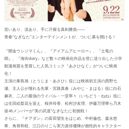
笑いあり、涙あり、手に汗握る真剣勝負――
青春“なぎなた”エンターテインメントが、ついに幕を開ける！
『闇金ウシジマくん』、『アイアムアヒーロー』、『土竜の
唄』、『海街diary』など数々の映画化作品を世に送り出した小学
館漫画賞を受賞した人気コミック『あさひなぐ』がついに映画
化！
主演の東島旭（とうじま・あさひ）役には映画初主演の西野七
瀬、主人公が憧れる先輩・宮路真春（みやじ・まはる）役に白石
麻衣、二人の最強のライバル・一堂寧々（いちどう・ねね）役に
は生田絵梨花を迎え、桜井玲香、松村沙友理、伊藤万理華ら乃木
坂46メンバーが“美の武道”なぎなたに初挑戦！
さらに、『チアダン』の富田望生をはじめ、中村倫也、森永悠
希、角替和枝、江口のりこら実力派俳優陣が個性的キャラクター