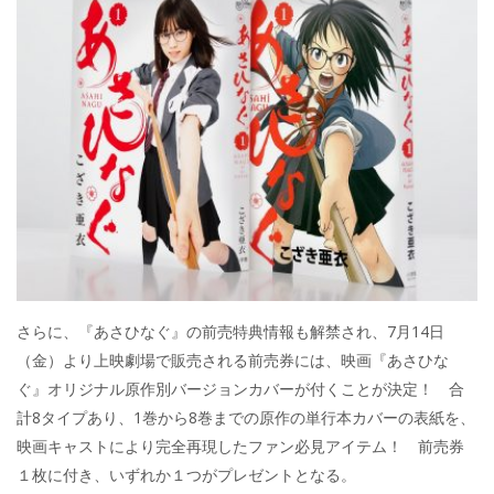
さらに、『あさひなぐ』の前売特典情報も解禁され、7月14日
（金）より上映劇場で販売される前売券には、映画『あさひな
ぐ』オリジナル原作別バージョンカバーが付くことが決定！ 合
計8タイプあり、1巻から8巻までの原作の単行本カバーの表紙を、
映画キャストにより完全再現したファン必見アイテム！ 前売券
１枚に付き、いずれか１つがプレゼントとなる。