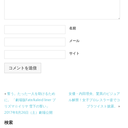
名前
メール
サイト
«
誓う。たった一人を助けるため
女優・内田理央、驚異のビジュア
に。 「劇場版Fate/kaleid liner プ
ル解禁！女子プロレスラー姿でコ
リズマ☆イリヤ 雪下の誓い」
ブラツイスト披露。
»
2017年8月26日（土）劇場公開
検索