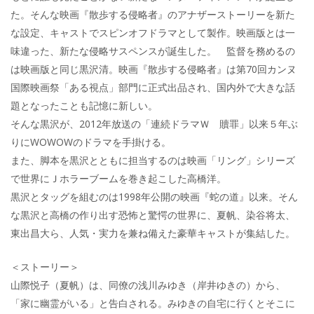
た。そんな映画『散歩する侵略者』のアナザーストーリーを新た
な設定、キャストでスピンオフドラマとして製作。映画版とは一
味違った、新たな侵略サスペンスが誕生した。 監督を務めるの
は映画版と同じ黒沢清。映画『散歩する侵略者』は第70回カンヌ
国際映画祭「ある視点」部門に正式出品され、国内外で大きな話
題となったことも記憶に新しい。
そんな黒沢が、2012年放送の「連続ドラマＷ 贖罪」以来５年ぶ
りにWOWOWのドラマを手掛ける。
また、脚本を黒沢とともに担当するのは映画「リング」シリーズ
で世界にＪホラーブームを巻き起こした高橋洋。
黒沢とタッグを組むのは1998年公開の映画『蛇の道』以来。そん
な黒沢と高橋の作り出す恐怖と驚愕の世界に、夏帆、染谷将太、
東出昌大ら、人気・実力を兼ね備えた豪華キャストが集結した。
＜ストーリー＞
山際悦子（夏帆）は、同僚の浅川みゆき（岸井ゆきの）から、
「家に幽霊がいる」と告白される。みゆきの自宅に行くとそこに