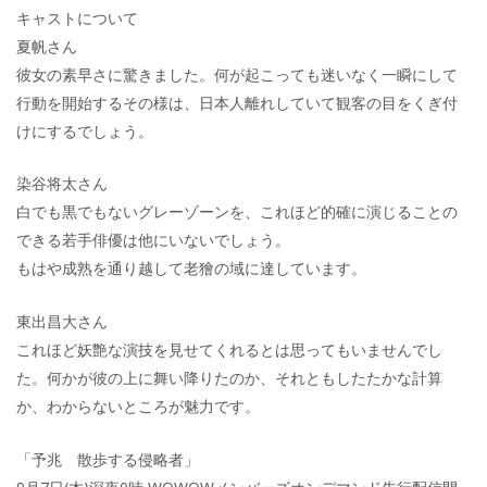
キャストについて
夏帆さん
彼女の素早さに驚きました。何が起こっても迷いなく一瞬にして
行動を開始するその様は、日本人離れしていて観客の目をくぎ付
けにするでしょう。
染谷将太さん
白でも黒でもないグレーゾーンを、これほど的確に演じることの
できる若手俳優は他にいないでしょう。
もはや成熟を通り越して老獪の域に達しています。
東出昌大さん
これほど妖艶な演技を見せてくれるとは思ってもいませんでし
た。何かが彼の上に舞い降りたのか、それともしたたかな計算
か、わからないところが魅力です。
「予兆 散歩する侵略者」