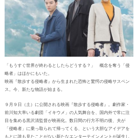
「もうすぐ世界が終わるとしたらどうする？」 概念を奪う「侵
略者」はほかにもいた。
映画『散歩する侵略者』から生まれた恐怖と驚愕の侵略サスペン
ス。今、新たな物語が始まる。
９月９日（土）に公開される映画『散歩する侵略者』。劇作家・
前川知大率いる劇団「イキウメ」の人気舞台を、国内外で常に注
目を集める黒沢清監督が映画化。数日間の行方不明の後、夫が
「侵略者」に乗っ取られて帰ってくる、という大胆なアイデアを
もとに誰も見たことがない新たなエンターテインメントが誕生し