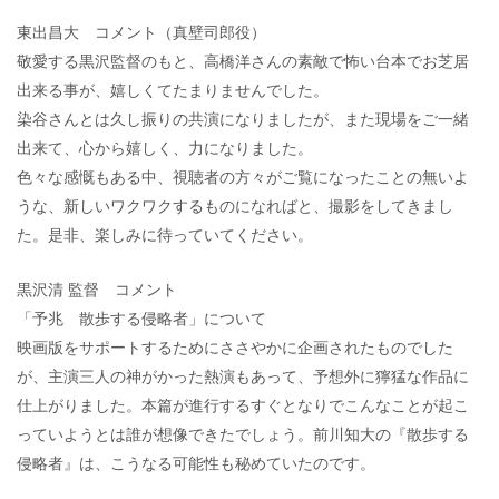
東出昌大 コメント（真壁司郎役）
敬愛する黒沢監督のもと、高橋洋さんの素敵で怖い台本でお芝居
出来る事が、嬉しくてたまりませんでした。
染谷さんとは久し振りの共演になりましたが、また現場をご一緒
出来て、心から嬉しく、力になりました。
色々な感慨もある中、視聴者の方々がご覧になったことの無いよ
うな、新しいワクワクするものになればと、撮影をしてきまし
た。是非、楽しみに待っていてください。
黒沢清 監督 コメント
「予兆 散歩する侵略者」について
映画版をサポートするためにささやかに企画されたものでした
が、主演三人の神がかった熱演もあって、予想外に獰猛な作品に
仕上がりました。本篇が進行するすぐとなりでこんなことが起こ
っていようとは誰が想像できたでしょう。前川知大の『散歩する
侵略者』は、こうなる可能性も秘めていたのです。