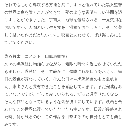
それでも心から尊敬する方達と共に、ずっと憧れていた黒沢監督
の世界に身を置くことができて、夢のような素晴らしい時間を過
ごすことができました。宇宙人に地球を侵略される、一見突飛な
お話ですが、人間という生き物を、滑稽でおもしろく、そして美
しく描いた作品だと思います。映画とあわせて、ぜひ楽しみにし
ていてください。
染谷将太 コメント（山際辰雄役）
久々の黒沢組に胸踊らせながら、素敵な時間を過ごさせていただ
きました。過激に、そして静かに、侵略される日々をおくり、毎
日の景色が変わっていく。そんな日々を黒沢監督のもと夏帆さ
ん、東出さんと共有できたことを感謝しています。まだ完成はみ
ていないですが、ずっとみていられる、ずっと見守りたくなる、
そんな作品となっているような気が勝手にしています。映画と合
わせてこの世界に浸っていただけたら幸いです。日常が侵略され
た時、何が残るのか、この作品を目撃するのが自分もとても楽し
みです。