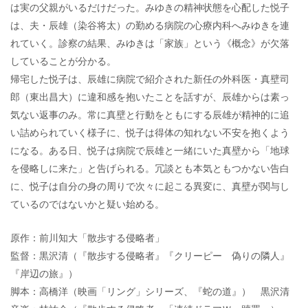
は実の父親がいるだけだった。みゆきの精神状態を心配した悦子
は、夫・辰雄（染谷将太）の勤める病院の心療内科へみゆきを連
れていく。診察の結果、みゆきは「家族」という《概念》が欠落
していることが分かる。
帰宅した悦子は、辰雄に病院で紹介された新任の外科医・真壁司
郎（東出昌大）に違和感を抱いたことを話すが、辰雄からは素っ
気ない返事のみ。常に真壁と行動をともにする辰雄が精神的に追
い詰められていく様子に、悦子は得体の知れない不安を抱くよう
になる。ある日、悦子は病院で辰雄と一緒にいた真壁から「地球
を侵略しに来た」と告げられる。冗談とも本気ともつかない告白
に、悦子は自分の身の周りで次々に起こる異変に、真壁が関与し
ているのではないかと疑い始める。
原作：前川知大「散歩する侵略者」
監督：黒沢清（『散歩する侵略者』『クリーピー 偽りの隣人』
『岸辺の旅』）
脚本：高橋洋（映画「リング」シリーズ、『蛇の道』） 黒沢清