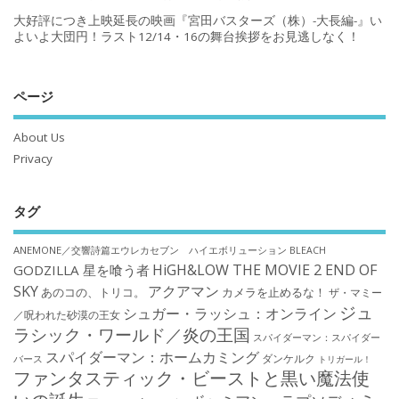
大好評につき上映延長の映画『宮田バスターズ（株）-大長編-』い
よいよ大団円！ラスト12/14・16の舞台挨拶をお見逃しなく！
ページ
About Us
Privacy
タグ
ANEMONE／交響詩篇エウレカセブン ハイエボリューション
BLEACH
HiGH&LOW THE MOVIE 2 END OF
GODZILLA 星を喰う者
SKY
アクアマン
あのコの、トリコ。
カメラを止めるな！
ザ・マミー
ジュ
シュガー・ラッシュ：オンライン
／呪われた砂漠の王女
ラシック・ワールド／炎の王国
スパイダーマン：スパイダー
スパイダーマン：ホームカミング
ダンケルク
バース
トリガール！
ファンタスティック・ビーストと黒い魔法使