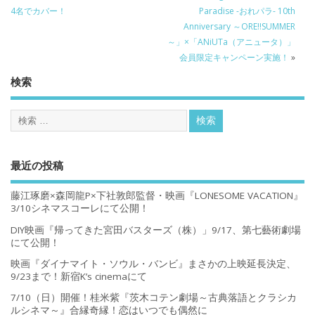
4名でカバー！
Paradise -おれパラ- 10th
Anniversary ～ORE!!SUMMER
～」×「ANiUTa（アニュータ）」
会員限定キャンペーン実施！
»
検索
最近の投稿
藤江琢磨×森岡龍P×下社敦郎監督・映画『LONESOME VACATION』
3/10シネマスコーレにて公開！
DIY映画『帰ってきた宮田バスターズ（株）」9/17、第七藝術劇場
にて公開！
映画『ダイナマイト・ソウル・バンビ』まさかの上映延長決定、
9/23まで！新宿K’s cinemaにて
7/10（日）開催！桂米紫『茨木コテン劇場～古典落語とクラシカ
ルシネマ～』合縁奇縁！恋はいつでも偶然に