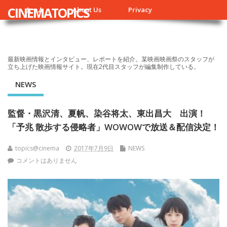
CINEMATOPICS
ホーム
About Us
Privacy
最新映画情報とインタビュー、レポートを紹介。某映画映画祭のスタッフが
立ち上げた映画情報サイト。現在2代目スタッフが編集制作している。
NEWS
監督・黒沢清、夏帆、染谷将太、東出昌大 出演！
「予兆 散歩する侵略者」WOWOWで放送＆配信決定！
topics@cinema
2017年7月9日
NEWS
コメントはありません