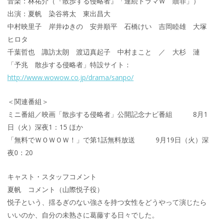
音楽：林祐介（『散歩する侵略者』「連続ドラマＷ 贖罪」）
出演：夏帆 染谷将太 東出昌大
中村映里子 岸井ゆきの 安井順平 石橋けい 吉岡睦雄 大塚
ヒロタ
千葉哲也 諏訪太朗 渡辺真起子 中村まこと ／ 大杉 漣
「予兆 散歩する侵略者」特設サイト：
http://www.wowow.co.jp/drama/sanpo/
＜関連番組＞
ミニ番組／映画「散歩する侵略者」公開記念ナビ番組 8月1
日（火）深夜1：15 ほか
「無料でＷＯＷＯＷ！」で第1話無料放送 9月19日（火）深
夜0：20
キャスト・スタッフコメント
夏帆 コメント（山際悦子役）
悦子という、揺るぎのない強さを持つ女性をどうやって演じたら
いいのか、自分の未熟さに葛藤する日々でした。