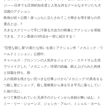
ジ——日本でも圧倒的知名度と人気を誇るクールなオヤジたち大
活躍のアクション
映画が続々公開！崖っぷちに立たされてこそ輝きを増す彼らの共
通点とは…？
大きなスクリーンで手に汗握る大迫力の映像とアクションを堪能
できる、ファン垂涎の3作品を一挙に紹介する！
“完璧な殺し屋”の新たな戦いを描くアクション作『メカニック：ワ
ールドミッション』公開中。
チャールズ・ブロンソンの人気作をジェイソン・ステイサム主演
でリメイクした『メカニック』待望の続編。鍛え上げられた肉体
と頭脳を持ち、殺
人の痕跡を残さない完ぺきな仕事ぶりから“メカニック”の異名をも
つ殺し屋ビショップ。殺し屋稼業から身を引き平凡に暮らしてい
た彼の元に、
かつて裏切られていた兄弟子のクレインから依頼が舞い込む。ト
ミー・リー・ジョーンズ、ジェシカ・アルバ、ミシェル・ヨーら