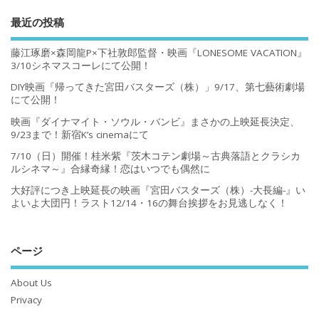
最近の投稿
藤江琢磨×森岡龍P×下社敦郎監督・映画『LONESOME VACATION』
3/10シネマスコーレにて公開！
DIY映画『帰ってきた宮田バスターズ（株）」9/17、第七藝術劇場
にて公開！
映画『ダイナマイト・ソウル・バンビ』まさかの上映延長決定、
9/23まで！新宿K’s cinemaにて
7/10（日）開催！桂米紫『茨木コテン劇場～古典落語とクラシカ
ルシネマ～』合縁奇縁！恋はいつでも偶然に
大好評につき上映延長の映画『宮田バスターズ（株）-大長編-』い
よいよ大団円！ラスト12/14・16の舞台挨拶をお見逃しなく！
ページ
About Us
Privacy