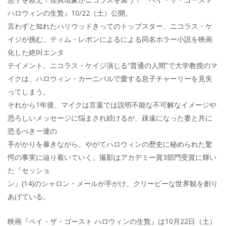
ハロウィンの生贄』10/22（土）公開。
言わずと知れたハリウッドきってのトップスター、ニコラス・ケ
イジが挑む、ティム・レボンによるによる同名ホラー小説を映画
化した絶叫エンタ
テイメント。ニコラス・ケイジ演じる“普通の人間”で大学教授のマ
イクは、ハロウィン・カーニバルで愛する息子チャーリーを見失
ってしまう。
それから1年後、マイクは言葉では説明不能な不可解なイメージや
恐ろしいメッセージに悩まされ続けるが、疎遠になった妻と共に
恐るべき一連の
手がかりを暴きながら、やがてハロウィンの歴史に秘められた驚
愕の事実に辿り着いていく。撮影はアカデミー賞3部門受賞に輝い
た『セッショ
ン』(14)のシャロン・メールが手がけ、クリーピーな世界観を創り
あげている。
映画『ペイ・ザ・ゴースト ハロウィンの生贄』は10月22日（土）