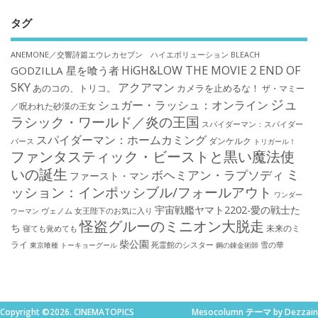
タグ
ANEMONE／交響詩篇エウレカセブン ハイエボリューション
BLEACH
HiGH&LOW THE MOVIE 2 END OF
GODZILLA 星を喰う者
SKY
アクアマン
あのコの、トリコ。
カメラを止めるな！
ザ・マミー
ジュ
シュガー・ラッシュ：オンライン
／呪われた砂漠の王女
ラシック・ワールド／炎の王国
スパイダーマン：スパイダー
スパイダーマン：ホームカミング
ダンケルク
バース
トリガール！
ファンタスティック・ビーストと黒い魔法使
いの誕生
ミ
ボヘミアン・ラプソディ
ファースト・マン
ッション：インポッシブル/フォールアウト
ワンダー
宇宙戦艦ヤマト2202-愛の戦士た
ウーマン
ヴェノム
女王陛下のお気に入り
怪盗グルーのミニオン大脱走
ち
未来のミ
寝ても覚めても
柴公園
ライ
死霊館のシスター
雪の華
東京喰種 トーキョーグール
鋼の錬金術師
Copyright ©2026. CINEMATOPICS
Mesocolumn テーマ by Dezzain