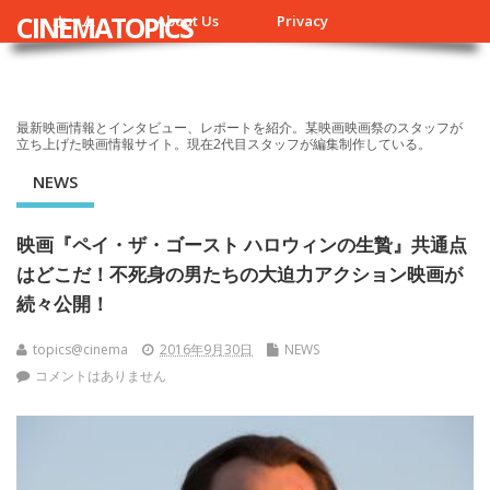
CINEMATOPICS
ホーム
About Us
Privacy
最新映画情報とインタビュー、レポートを紹介。某映画映画祭のスタッフが
立ち上げた映画情報サイト。現在2代目スタッフが編集制作している。
NEWS
映画『ペイ・ザ・ゴースト ハロウィンの生贄』共通点
はどこだ！不死身の男たちの大迫力アクション映画が
続々公開！
topics@cinema
2016年9月30日
NEWS
コメントはありません