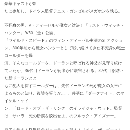
豪華キャストが新
たに参加し、ドイツ人監督デニス・ガンゼルがメガホンを執る。
不死身の男、V・ディーゼルが魔女と対決！『ラスト・ウィッチ・
ハンター』9/30（金）公開。
『ワイルド・スピード』のヴィン・ディーゼル主演のSFアクショ
ン。800年前から魔女ハンターとして戦い続けてきた不死身の戦士
コールダーを爆
演。そんなコールダーを、ドーランと呼ばれる神父が見守り続け
ていたが、36代目ドーランが何者かに殺害される。37代目を継い
だ新ドーランとと
もに犯人を探すコールダーは、先代ドーランの死が魔女の女王に
よるものと知り、復讐を誓うが……。共演に「ダークナイト」のマ
イケル・ケイ
ン、「ロード・オブ・ザ・リング」のイライジャ・ウッド。監督
は「サハラ 死の砂漠を脱出せよ」のブルック・アイズナー。
息子を救え！怪異現象がニコラスを襲う！『ペイ・ザ・ゴースト