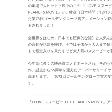
の劇場で大ヒット上映中のこの『I LOVE スヌーピ
PEANUTS MOVIE』が、昨夜（日本時間：12/10 
た第73回ゴールデングローブ賞アニメーション映
トされました！
全世界をはじめ、日本でも圧倒的な認知と人気を誇
の言動が話題を呼び、今では子供から大人まで幅
ドで殿堂入りを果たすほど大人気のスヌーピーが初
今年既に多くの映画賞にノミネートされ、そのう
作。誕生から65周年を迎えたアニバーサリーイ
高まります。 第73回ゴールデングローブ賞の受賞
す。
—————————————————————
『I LOVE スヌーピー THE PEANUTS MOVIE
—————————————————————