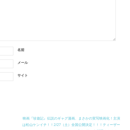
名前
メール
サイト
映画『珍遊記』伝説のギャグ漫画、まさかの実写映画化！主演
は松山ケンイチ！！2/27（土）全国公開決定！！！ティーザー