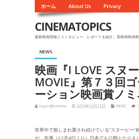
ホーム
About Us
Privacy
CINEMATOPICS
最新映画情報とインタビュー、レポートを紹介。某映画映画祭
NEWS
映画『I LOVE スヌー
MOVIE』第７３回
ーション映画賞ノミ
topics@cinema
2015年12月12日
NEWS
世界中で親しまれ愛され続けている“スヌーピー”初
が、先週（12月4日より）日本でも公開となりま