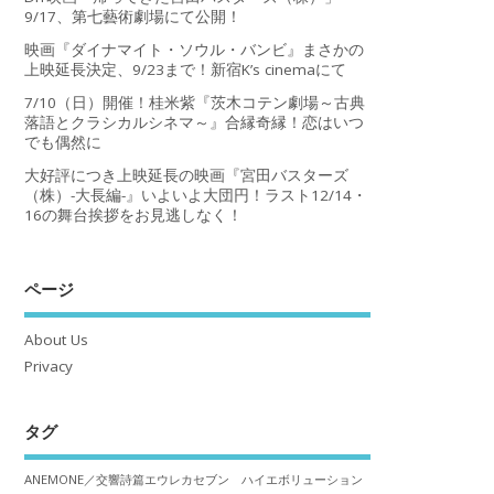
9/17、第七藝術劇場にて公開！
映画『ダイナマイト・ソウル・バンビ』まさかの
上映延長決定、9/23まで！新宿K’s cinemaにて
7/10（日）開催！桂米紫『茨木コテン劇場～古典
落語とクラシカルシネマ～』合縁奇縁！恋はいつ
でも偶然に
大好評につき上映延長の映画『宮田バスターズ
（株）-大長編-』いよいよ大団円！ラスト12/14・
16の舞台挨拶をお見逃しなく！
ページ
About Us
Privacy
タグ
ANEMONE／交響詩篇エウレカセブン ハイエボリューション