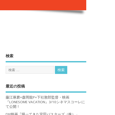
。
検索
最近の投稿
藤江琢磨×森岡龍P×下社敦郎監督・映画
『LONESOME VACATION』3/10シネマスコーレに
て公開！
DIY映画『帰ってきた宮田バスターズ（株）」