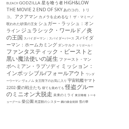
HiGH&LOW
GODZILLA 星を喰う者
BLEACH
THE MOVIE 2 END OF SKY
あのコの、トリ
アクアマン
コ。
カメラを止めるな！
ザ・マミー／
シュガー・ラッシュ：オン
呪われた砂漠の王女
ジュラシック・ワールド／炎
ライン
の王国
スパイダ
スパイダーマン：スパイダーバース
ーマン：ホームカミング
ダンケルク
トリガール！
ファンタスティック・ビーストと
黒い魔法使いの誕生
ファースト・マン
ミッション：
ボヘミアン・ラプソディ
インポッシブル/フォールアウト
ワンダ
宇宙戦艦ヤマト
ーウーマン
ヴェノム
女王陛下のお気に入り
怪盗グルー
2202-愛の戦士たち
寝ても覚めても
のミニオン大脱走
未来のミライ
東京喰種 トーキ
柴公園
死霊館のシスター
雪の華
ョーグール
鋼の錬金術師