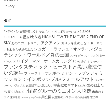
About Us
Privacy
タグ
ANEMONE／交響詩篇エウレカセブン ハイエボリューション
BLEACH
HiGH&LOW THE MOVIE 2 END OF
GODZILLA 星を喰う者
SKY
アクアマン
あのコの、トリコ。
カメラを止めるな！
ザ・マミー
ジュ
シュガー・ラッシュ：オンライン
／呪われた砂漠の王女
ラシック・ワールド／炎の王国
スパイダーマン：スパイダー
スパイダーマン：ホームカミング
ダンケルク
バース
トリガール！
ファンタスティック・ビーストと黒い魔法使
いの誕生
ミ
ボヘミアン・ラプソディ
ファースト・マン
ッション：インポッシブル/フォールアウト
ワンダー
宇宙戦艦ヤマト2202-愛の戦士た
ウーマン
ヴェノム
女王陛下のお気に入り
怪盗グルーのミニオン大脱走
ち
未来のミ
寝ても覚めても
柴公園
ライ
死霊館のシスター
雪の華
東京喰種 トーキョーグール
鋼の錬金術師