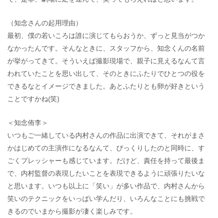
（知念さんの起用理由）
最初、僕の若いころは誰に演じてもらおうか、ずっと見当がつか
なかったんです。そんなときに、スタッフから、知念くんの名前
が挙がってきて。そういえば撮影現場で、親子に見えるなんて言
われていたことを思い出して、そのときにふたりでひとつの役を
できるなとイメージできました。あとふたりとも卵が好きという
ことですかね(笑)
＜知念侑李＞
いつもご一緒している内村さんの作品に出演できて、それがまさ
かはじめての主演作になるなんて、びっくりしたのと同時に、す
ごくプレッシャーも感じています。だけど、責任を持って最後ま
で、内村監督の表現したいことを表現できるように頑張りたいな
と思います。いつも以上に「笑い」が多い作品で、内村さんから
笑いのテクニックをいっぱい学んだり、いろんなことにも挑戦で
きるのでいまから撮影が凄く楽しみです。