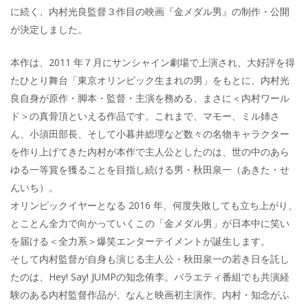
に続く、内村光良監督３作目の映画『金メダル男』の制作・公開
が決定しました。
本作は、2011 年７月にサンシャイン劇場で上演され、大好評を得
たひとり舞台「東京オリンピック生まれの男」をもとに、内村光
良自身が原作・脚本・監督・主演を務める、まさに＜内村ワール
ド＞の真骨頂といえる作品です。これまで、マモー、ミル姉さ
ん、小須田部長、そして小暮井総理など数々の名物キャラクター
を作り上げてきた内村が本作で主人公としたのは、世の中のあら
ゆる一等賞を獲ることを目指し続ける男・秋田泉一（あきた・せ
んいち）。
オリンピックイヤーとなる 2016 年、何度失敗しても立ち上がり、
とことん全力で向かっていくこの「金メダル男」が日本中に笑い
を届ける＜全力系＞爆笑エンターテイメントが誕生します。
そして内村監督が自身も演じる主人公・秋田泉一の若き日を託し
たのは、Hey! Say! JUMPの知念侑李。バラエティ番組でも共演経
験のある内村監督作品が、なんと映画初主演作。内村・知念がふ