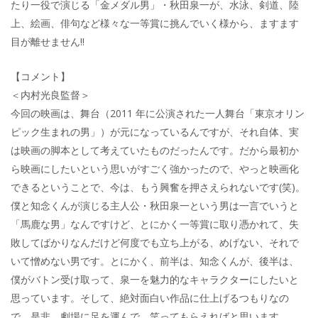
たり一役で演じる「金メダル男」・秋田泉一が、水泳、剣道、陸
上、絵画、俳句など様々な一等賞に挑んでいく様から、ますます
目が離せません!!
【コメント】
＜内村光良監督＞
今回の映画は、舞台（2011 年に公演された一人舞台「東京オリン
ピック生まれの男」）が元になっているんですが、それ自体、実
は映画の脚本として考えていたものだったんです。だから最初か
ら映画にしたいという思いがすごく強かったので、やっと映画化
できるということで、今は、もう興奮を押さえられないです(笑)。
僕と知念くんが演じる主人公・秋田泉一という男は一言でいうと
「馬鹿な男」なんですけど、とにかく一等賞に取り憑かれて、失
敗してばかりなんだけど何度でも立ち上がる、めげない、それで
いて憎めない男です。とにかく、前半は、知念くんが、後半は、
僕がバトン受け取って、泉一を魅力的なキャラクターにしたいと
思っています。そして、絶対面白い作品に仕上げるつもりなの
で、是非、劇場に足を運んで、笑ってもらえればと思います。