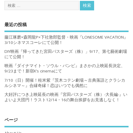
最近の投稿
藤江琢磨×森岡龍P×下社敦郎監督・映画『LONESOME VACATION』
3/10シネマスコーレにて公開！
DIY映画『帰ってきた宮田バスターズ（株）」9/17、第七藝術劇場
にて公開！
映画『ダイナマイト・ソウル・バンビ』まさかの上映延長決定、
9/23まで！新宿K’s cinemaにて
7/10（日）開催！桂米紫『茨木コテン劇場～古典落語とクラシカ
ルシネマ～』合縁奇縁！恋はいつでも偶然に
大好評につき上映延長の映画『宮田バスターズ（株）-大長編-』い
よいよ大団円！ラスト12/14・16の舞台挨拶をお見逃しなく！
ページ