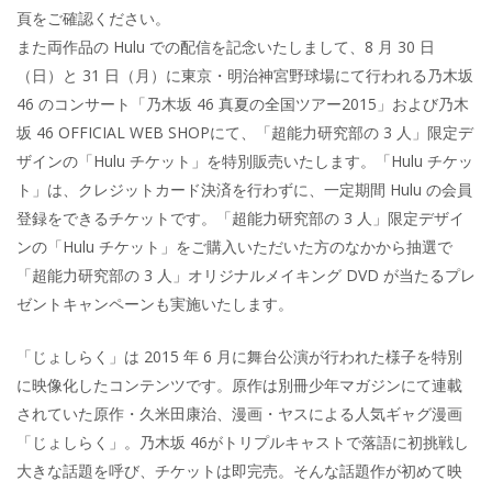
頁をご確認ください。
また両作品の Hulu での配信を記念いたしまして、8 月 30 日
（日）と 31 日（月）に東京・明治神宮野球場にて行われる乃木坂
46 のコンサート「乃木坂 46 真夏の全国ツアー2015」および乃木
坂 46 OFFICIAL WEB SHOPにて、「超能力研究部の 3 人」限定デ
ザインの「Hulu チケット」を特別販売いたします。「Hulu チケッ
ト」は、クレジットカード決済を行わずに、一定期間 Hulu の会員
登録をできるチケットです。「超能力研究部の 3 人」限定デザイ
ンの「Hulu チケット」をご購入いただいた方のなかから抽選で
「超能力研究部の 3 人」オリジナルメイキング DVD が当たるプレ
ゼントキャンペーンも実施いたします。
「じょしらく」は 2015 年 6 月に舞台公演が行われた様子を特別
に映像化したコンテンツです。原作は別冊少年マガジンにて連載
されていた原作・久米田康治、漫画・ヤスによる人気ギャグ漫画
「じょしらく」。乃木坂 46がトリプルキャストで落語に初挑戦し
大きな話題を呼び、チケットは即完売。そんな話題作が初めて映