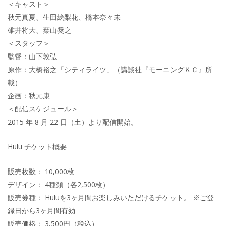
＜キャスト＞
秋元真夏、生田絵梨花、橋本奈々未
碓井将大、葉山奨之
＜スタッフ＞
監督：山下敦弘
原作：大橋裕之「シティライツ」（講談社『モーニングＫＣ』所
載）
企画：秋元康
＜配信スケジュール＞
2015 年 8 月 22 日（土）より配信開始。
Hulu チケット概要
販売枚数： 10,000枚
デザイン： 4種類（各2,500枚）
販売券種： Huluを3ヶ月間お楽しみいただけるチケット。 ※ご登
録日から3ヶ月間有効
販売価格： 3,500円（税込）