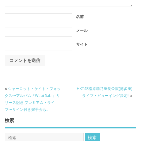
名前
メール
サイト
«
シャーロット・ケイト・フォッ
HKT48指原莉乃座長公演(博多座)
クス〜アルバム『Wabi Sabi』リ
ライブ・ビューイング決定!!
»
リース記念 プレミアム・ライ
ブ〜サイン付き握手会も。
検索