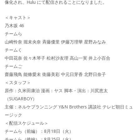
像化され、Hulu にて配信されることになりました。
＜キャスト＞
乃木坂 46
チームら
山崎怜奈 堀未央奈 斉藤優里 伊藤万理華 星野みなみ
チームく
中田花奈 佐々木琴子 松村沙友理 高山一実 井上小百合
チームご
齋藤飛鳥 能條愛未 衛藤美彩 中元日芽香 北野日奈子
＜スタッフ＞
原作：久米田康治 漫画：ヤス 脚本・演出：川尻恵太
（SUGARBOY）
主催：ネルケプランニング Y&N Brothers 講談社 テレビ朝日ミュ
ージック
＜配信スケジュール＞
チームら（前編）：8月18日（火）
チームら（後編）：8月25日（火）