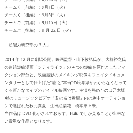
チームく（前編）：9月1日（火）
チームく（後編）：9月8日（火）
チームご（前編）：9月15日（火）
チームご（後編）：9 月 22 日（火）
「超能力研究部の 3 人」
2014 年 12 月に劇場公開。映画監督・山下敦弘氏が、大橋裕之氏
の連続短編漫画「シティライツ」の 4 つの短編を原作としたフィ
クション部分と、映画撮影のメイキング映像をフェイクドキュメ
ンタリーとして仕上げた“嘘”と“本当”の境界線がわからなくなって
くる新たなタイプのアイドル映画です。主演を務めたのは乃木坂
46のミュージックビデオ「君の名は希望」内の劇中オーディショ
ンで選ばれた秋元真夏、生田絵梨花、橋本奈々未。
当作品は DVD 化がされておらず、Hulu でしか見ることが出来な
い貴重な作品となります。