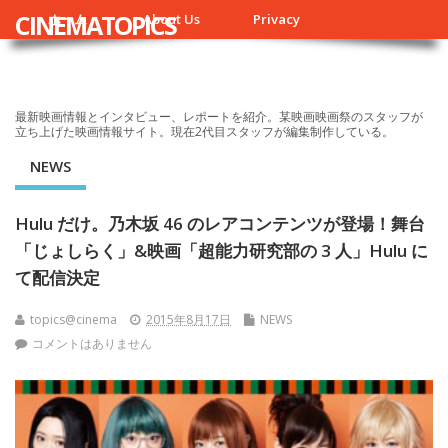
CINEMATOPICS
ホーム
About Us
Privacy
最新映画情報とインタビュー、レポートを紹介。某映画映画祭のスタッフが
立ち上げた映画情報サイト。現在2代目スタッフが編集制作している。
NEWS
Hulu だけ。乃木坂 46 のレアコンテンツが登場！舞台
「じょしらく」&映画「超能力研究部の 3 人」Hulu に
て配信決定
topics@cinema
2015年8月17日
NEWS
コメントはありません