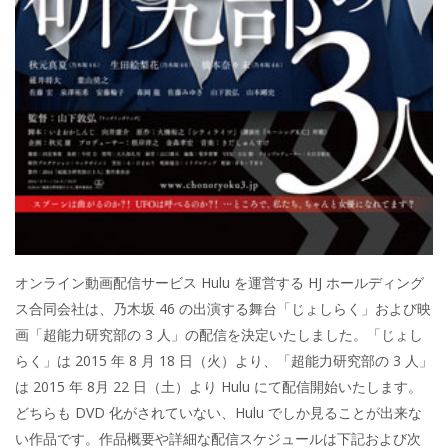
オンライン動画配信サービス Hulu を運営する HJ ホールディング
ス合同会社は、乃木坂 46 の出演する舞台「じょしらく」および映
画「超能力研究部の 3 人」の配信を決定いたしました。「じょし
らく」は 2015 年 8 月 18 日（火）より、「超能力研究部の 3 人」
は 2015 年 8月 22 日（土）より Hulu にて配信開始いたします。
どちらも DVD 化がされていない、Hulu でしか見ることが出来な
い作品です。作品概要や詳細な配信スケジュールは下記および次