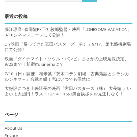
最近の投稿
藤江琢磨×森岡龍P×下社敦郎監督・映画『LONESOME VACATION』
3/10シネマスコーレにて公開！
DIY映画『帰ってきた宮田バスターズ（株）」9/17、第七藝術劇場
にて公開！
映画『ダイナマイト・ソウル・バンビ』まさかの上映延長決定、
9/23まで！新宿K’s cinemaにて
7/10（日）開催！桂米紫『茨木コテン劇場～古典落語とクラシカ
ルシネマ～』合縁奇縁！恋はいつでも偶然に
大好評につき上映延長の映画『宮田バスターズ（株）-大長編-』い
よいよ大団円！ラスト12/14・16の舞台挨拶をお見逃しなく！
ページ
About Us
Privacy