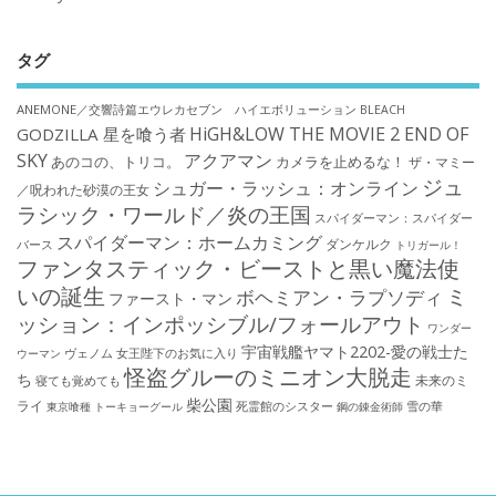
タグ
ANEMONE／交響詩篇エウレカセブン ハイエボリューション
BLEACH
HiGH&LOW THE MOVIE 2 END OF
GODZILLA 星を喰う者
SKY
アクアマン
あのコの、トリコ。
カメラを止めるな！
ザ・マミー
ジュ
シュガー・ラッシュ：オンライン
／呪われた砂漠の王女
ラシック・ワールド／炎の王国
スパイダーマン：スパイダー
スパイダーマン：ホームカミング
ダンケルク
バース
トリガール！
ファンタスティック・ビーストと黒い魔法使
いの誕生
ミ
ボヘミアン・ラプソディ
ファースト・マン
ッション：インポッシブル/フォールアウト
ワンダー
宇宙戦艦ヤマト2202-愛の戦士た
ウーマン
ヴェノム
女王陛下のお気に入り
怪盗グルーのミニオン大脱走
ち
未来のミ
寝ても覚めても
柴公園
ライ
死霊館のシスター
雪の華
東京喰種 トーキョーグール
鋼の錬金術師