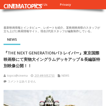
CINEMATOPICS
ホーム
About Us
Privacy
最新映画情報とインタビュー、レポートを紹介。某映画映画祭のスタッフが
立ち上げた映画情報サイト。現在2代目スタッフが編集制作している。
NEWS
『THE NEXT GENERATIONパトレイバー』東京国際
映画祭にて実物大イングラムデッキアップ＆長編版特
別映像公開！！
topics@cinema
2014年9月27日
NEWS
コメントはありません