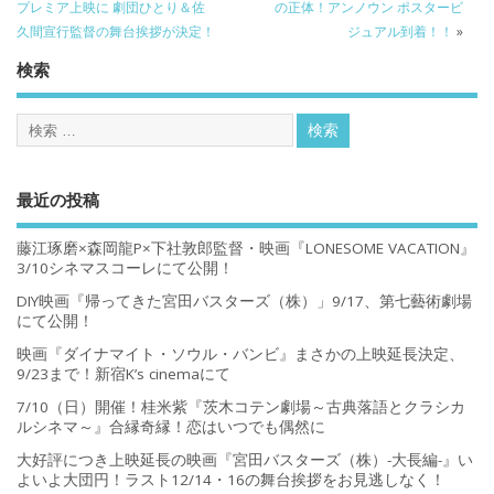
プレミア上映に 劇団ひとり＆佐
の正体！アンノウン ポスタービ
久間宣行監督の舞台挨拶が決定！
ジュアル到着！！
»
検索
最近の投稿
藤江琢磨×森岡龍P×下社敦郎監督・映画『LONESOME VACATION』
3/10シネマスコーレにて公開！
DIY映画『帰ってきた宮田バスターズ（株）」9/17、第七藝術劇場
にて公開！
映画『ダイナマイト・ソウル・バンビ』まさかの上映延長決定、
9/23まで！新宿K’s cinemaにて
7/10（日）開催！桂米紫『茨木コテン劇場～古典落語とクラシカ
ルシネマ～』合縁奇縁！恋はいつでも偶然に
大好評につき上映延長の映画『宮田バスターズ（株）-大長編-』い
よいよ大団円！ラスト12/14・16の舞台挨拶をお見逃しなく！