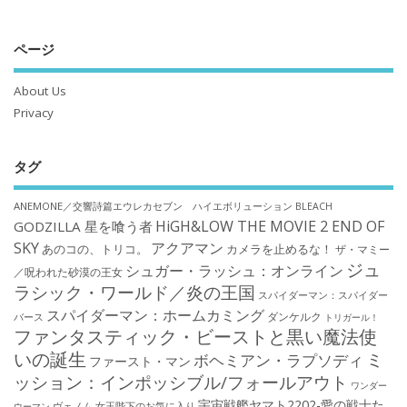
ページ
About Us
Privacy
タグ
ANEMONE／交響詩篇エウレカセブン ハイエボリューション
BLEACH
HiGH&LOW THE MOVIE 2 END OF
GODZILLA 星を喰う者
SKY
アクアマン
あのコの、トリコ。
カメラを止めるな！
ザ・マミー
ジュ
シュガー・ラッシュ：オンライン
／呪われた砂漠の王女
ラシック・ワールド／炎の王国
スパイダーマン：スパイダー
スパイダーマン：ホームカミング
ダンケルク
バース
トリガール！
ファンタスティック・ビーストと黒い魔法使
いの誕生
ミ
ボヘミアン・ラプソディ
ファースト・マン
ッション：インポッシブル/フォールアウト
ワンダー
宇宙戦艦ヤマト2202-愛の戦士た
ウーマン
ヴェノム
女王陛下のお気に入り