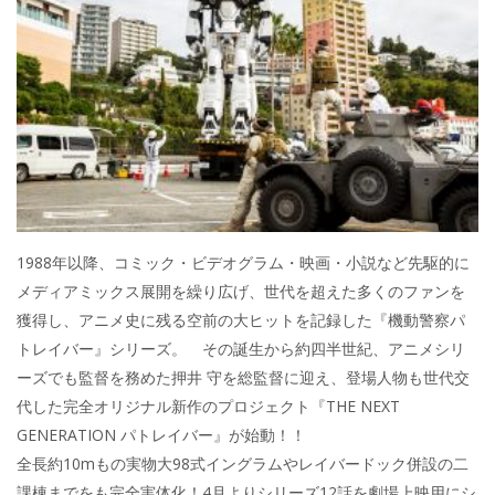
1988年以降、コミック・ビデオグラム・映画・小説など先駆的に
メディアミックス展開を繰り広げ、世代を超えた多くのファンを
獲得し、アニメ史に残る空前の大ヒットを記録した『機動警察パ
トレイバー』シリーズ。 その誕生から約四半世紀、アニメシリ
ーズでも監督を務めた押井 守を総監督に迎え、登場人物も世代交
代した完全オリジナル新作のプロジェクト『THE NEXT
GENERATION パトレイバー』が始動！！
全長約10mもの実物大98式イングラムやレイバードック併設の二
課棟までをも完全実体化！4月よりシリーズ12話を劇場上映用にシ