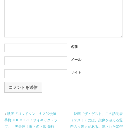
名前
メール
サイト
«
映画『ゴッドタン キス我慢選
映画『ザ・ゲスト』この訪問者
手権 THE MOVIE2 サイキック・ラ
（ゲスト）には、想像を超える驚
ブ』世界最速！東・名・阪 先行
愕の＜裏＞がある。隠された驚愕