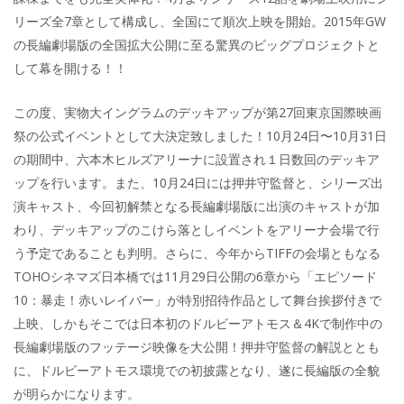
リーズ全7章として構成し、全国にて順次上映を開始。2015年GW
の長編劇場版の全国拡大公開に至る驚異のビッグプロジェクトと
して幕を開ける！！
この度、実物大イングラムのデッキアップが第27回東京国際映画
祭の公式イベントとして大決定致しました！10月24日〜10月31日
の期間中、六本木ヒルズアリーナに設置され１日数回のデッキア
ップを行います。また、10月24日には押井守監督と、シリーズ出
演キャスト、今回初解禁となる長編劇場版に出演のキャストが加
わり、デッキアップのこけら落としイベントをアリーナ会場で行
う予定であることも判明。さらに、今年からTIFFの会場ともなる
TOHOシネマズ日本橋では11月29日公開の6章から「エピソード
10：暴走！赤いレイバー」が特別招待作品として舞台挨拶付きで
上映、しかもそこでは日本初のドルビーアトモス＆4Kで制作中の
長編劇場版のフッテージ映像を大公開！押井守監督の解説ととも
に、ドルビーアトモス環境での初披露となり、遂に長編版の全貌
が明らかになります。