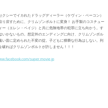
セクシーでイカれたドラッグディーラー（ケヴィン・ベーコン）
取り戻すために、クリムゾンボルトに変身！ お手製のコスチュー
ィー（エレン・ペイジ）と共に危険地帯の犯罪に立ち向かう。す
はいかないもの。想定外のエンディングに向け、クリムゾンボル
遠い昔に定められた不変の掟。子どもに猥褻な行為はしない。列
を破ればクリムゾンボルトが許しません！！！
ww.facebook.com/super.movie.jp