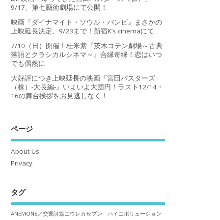
9/17、第七藝術劇場にて公開！
映画『ダイナマイト・ソウル・バンビ』まさかの
上映延長決定、9/23まで！新宿K’s cinemaにて
7/10（日）開催！桂米紫『茨木コテン劇場～古典
落語とクラシカルシネマ～』合縁奇縁！恋はいつ
でも偶然に
大好評につき上映延長の映画『宮田バスターズ
（株）-大長編-』いよいよ大団円！ラスト12/14・
16の舞台挨拶をお見逃しなく！
ページ
About Us
Privacy
タグ
ANEMONE／交響詩篇エウレカセブン ハイエボリューション