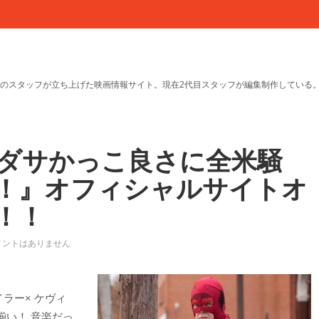
のスタッフが立ち上げた映画情報サイト。現在2代目スタッフが編集制作している
ダサかっこ良さに全米騒
！』オフィシャルサイトオ
！！
メントはありません
ラー× ケヴィ
揃い！ 音楽だっ