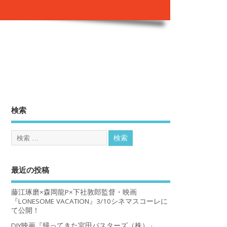
。
検索
最近の投稿
藤江琢磨×森岡龍P×下社敦郎監督・映画
『LONESOME VACATION』3/10シネマスコーレに
て公開！
DIY映画『帰ってきた宮田バスターズ（株）」