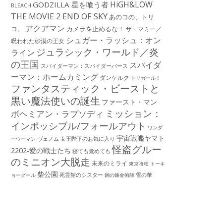
HiGH&LOW
GODZILLA 星を喰う者
BLEACH
THE MOVIE 2 END OF SKY
あのコの、トリ
アクアマン
コ。
カメラを止めるな！
ザ・マミー／
シュガー・ラッシュ：オン
呪われた砂漠の王女
ジュラシック・ワールド／炎
ライン
の王国
スパイダ
スパイダーマン：スパイダーバース
ーマン：ホームカミング
ダンケルク
トリガール！
ファンタスティック・ビーストと
黒い魔法使いの誕生
ファースト・マン
ミッション：
ボヘミアン・ラプソディ
インポッシブル/フォールアウト
ワンダ
宇宙戦艦ヤマト
ーウーマン
ヴェノム
女王陛下のお気に入り
怪盗グルー
2202-愛の戦士たち
寝ても覚めても
のミニオン大脱走
未来のミライ
東京喰種 トーキ
柴公園
死霊館のシスター
雪の華
ョーグール
鋼の錬金術師