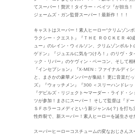
てスーパー！贅沢！タイラー・ベイツ『が担当！
ジェームズ・ガン監督スーパー！最新作！！！
キャストはスーパー！素人ヒーロー“クリムゾンボル
ラクシー・クエスト』『ＴＨＥ ＲＯＣＫＥＲ 40
ュー』のレイン・ウィルソン、クリムゾンボルト
ゲドン』『ジュエルに気をつけろ！』のリヴ・タ
ック・リバー』のケヴィン・ベーコン、そして相
『インセプション』『X-MEN：ファイナルディ
と、まさかの豪華メンバーが集結！ 更に音楽だ
ズ』『ウォッチメン』『300 ＜スリーハンドレッ
『デビルズ・リジェクト〜マーダー・ライド・シ
ツが参加！まさにスーパー！ そして監督は『ド
ＳＦホラーコメディという新ジャンル(？) を打
性炸裂で、新スーパー！素人ヒーローを誕生させ
スーパーヒーローコスチュームの変なおじさんス