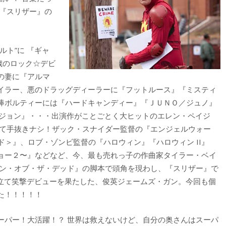
 『スリザー』の
ト”に 『ギャ
歳のロック☆デビ
の妻に『アルマ
イラー、悪のドラッグディーラーに『フットルース』『ミスティ
棒ボルティーには『ハードキャンディー』『ＪＵＮＯ／ジュノ』
シジョン』・・・出演作がことごとく大ヒットのエレン・ペイジ
って手抜きナシ！ザック・スナイダー監督の『エンジェルウォー
ド＞』、ロブ・ゾンビ監督の『ハロウィン』『ハロウィン II』
ョー２〜』などなど、今、最も売れっ子の作曲家タイラー・ベイ
ーン・オブ・ザ・デッド』の脚本で頭角を現わし、『スリザー』で
ち立て笑撃デビューを果たした、俊英ジェームズ・ガン。今回も個
た！！！！！
ーパー！大活躍！？ 世界は救えないけど、自分の奥さんはスーパ