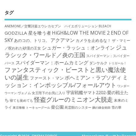
タグ
ANEMONE／交響詩篇エウレカセブン ハイエボリューション
BLEACH
HiGH&LOW THE MOVIE 2 END OF
GODZILLA 星を喰う者
SKY
アクアマン
あのコの、トリコ。
カメラを止めるな！
ザ・マミー
ジュ
シュガー・ラッシュ：オンライン
／呪われた砂漠の王女
ラシック・ワールド／炎の王国
スパイダーマン：スパイダー
スパイダーマン：ホームカミング
ダンケルク
バース
トリガール！
ファンタスティック・ビーストと黒い魔法使
いの誕生
ミ
ボヘミアン・ラプソディ
ファースト・マン
ッション：インポッシブル/フォールアウト
ワンダー
宇宙戦艦ヤマト2202-愛の戦士た
ウーマン
ヴェノム
女王陛下のお気に入り
怪盗グルーのミニオン大脱走
ち
未来のミ
寝ても覚めても
柴公園
ライ
死霊館のシスター
雪の華
東京喰種 トーキョーグール
鋼の錬金術師