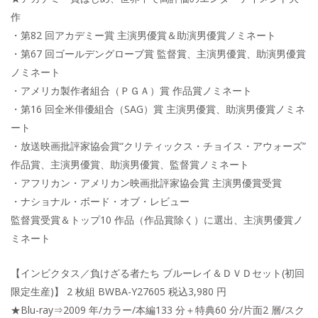
作
・第82 回アカデミー賞 主演男優賞＆助演男優賞ノミネート
・第67 回ゴールデングローブ賞 監督賞、主演男優賞、助演男優賞
ノミネート
・アメリカ製作者組合（ＰＧＡ）賞 作品賞ノミネート
・第16 回全米俳優組合（SAG）賞 主演男優賞、助演男優賞ノミネ
ート
・放送映画批評家協会賞“クリティックス・チョイス・アウォーズ”
作品賞、主演男優賞、助演男優賞、監督賞ノミネート
・アフリカン・アメリカン映画批評家協会賞 主演男優賞受賞
・ナショナル・ボード・オブ・レビュー
監督賞受賞＆トップ10 作品（作品賞除く）に選出、主演男優賞ノ
ミネート
【インビクタス／負けざる者たち ブルーレイ＆ＤＶＤセット(初回
限定生産)】 2 枚組 BWBA-Y27605 税込3,980 円
★Blu-ray⇒2009 年/カラー/本編133 分＋特典60 分/片面2 層/スク