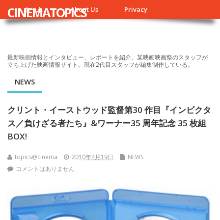
CINEMATOPICS
ホーム
About Us
Privacy
最新映画情報とインタビュー、レポートを紹介。某映画映画祭のスタッフが
立ち上げた映画情報サイト。現在2代目スタッフが編集制作している。
NEWS
クリント・イーストウッド監督第30 作目『インビクタ
ス／負けざる者たち』&ワーナー35 周年記念 35 枚組
BOX!
topics@cinema
2010年4月19日
NEWS
コメントはありません