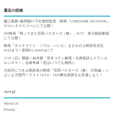
最近の投稿
藤江琢磨×森岡龍P×下社敦郎監督・映画『LONESOME VACATION』
3/10シネマスコーレにて公開！
DIY映画『帰ってきた宮田バスターズ（株）」9/17、第七藝術劇場
にて公開！
映画『ダイナマイト・ソウル・バンビ』まさかの上映延長決定、
9/23まで！新宿K’s cinemaにて
7/10（日）開催！桂米紫『茨木コテン劇場～古典落語とクラシカ
ルシネマ～』合縁奇縁！恋はいつでも偶然に
大好評につき上映延長の映画『宮田バスターズ（株）-大長編-』い
よいよ大団円！ラスト12/14・16の舞台挨拶をお見逃しなく！
ページ
About Us
Privacy