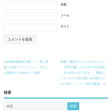
名前
メール
サイト
«
本邦映画館初公開！！「美と芸
映画『書道ガールズ!! わたしたち
術の上海アニメーション」5/1よ
の甲子園』×ラジオの中の学校
り新宿K’s cinemaにて公開
「SCHOOL OF LOCK!」「書道コ
ンクール〜大切な想いを半紙にの
せて叫べ！！〜」作品大募集！
»
検索