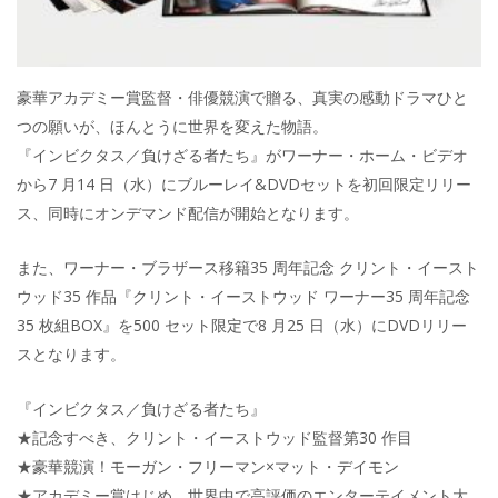
豪華アカデミー賞監督・俳優競演で贈る、真実の感動ドラマひと
つの願いが、ほんとうに世界を変えた物語。
『インビクタス／負けざる者たち』がワーナー・ホーム・ビデオ
から7 月14 日（水）にブルーレイ&DVDセットを初回限定リリー
ス、同時にオンデマンド配信が開始となります。
また、ワーナー・ブラザース移籍35 周年記念 クリント・イースト
ウッド35 作品『クリント・イーストウッド ワーナー35 周年記念
35 枚組BOX』を500 セット限定で8 月25 日（水）にDVDリリー
スとなります。
『インビクタス／負けざる者たち』
★記念すべき、クリント・イーストウッド監督第30 作目
★豪華競演！モーガン・フリーマン×マット・デイモン
★アカデミー賞はじめ、世界中で高評価のエンターテイメント大