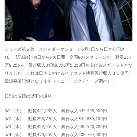
シリーズ第３弾「スパイダーマン３」が5月1日から日本公開さ
れ、【記録1】初日からの6日間、全国807スクリーンで、動員257
万8,255人、興行収入31億8,756万5,250円を上げるメガヒットとな
りました。これは日本におけるハリウッド映画興行収入３０億円
最短突破記録となります（ソニー・ピクチャーズ調べ）。
日別の成績は以下の通り。
5/1（火） 動員441,049人 興行収入445,458,900円
5/2（水） 動員293,770人 興行収入344,885,100円
5/3（木） 動員452,455人 興行収入580,520,700円
5/4（金） 動員470,659人 興行収入608,797,000円