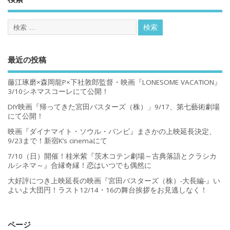
最近の投稿
藤江琢磨×森岡龍P×下社敦郎監督・映画『LONESOME VACATION』
3/10シネマスコーレにて公開！
DIY映画『帰ってきた宮田バスターズ（株）」9/17、第七藝術劇場
にて公開！
映画『ダイナマイト・ソウル・バンビ』まさかの上映延長決定、
9/23まで！新宿K’s cinemaにて
7/10（日）開催！桂米紫『茨木コテン劇場～古典落語とクラシカ
ルシネマ～』合縁奇縁！恋はいつでも偶然に
大好評につき上映延長の映画『宮田バスターズ（株）-大長編-』い
よいよ大団円！ラスト12/14・16の舞台挨拶をお見逃しなく！
ページ