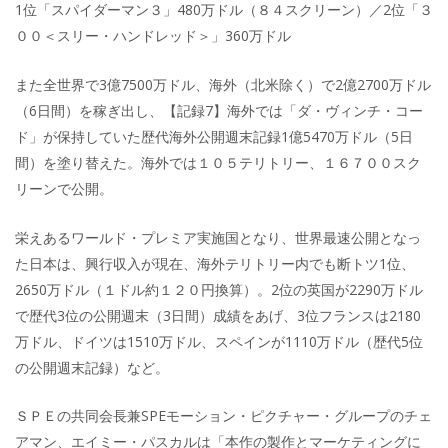
1位「スパイダーマン３」480万ドル（８４スクリーン）／2位「３
００＜スリー・ハンドレッド＞」360万ドル
また全世界で3億7500万ドル、海外（北米除く）で2億2700万ドル
（6日間）を稼ぎ出し、【記録7】海外では「ダ・ヴィンチ・コー
ド」が保持していた歴代海外公開週末記録1億5470万ドル（5日
間）を塗り替えた。海外では１０５テリトリー、１６７００スク
リーンで公開。
栄えあるワールド・プレミア実施国となり、世界最速公開となっ
た日本は、興行収入が現在、海外テリトリー内でも断トツ1位、
2650万ドル（１ドル約１２０円換算）。2位の英国が2290万ドル
で歴代3位の公開週末（3日間）成績をあげ、3位フランスは2180
万ドル、ドイツは1510万ドル、スペインが1110万ドル（歴代5位
の公開週末記録）など。
ＳＰＥの共同会長兼SPEモーション・ピクチャー・グループのチェ
アマン、エイミー・パスカルは「本作の製作とマーケティングに