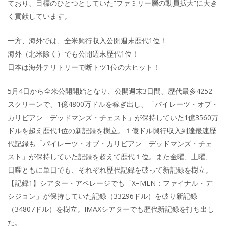
ており、目標のひとつとしていた”ファミリー層の動員拡大”に大き
く貢献しています。
一方、海外では、全米興行収入公開週末歴代1位！
海外（北米除く）でも公開週末歴代1位！
日本は海外テリトリーで断トツ1位の大ヒット！
5月4日から全米公開開始となり、公開週末3日間、歴代最多4252
スクリーンで、1億4800万ドルを稼ぎ出し、「パイレーツ・オブ・
カリビアン デッドマンズ・チェスト」が保持していた1億3560万
ドルを超え歴代1位の新記録を樹立。１億ドル興行収入到達最速歴
代記録も「パイレーツ・オブ・カリビアン デッドマンズ・チェ
スト」が保持していた記録を超えて歴代１位。また金曜、土曜、
日曜ともに単日でも、それぞれ歴代記録を破って新記録を樹立。
【記録1】シアター・アベレージでも「X−MEN：ファイナル・デ
シジョン」が保持していた記録（33296ドル）を破り新記録
（34807ドル）を樹立。IMAXシアターでも歴代新記録を打ち出し
た。