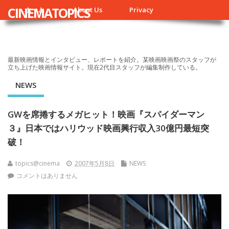
CINEMATOPICS
ホーム
About Us
Privacy
最新映画情報とインタビュー、レポートを紹介。某映画映画祭のスタッフが
立ち上げた映画情報サイト。現在2代目スタッフが編集制作している。
NEWS
GWを席捲するメガヒット！映画『スパイダーマン
３』日本ではハリウッド映画興行収入30億円最短突
破！
topics@cinema
2007年5月8日
NEWS
コメントはありません