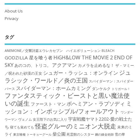
About Us
Privacy
タグ
ANEMONE／交響詩篇エウレカセブン ハイエボリューション
BLEACH
HiGH&LOW THE MOVIE 2 END OF
GODZILLA 星を喰う者
SKY
アクアマン
あのコの、トリコ。
カメラを止めるな！
ザ・マミー
ジュ
シュガー・ラッシュ：オンライン
／呪われた砂漠の王女
ラシック・ワールド／炎の王国
スパイダーマン：スパイダー
スパイダーマン：ホームカミング
ダンケルク
バース
トリガール！
ファンタスティック・ビーストと黒い魔法使
いの誕生
ミ
ボヘミアン・ラプソディ
ファースト・マン
ッション：インポッシブル/フォールアウト
ワンダー
宇宙戦艦ヤマト2202-愛の戦士た
ウーマン
ヴェノム
女王陛下のお気に入り
怪盗グルーのミニオン大脱走
ち
未来のミ
寝ても覚めても
柴公園
ライ
死霊館のシスター
雪の華
東京喰種 トーキョーグール
鋼の錬金術師