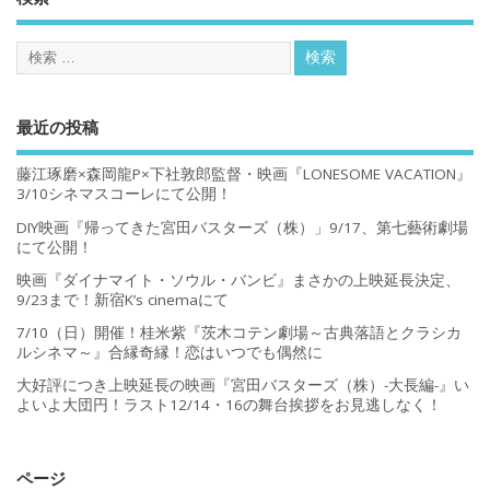
最近の投稿
藤江琢磨×森岡龍P×下社敦郎監督・映画『LONESOME VACATION』
3/10シネマスコーレにて公開！
DIY映画『帰ってきた宮田バスターズ（株）」9/17、第七藝術劇場
にて公開！
映画『ダイナマイト・ソウル・バンビ』まさかの上映延長決定、
9/23まで！新宿K’s cinemaにて
7/10（日）開催！桂米紫『茨木コテン劇場～古典落語とクラシカ
ルシネマ～』合縁奇縁！恋はいつでも偶然に
大好評につき上映延長の映画『宮田バスターズ（株）-大長編-』い
よいよ大団円！ラスト12/14・16の舞台挨拶をお見逃しなく！
ページ