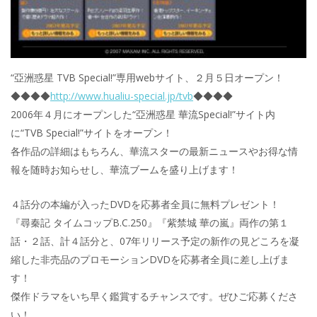
“亞洲惑星 TVB Special!”専用webサイト、２月５日オープン！
◆◆◆◆
http://www.hualiu-special.jp/tvb
◆◆◆◆
2006年４月にオープンした“亞洲惑星 華流Special!”サイト内
に“TVB Special!”サイトをオープン！
各作品の詳細はもちろん、華流スターの最新ニュースやお得な情
報を随時お知らせし、華流ブームを盛り上げます！
４話分の本編が入ったDVDを応募者全員に無料プレゼント！
『尋秦記 タイムコップB.C.250』『紫禁城 華の嵐』両作の第１
話・２話、計４話分と、07年リリース予定の新作の見どころを凝
縮した非売品のプロモーションDVDを応募者全員に差し上げま
す！
傑作ドラマをいち早く鑑賞するチャンスです。ぜひご応募くださ
い！