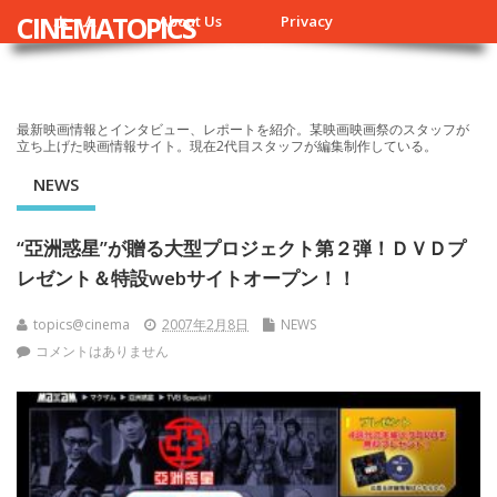
CINEMATOPICS
ホーム
About Us
Privacy
最新映画情報とインタビュー、レポートを紹介。某映画映画祭のスタッフが
立ち上げた映画情報サイト。現在2代目スタッフが編集制作している。
NEWS
“亞洲惑星”が贈る大型プロジェクト第２弾！ＤＶＤプ
レゼント＆特設webサイトオープン！！
topics@cinema
2007年2月8日
NEWS
コメントはありません