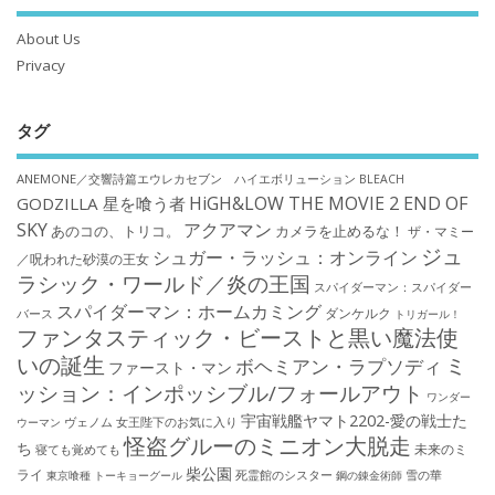
About Us
Privacy
タグ
ANEMONE／交響詩篇エウレカセブン ハイエボリューション
BLEACH
HiGH&LOW THE MOVIE 2 END OF
GODZILLA 星を喰う者
SKY
アクアマン
あのコの、トリコ。
カメラを止めるな！
ザ・マミー
ジュ
シュガー・ラッシュ：オンライン
／呪われた砂漠の王女
ラシック・ワールド／炎の王国
スパイダーマン：スパイダー
スパイダーマン：ホームカミング
ダンケルク
バース
トリガール！
ファンタスティック・ビーストと黒い魔法使
いの誕生
ミ
ボヘミアン・ラプソディ
ファースト・マン
ッション：インポッシブル/フォールアウト
ワンダー
宇宙戦艦ヤマト2202-愛の戦士た
ウーマン
ヴェノム
女王陛下のお気に入り
怪盗グルーのミニオン大脱走
ち
未来のミ
寝ても覚めても
柴公園
ライ
死霊館のシスター
雪の華
東京喰種 トーキョーグール
鋼の錬金術師