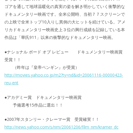
ゴアを通して地球温暖化の真実の姿を解き明かしていく衝撃的な
ドキュメンタリー映画です。全米公開時、当初７７スクリーンで
の上映で全米トップ10入りし異例の大ヒットを続けている。アメ
リカドキュメンタリー映画史上３位の興行成績を記録している本
作品は「華氏911」以来の衝撃的なドキュメンタリー映画。
●ナショナル ボード オブ レビュー ドキュメンタリー映画賞
受賞！！
（昨年は『皇帝ペンギン』が受賞）
http://movies.yahoo.co.jp/m2?ty=nd&id=20061116-00000423-
reu-ent
●アカデミー賞 ドキュメンタリー映画賞
予備選考15作品に選出！！
●2007年スタンリー・クレーマー賞 受賞確実！！
http://news.yahoo.com/s/nm/20061206/film_nm/kramer_dc