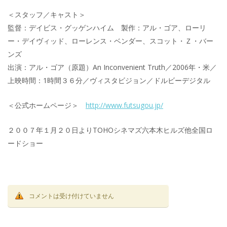
＜スタッフ／キャスト＞
監督：デイビス・グッゲンハイム 製作：アル・ゴア、ローリ
ー・デイヴィッド、ローレンス・ベンダー、スコット・Ｚ・バー
ンズ
出演：アル・ゴア（原題）An Inconvenient Truth／2006年・米／
上映時間：1時間３６分／ヴィスタビジョン／ドルビーデジタル
＜公式ホームページ＞
http://www.futsugou.jp/
２００７年１月２０日よりTOHOシネマズ六本木ヒルズ他全国ロ
ードショー
コメントは受け付けていません