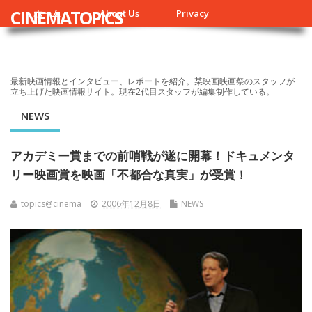
CINEMATOPICS
ホーム
About Us
Privacy
最新映画情報とインタビュー、レポートを紹介。某映画映画祭のスタッフが
立ち上げた映画情報サイト。現在2代目スタッフが編集制作している。
NEWS
アカデミー賞までの前哨戦が遂に開幕！ドキュメンタ
リー映画賞を映画「不都合な真実」が受賞！
topics@cinema
2006年12月8日
NEWS