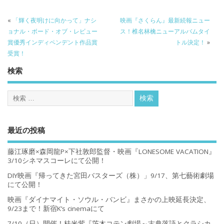
«
「輝く夜明けに向かって」ナシ
映画『さくらん』最新続報ニュー
ョナル・ボード・オブ・レビュー
ス！椎名林檎ニューアルバムタイ
賞優秀インディペンデント作品賞
トル決定！
»
受賞！
検索
最近の投稿
藤江琢磨×森岡龍P×下社敦郎監督・映画『LONESOME VACATION』
3/10シネマスコーレにて公開！
DIY映画『帰ってきた宮田バスターズ（株）」9/17、第七藝術劇場
にて公開！
映画『ダイナマイト・ソウル・バンビ』まさかの上映延長決定、
9/23まで！新宿K’s cinemaにて
7/10（日）開催！桂米紫『茨木コテン劇場～古典落語とクラシカ