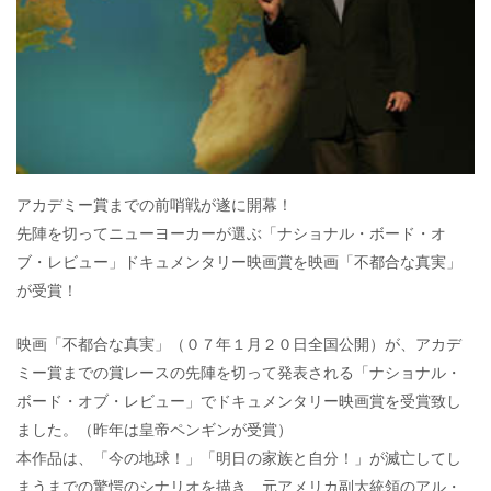
アカデミー賞までの前哨戦が遂に開幕！
先陣を切ってニューヨーカーが選ぶ「ナショナル・ボード・オ
ブ・レビュー」ドキュメンタリー映画賞を映画「不都合な真実」
が受賞！
映画「不都合な真実」（０７年１月２０日全国公開）が、アカデ
ミー賞までの賞レースの先陣を切って発表される「ナショナル・
ボード・オブ・レビュー」でドキュメンタリー映画賞を受賞致し
ました。（昨年は皇帝ペンギンが受賞）
本作品は、「今の地球！」「明日の家族と自分！」が滅亡してし
まうまでの驚愕のシナリオを描き、元アメリカ副大統領のアル・