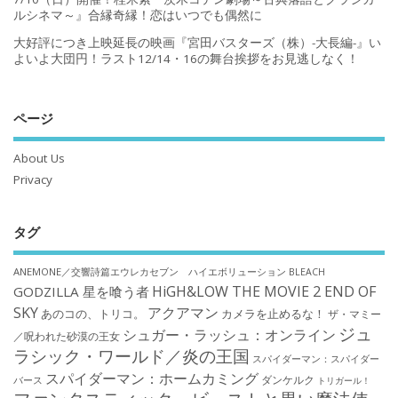
ルシネマ～』合縁奇縁！恋はいつでも偶然に
大好評につき上映延長の映画『宮田バスターズ（株）-大長編-』い
よいよ大団円！ラスト12/14・16の舞台挨拶をお見逃しなく！
ページ
About Us
Privacy
タグ
ANEMONE／交響詩篇エウレカセブン ハイエボリューション
BLEACH
HiGH&LOW THE MOVIE 2 END OF
GODZILLA 星を喰う者
SKY
アクアマン
あのコの、トリコ。
カメラを止めるな！
ザ・マミー
ジュ
シュガー・ラッシュ：オンライン
／呪われた砂漠の王女
ラシック・ワールド／炎の王国
スパイダーマン：スパイダー
スパイダーマン：ホームカミング
ダンケルク
バース
トリガール！