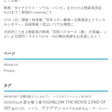
にて公開！
映画『ダイナマイト・ソウル・バンビ』まさかの上映延長決定、
9/23まで！新宿K’s cinemaにて
7/10（日）開催！桂米紫『茨木コテン劇場～古典落語とクラシカ
ルシネマ～』合縁奇縁！恋はいつでも偶然に
大好評につき上映延長の映画『宮田バスターズ（株）-大長編-』い
よいよ大団円！ラスト12/14・16の舞台挨拶をお見逃しなく！
ページ
About Us
Privacy
タグ
ANEMONE／交響詩篇エウレカセブン ハイエボリューション
BLEACH
HiGH&LOW THE MOVIE 2 END OF
GODZILLA 星を喰う者
SKY
アクアマン
あのコの、トリコ。
カメラを止めるな！
ザ・マミー