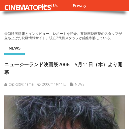
CINEMATOPICS
ホーム
About Us
Privacy
最新映画情報とインタビュー、レポートを紹介。某映画映画祭のスタッフが
立ち上げた映画情報サイト。現在2代目スタッフが編集制作している。
NEWS
ニュージーランド映画祭2006 5月11日（木）より開
幕
topics@cinema
2006年4月11日
NEWS