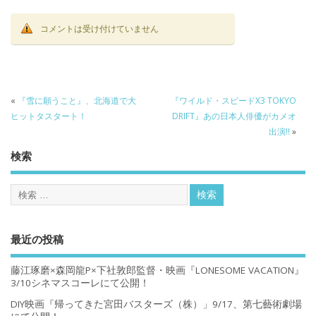
コメントは受け付けていません
«
『雪に願うこと』、北海道で大
『ワイルド・スピードX3 TOKYO
ヒットタスタート！
DRIFT』あの日本人俳優がカメオ
出演!!
»
検索
最近の投稿
藤江琢磨×森岡龍P×下社敦郎監督・映画『LONESOME VACATION』
3/10シネマスコーレにて公開！
DIY映画『帰ってきた宮田バスターズ（株）」9/17、第七藝術劇場