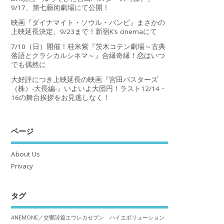
9/17、第七藝術劇場にて公開！
映画『ダイナマイト・ソウル・バンビ』まさかの
上映延長決定、9/23まで！新宿K’s cinemaにて
7/10（日）開催！桂米紫『茨木コテン劇場～古典
落語とクラシカルシネマ～』合縁奇縁！恋はいつ
でも偶然に
大好評につき上映延長の映画『宮田バスターズ
（株）-大長編-』いよいよ大団円！ラスト12/14・
16の舞台挨拶をお見逃しなく！
ページ
About Us
Privacy
タグ
ANEMONE／交響詩篇エウレカセブン ハイエボリューション