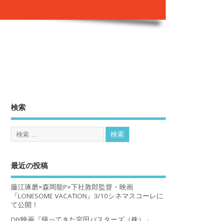
。
検索
最近の投稿
藤江琢磨×森岡龍P×下社敦郎監督・映画
『LONESOME VACATION』3/10シネマスコーレに
て公開！
DIY映画『帰ってきた宮田バスターズ（株）」