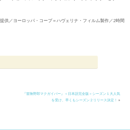
プ提供／ヨーロッパ・コープ＝ハヴェリナ・フィルム製作／2時間
『冒険野郎マクガイバー』＜日本語完全版＞シーズン１大人気
を受け、早くもシーズン２リリース決定！
»