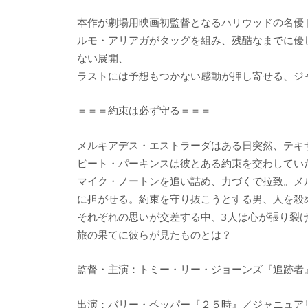
本作が劇場用映画初監督となるハリウッドの名優
ルモ・アリアガがタッグを組み、残酷なまでに優
ない展開、
ラストには予想もつかない感動が押し寄せる、ジ
＝＝＝約束は必ず守る＝＝＝
メルキアデス・エストラーダはある日突然、テキ
ピート・パーキンスは彼とある約束を交わしてい
マイク・ノートンを追い詰め、力づくで拉致。メ
に担がせる。約束を守り抜こうとする男、人を殺
それぞれの思いが交差する中、3人は心が張り裂
旅の果てに彼らが見たものとは？
監督・主演：トミー・リー・ジョーンズ『追跡者
出演：バリー・ペッパー『２５時』／ジャニュア