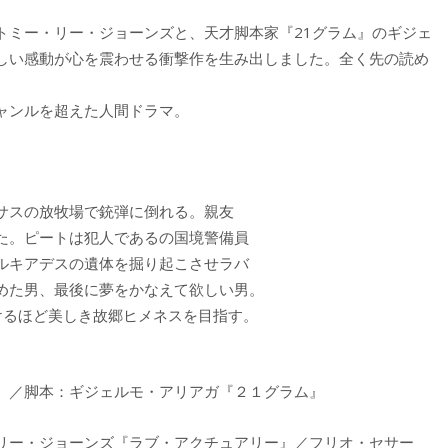
トミー・リー・ジョーンズと、天才脚本家『21グラム』のギジェ
しい感動が心を震わせる衝撃作を生み出しました。全く先の読め
ャンルを超えた人間ドラマ。
サスの放牧場で銃弾に倒れる。親友
た。ピートは犯人であるの国境警備員
ルキアデスの遺体を掘り起こさせラバ
めた男、最後に夢をかなえて欲しい男。
けるほど美しき故郷ヒメネスを目指す。
』／脚本：ギジェルモ・アリアガ『２１グラム』
リー・ジョーンズ『ラブ・アクチュアリー』／フリオ・セサー