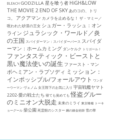
HiGH&LOW
GODZILLA 星を喰う者
BLEACH
THE MOVIE 2 END OF SKY
あのコの、トリ
アクアマン
コ。
カメラを止めるな！
ザ・マミー／
シュガー・ラッシュ：オン
呪われた砂漠の王女
ジュラシック・ワールド／炎
ライン
の王国
スパイダ
スパイダーマン：スパイダーバース
ーマン：ホームカミング
ダンケルク
トリガール！
ファンタスティック・ビーストと
黒い魔法使いの誕生
ファースト・マン
ミッション：
ボヘミアン・ラプソディ
インポッシブル/フォールアウト
ワンダ
宇宙戦艦ヤマト
ーウーマン
ヴェノム
女王陛下のお気に入り
怪盗グルー
2202-愛の戦士たち
寝ても覚めても
のミニオン大脱走
未来のミライ
東京喰種 トーキ
柴公園
死霊館のシスター
雪の華
ョーグール
鋼の錬金術師