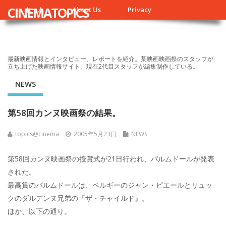
CINEMATOPICS
ホーム
About Us
Privacy
最新映画情報とインタビュー、レポートを紹介。某映画映画祭のスタッフが
立ち上げた映画情報サイト。現在2代目スタッフが編集制作している。
NEWS
第58回カンヌ映画祭の結果。
topics@cinema
2005年5月23日
NEWS
第58回カンヌ映画祭の授賞式が21日行われ、パルムドールが発表
された。
最高賞のパルムドールは、ベルギーのジャン・ピエールとリュッ
クのダルデンヌ兄弟の『ザ・チャイルド』。
ほか、以下の通り。