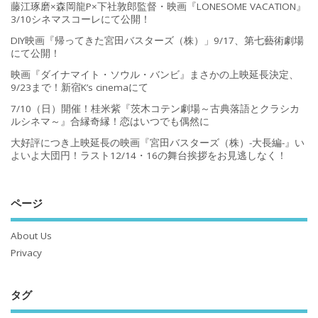
藤江琢磨×森岡龍P×下社敦郎監督・映画『LONESOME VACATION』
3/10シネマスコーレにて公開！
DIY映画『帰ってきた宮田バスターズ（株）」9/17、第七藝術劇場
にて公開！
映画『ダイナマイト・ソウル・バンビ』まさかの上映延長決定、
9/23まで！新宿K’s cinemaにて
7/10（日）開催！桂米紫『茨木コテン劇場～古典落語とクラシカ
ルシネマ～』合縁奇縁！恋はいつでも偶然に
大好評につき上映延長の映画『宮田バスターズ（株）-大長編-』い
よいよ大団円！ラスト12/14・16の舞台挨拶をお見逃しなく！
ページ
About Us
Privacy
タグ