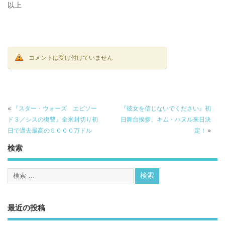
以上
コメントは受け付けていません
«
『スター・ウォーズ エピソー
『彼女を信じないでください』初
ド３／シスの復讐』全米封切り初
日舞台挨拶、キム・ハヌル来日決
日で過去最高の５０００万ドル
定！
»
検索
最近の投稿