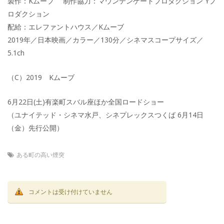
製作：Kムーブ 制作協力：マウンテンゲートプロダクション Yプ
ロダクション
配給：エレファントハウス／Kムーブ
2019年／日本映画／カラー／130分／シネマスコープサイズ／
5.1ch
（C）2019 Kムーブ
6月22日(土)有楽町スバル座ほか全国ロードショー
（ユナイテッド・シネマ水戸、シネプレックスつくば 6月14日
（金）先行公開）
ある町の高い煙突
コメントは受け付けていません