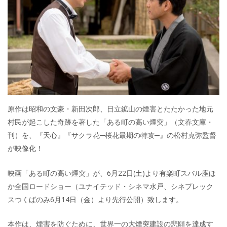
原作は昭和の文豪・新田次郎、日立鉱山の煙害とたたかった地元
村民が起こした奇跡を著した「ある町の高い煙突」（文春文庫・
刊）を、『天心』『サクラ花─桜花最期の特攻─』の松村克弥監督
が映像化！
映画「ある町の高い煙突」が、6月22日(土)より有楽町スバル座ほ
か全国ロードショー（ユナイテッド・シネマ水戸、シネプレック
スつくばのみ6月14日（金）より先行公開）致します。
本作は、煙害を防ぐために、世界一の大煙突建設の悲願を達成す