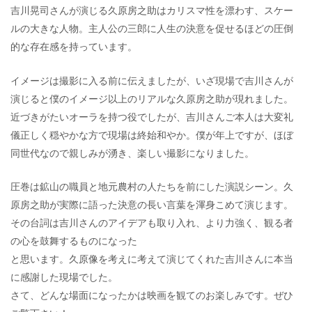
吉川晃司さんが演じる久原房之助はカリスマ性を漂わす、スケー
ルの大きな人物。主人公の三郎に人生の決意を促せるほどの圧倒
的な存在感を持っています。
イメージは撮影に入る前に伝えましたが、いざ現場で吉川さんが
演じると僕のイメージ以上のリアルな久原房之助が現れました。
近づきがたいオーラを持つ役でしたが、吉川さんご本人は大変礼
儀正しく穏やかな方で現場は終始和やか。僕が年上ですが、ほぼ
同世代なので親しみが湧き、楽しい撮影になりました。
圧巻は鉱山の職員と地元農村の人たちを前にした演説シーン。久
原房之助が実際に語った決意の長い言葉を渾身こめて演じます。
その台詞は吉川さんのアイデアも取り入れ、より力強く、観る者
の心を鼓舞するものになった
と思います。久原像を考えに考えて演じてくれた吉川さんに本当
に感謝した現場でした。
さて、どんな場面になったかは映画を観てのお楽しみです。ぜひ