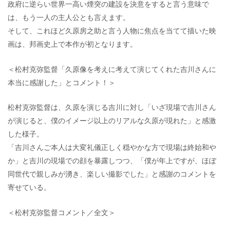
政府に逆らい世界一高い煙突の建設を決意をすると言う意味で
は、もう一人の主人公とも言えます。
そして、これほど久原房之助と言う人物に焦点を当てて描いた映
画は、邦画史上で本作が初となります。
＜松村克弥監督「久原像を考えに考えて演じてくれた吉川さんに
本当に感謝した」とコメント！＞
松村克弥監督は、久原を演じる吉川に対し「いざ現場で吉川さん
が演じると、僕のイメージ以上のリアルな久原が現れた」と感激
した様子。
「吉川さんご本人は大変礼儀正しく穏やかな方で現場は終始和や
か」と吉川の現場での顔を暴露しつつ、「僕が年上ですが、ほぼ
同世代で親しみが湧き、楽しい撮影でした」と感謝のコメントを
寄せている。
＜松村克弥監督コメント／全文＞