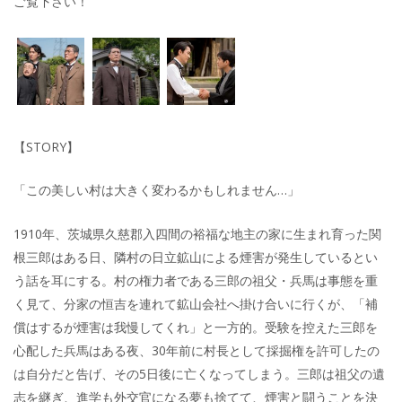
ご覧下さい！
【STORY】
「この美しい村は大きく変わるかもしれません…」
1910年、茨城県久慈郡入四間の裕福な地主の家に生まれ育った関
根三郎はある日、隣村の日立鉱山による煙害が発生しているとい
う話を耳にする。村の権力者である三郎の祖父・兵馬は事態を重
く見て、分家の恒吉を連れて鉱山会社へ掛け合いに行くが、「補
償はするが煙害は我慢してくれ」と一方的。受験を控えた三郎を
心配した兵馬はある夜、30年前に村長として採掘権を許可したの
は自分だと告げ、その5日後に亡くなってしまう。三郎は祖父の遺
志を継ぎ、進学も外交官になる夢も捨てて、煙害と闘うことを決