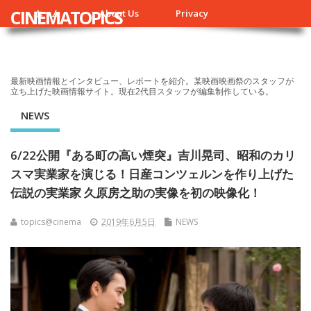
CINEMATOPICS
ホーム
About Us
Privacy
最新映画情報とインタビュー、レポートを紹介。某映画映画祭のスタッフが
立ち上げた映画情報サイト。現在2代目スタッフが編集制作している。
NEWS
6/22公開『ある町の高い煙突』吉川晃司、昭和のカリ
スマ実業家を演じる！日産コンツェルンを作り上げた
伝説の実業家 久原房之助の実像を初の映像化！
topics@cinema
2019年6月5日
NEWS