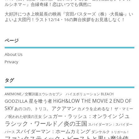
ルシネマ～』合縁奇縁！恋はいつでも偶然に
大好評につき上映延長の映画『宮田バスターズ（株）-大長編-』い
よいよ大団円！ラスト12/14・16の舞台挨拶をお見逃しなく！
ページ
About Us
Privacy
タグ
ANEMONE／交響詩篇エウレカセブン ハイエボリューション
BLEACH
HiGH&LOW THE MOVIE 2 END OF
GODZILLA 星を喰う者
SKY
アクアマン
あのコの、トリコ。
カメラを止めるな！
ザ・マミー
ジュ
シュガー・ラッシュ：オンライン
／呪われた砂漠の王女
ラシック・ワールド／炎の王国
スパイダーマン：スパイダー
スパイダーマン：ホームカミング
ダンケルク
バース
トリガール！
ファンタスティック・ビーストと黒い魔法使