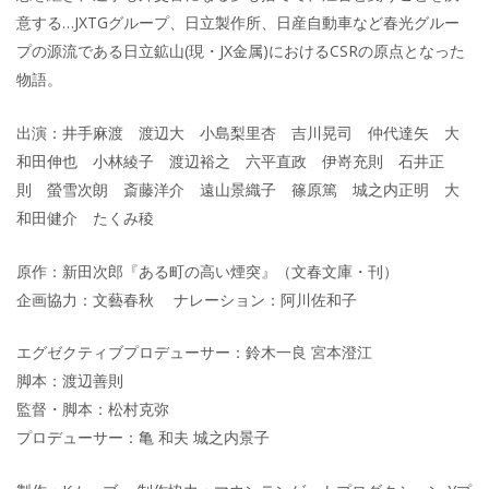
意する…JXTGグループ、日立製作所、日産自動車など春光グルー
プの源流である日立鉱山(現・JX金属)におけるCSRの原点となった
物語。
出演：井手麻渡 渡辺大 小島梨里杏 吉川晃司 仲代達矢 大
和田伸也 小林綾子 渡辺裕之 六平直政 伊嵜充則 石井正
則 螢雪次朗 斎藤洋介 遠山景織子 篠原篤 城之内正明 大
和田健介 たくみ稜
原作：新田次郎『ある町の高い煙突』（文春文庫・刊）
企画協力：文藝春秋 ナレーション：阿川佐和子
エグゼクティブプロデューサー：鈴木一良 宮本澄江
脚本：渡辺善則
監督・脚本：松村克弥
プロデューサー：亀 和夫 城之内景子