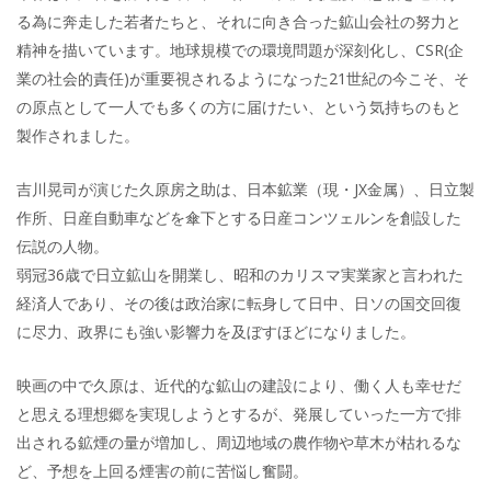
る為に奔走した若者たちと、それに向き合った鉱山会社の努力と
精神を描いています。地球規模での環境問題が深刻化し、CSR(企
業の社会的責任)が重要視されるようになった21世紀の今こそ、そ
の原点として一人でも多くの方に届けたい、という気持ちのもと
製作されました。
吉川晃司が演じた久原房之助は、日本鉱業（現・JX金属）、日立製
作所、日産自動車などを傘下とする日産コンツェルンを創設した
伝説の人物。
弱冠36歳で日立鉱山を開業し、昭和のカリスマ実業家と言われた
経済人であり、その後は政治家に転身して日中、日ソの国交回復
に尽力、政界にも強い影響力を及ぼすほどになりました。
映画の中で久原は、近代的な鉱山の建設により、働く人も幸せだ
と思える理想郷を実現しようとするが、発展していった一方で排
出される鉱煙の量が増加し、周辺地域の農作物や草木が枯れるな
ど、予想を上回る煙害の前に苦悩し奮闘。