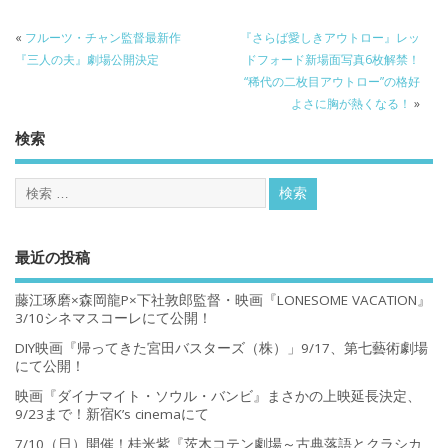
«
フルーツ・チャン監督最新作
『さらば愛しきアウトロー』レッ
『三人の夫』劇場公開決定
ドフォード新場面写真6枚解禁！
“稀代の二枚目アウトロー”の格好
よさに胸が熱くなる！
»
検索
最近の投稿
藤江琢磨×森岡龍P×下社敦郎監督・映画『LONESOME VACATION』
3/10シネマスコーレにて公開！
DIY映画『帰ってきた宮田バスターズ（株）」9/17、第七藝術劇場
にて公開！
映画『ダイナマイト・ソウル・バンビ』まさかの上映延長決定、
9/23まで！新宿K’s cinemaにて
7/10（日）開催！桂米紫『茨木コテン劇場～古典落語とクラシカ