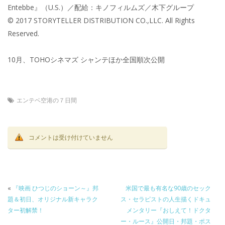
Entebbe』（U.S.）／配給：キノフィルムズ／木下グループ
© 2017 STORYTELLER DISTRIBUTION CO.,LLC. All Rights
Reserved.
10月、TOHOシネマズ シャンテほか全国順次公開
エンテベ空港の７日間
コメントは受け付けていません
«
『映画 ひつじのショーン～』邦
米国で最も有名な90歳のセック
題＆初日、オリジナル新キャラク
ス・セラピストの人生描くドキュ
ター初解禁！
メンタリー『おしえて！ドクタ
ー・ルース』公開日・邦題・ポス