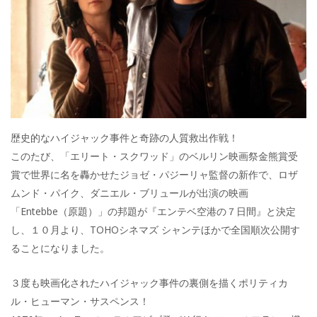
歴史的なハイジャック事件と奇跡の人質救出作戦！
このたび、「エリート・スクワッド」のベルリン映画祭金熊賞受
賞で世界に名を轟かせたジョゼ・パジーリャ監督の新作で、ロザ
ムンド・パイク、ダニエル・ブリュールが出演の映画
「Entebbe（原題）」の邦題が『エンテベ空港の７日間』と決定
し、１０月より、TOHOシネマズ シャンテほかで全国順次公開す
ることになりました。
３度も映画化されたハイジャック事件の裏側を描くポリティカ
ル・ヒューマン・サスペンス！