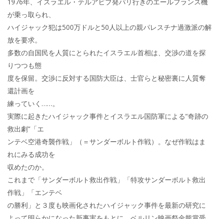
1976年、イスラエル・テルアビブ発パリ行きのエールフランス機
が乗っ取られ、
ハイジャック犯は500万ドルと50人以上の親パレスチナ過激派の解
放を要求。
多数の自国民を人質にとられたイスラエル首相は、交渉の道を探
りつつも態
度を保留。交渉に反対する国防大臣は、士官らと秘密裏に人質奪
還計画を
練っていく……。
実際に起きたハイジャック事件とイスラエル国防軍による“奇跡の
救出劇”「エ
ンテベ空港奇襲作戦」（＝サンダーボルト作戦）。なぜ作戦はま
れにみる成功を
収めたのか。
これまで「サンダーボルト救出作戦」「特攻サンダーボルト救出
作戦」「エンテベ
の勝利」と３度も映画化されたハイジャック事件を最新の研究に
よって明らかになった新事実をもとに、ベルリン映画祭金熊賞受