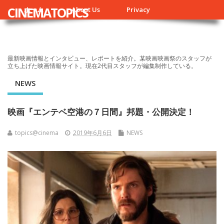
CINEMATOPICS
ホーム
About Us
Privacy
最新映画情報とインタビュー、レポートを紹介。某映画映画祭のスタッフが
立ち上げた映画情報サイト。現在2代目スタッフが編集制作している。
NEWS
映画『エンテベ空港の７日間』邦題・公開決定！
topics@cinema
2019年6月6日
NEWS