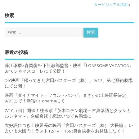
タービジュアル決定
»
検索
最近の投稿
藤江琢磨×森岡龍P×下社敦郎監督・映画『LONESOME VACATION』
3/10シネマスコーレにて公開！
DIY映画『帰ってきた宮田バスターズ（株）」9/17、第七藝術劇場
にて公開！
映画『ダイナマイト・ソウル・バンビ』まさかの上映延長決定、
9/23まで！新宿K’s cinemaにて
7/10（日）開催！桂米紫『茨木コテン劇場～古典落語とクラシカ
ルシネマ～』合縁奇縁！恋はいつでも偶然に
大好評につき上映延長の映画『宮田バスターズ（株）-大長編-』い
よいよ大団円！ラスト12/14・16の舞台挨拶をお見逃しなく！