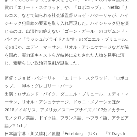
賞の「エリート・スクワッド」や、「ロボコップ」、Netflix「ナ
ルコス」などで知られる社会派監督ジョゼ・パジーリャが、ハイ
ジャック犯目線の要素を取り入れ再現した。ハイジャック犯を演
じるのは、出演作の絶えない「ゴーン・ガール」のロザムンド・
パイクと「ラッシュ/プライドと友情」のダニエル・ブリュール。
そのほか、エディ・マーサン、リオル・アシュケナージなどが脇
を固め、実力派キャストらが岐路に立たされた人物を見事に演
じ、素晴らしい政治群像劇が誕生した。
監督：ジョゼ・パジーリャ 「エリート・スクワッド」「ロボコ
ップ」 脚本：グレゴリー・バーク
出演：ロザムンド・パイク、ダニエル・ブリュール、エディ・マ
ーサン、リオル・アシュケナージ、ドゥニ・メノーシェほか
2018／イギリス、アメリカ／スコープサイズ／107分／カラー、
モノクロ／英語、ドイツ語、フランス語、ヘブライ語、アラビア
語／5.1ch／
日本語字幕：川又勝利／原題『Entebbe』（UK） 『7 Days In