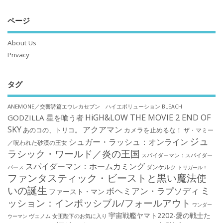
ページ
About Us
Privacy
タグ
ANEMONE／交響詩篇エウレカセブン ハイエボリューション
BLEACH
HiGH&LOW THE MOVIE 2 END OF
GODZILLA 星を喰う者
SKY
アクアマン
あのコの、トリコ。
カメラを止めるな！
ザ・マミー
ジュ
シュガー・ラッシュ：オンライン
／呪われた砂漠の王女
ラシック・ワールド／炎の王国
スパイダーマン：スパイダー
スパイダーマン：ホームカミング
ダンケルク
バース
トリガール！
ファンタスティック・ビーストと黒い魔法使
いの誕生
ミ
ボヘミアン・ラプソディ
ファースト・マン
ッション：インポッシブル/フォールアウト
ワンダー
宇宙戦艦ヤマト2202-愛の戦士た
ウーマン
ヴェノム
女王陛下のお気に入り