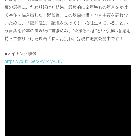
葉の選択にこだわり続けた結果、最終的に２年半もの年月をかけ
て本作を描き出した中野監督。この映画の描くべき本質を忘れな
いために、「認知症は、記憶を失っても、心は生きている」とい
う言葉を台本の裏表紙に書き込み、“今撮るべき“という強い意思を
持って作り上げた映画『長いお別れ』は現在絶賛公開中です！
■メイキング映像
https://youtu.be/XPV_x_yP5BU