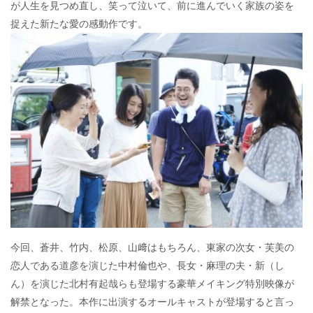
が人生を見つめ直し、笑って泣いて、前に進んでいく家族の姿を
捉えた新たな愛の感動作です。
今回、蒼井、竹内、松原、山﨑はもちろん、東家の次女・芙美の
恋人である道彦を演じた中村倫也や、長女・麻理の夫・新（し
ん）を演じた北村有起哉らも登場する豪華メイキング特別映像が
解禁となった。本作に出演するオールキャストが登場すると言っ