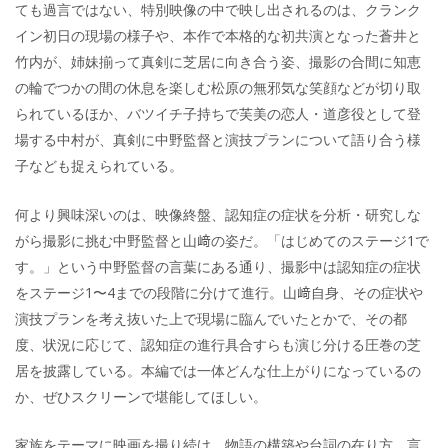
ても過言ではない、特別映像の中で映し出されるのは、クランク
イン初日の現場の様子や、本作で本格的な初共演となった蒼井と
竹内が、姉妹揃って真剣に芝居に向き合う姿、撮影の合間に知恵
の輪でつかの間の休息を楽しむ松原の無邪気な笑顔などが切り取
られているほか、バツイチ子持ちで芙美の恋人・道彦役として登
場する中村が、真剣に中野監督と演技プランについて語り合う様
子なども捉えられている。
何より興味深いのは、映像終盤、認知症の症状を分析・研究しな
がら撮影に挑む中野監督と山﨑の姿だ。「はじめてのステージ1で
す。」という中野監督の言葉にある通り、撮影中は認知症の症状
をステージ1〜4までの段階に分けて進行。山﨑自身、その症状や
演技プランを考え抜いた上で現場に臨んでいたとかで、その都
度、状況に応じて、認知症の進行具合すらも演じ分ける圧巻の芝
居を披露している。本編では一体どんな仕上がりになっているの
か、ぜひスクリーンで堪能してほしい。
家族をテーマに映画を撮り続け、物語の構築や台詞の在り方、言