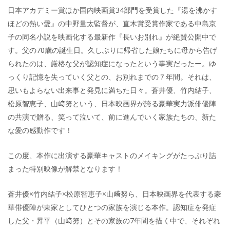
日本アカデミー賞ほか国内映画賞34部門を受賞した『湯を沸かす
ほどの熱い愛』の中野量太監督が、直木賞受賞作家である中島京
子の同名小説を映画化する最新作『長いお別れ』が絶賛公開中で
す。父の70歳の誕生日。久しぶりに帰省した娘たちに母から告げ
られたのは、厳格な父が認知症になったという事実だったー。ゆ
っくり記憶を失っていく父との、お別れまでの７年間。それは、
思いもよらない出来事と発見に満ちた日々。蒼井優、竹内結子、
松原智恵子、山﨑努という、日本映画界が誇る豪華実力派俳優陣
の共演で贈る、笑って泣いて、前に進んでいく家族たちの、新た
な愛の感動作です！
この度、本作に出演する豪華キャストのメイキングがたっぷり詰
まった特別映像が解禁となります！
蒼井優×竹内結子×松原智恵子×山﨑努ら、日本映画界を代表する豪
華俳優陣が東家としてひとつの家族を演じる本作。認知症を発症
した父・昇平（山﨑努）とその家族の7年間を描く中で、それぞれ