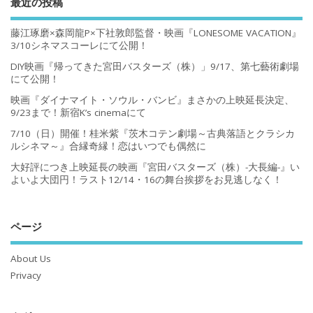
最近の投稿
藤江琢磨×森岡龍P×下社敦郎監督・映画『LONESOME VACATION』
3/10シネマスコーレにて公開！
DIY映画『帰ってきた宮田バスターズ（株）」9/17、第七藝術劇場
にて公開！
映画『ダイナマイト・ソウル・バンビ』まさかの上映延長決定、
9/23まで！新宿K’s cinemaにて
7/10（日）開催！桂米紫『茨木コテン劇場～古典落語とクラシカ
ルシネマ～』合縁奇縁！恋はいつでも偶然に
大好評につき上映延長の映画『宮田バスターズ（株）-大長編-』い
よいよ大団円！ラスト12/14・16の舞台挨拶をお見逃しなく！
ページ
About Us
Privacy