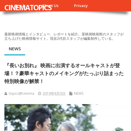
CINEMATOPICS
ホーム
About Us
Privacy
最新映画情報とインタビュー、レポートを紹介。某映画映画祭のスタッフが
立ち上げた映画情報サイト。現在2代目スタッフが編集制作している。
NEWS
『長いお別れ』 映画に出演するオールキャストが登
場！？豪華キャストのメイキングがたっぷり詰まった
特別映像が解禁！
topics@cinema
2019年6月3日
NEWS