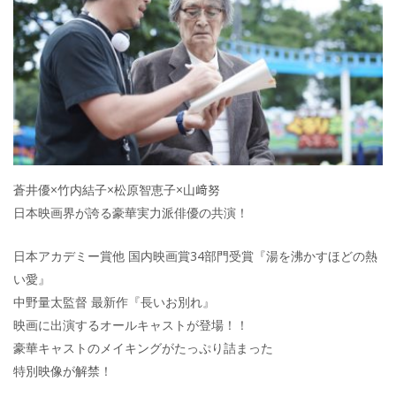
蒼井優×竹内結子×松原智恵子×山﨑努
日本映画界が誇る豪華実力派俳優の共演！
日本アカデミー賞他 国内映画賞34部門受賞『湯を沸かすほどの熱
い愛』
中野量太監督 最新作『長いお別れ』
映画に出演するオールキャストが登場！！
豪華キャストのメイキングがたっぷり詰まった
特別映像が解禁！