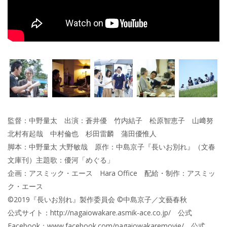
監督：中野量太 出演：蒼井優 竹内結子 松原智恵子 山﨑努
北村有起哉 中村倫也 杉田雷麟 蒲田優惟人
脚本：中野量太 大野敏哉 原作：中島京子『長いお別れ』（文春
文庫刊）主題歌：優河「めぐる」
企画：アスミック・エース Hara Office 配給・制作：アスミッ
ク・エース
©2019『長いお別れ』製作委員会 ©中島京子／文藝春秋
公式サイト：http://nagaiowakare.asmik-ace.co.jp/ 公式
Facebook：www.facebook.com/nagaiowakaremovie/ 公式