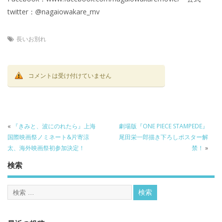
twitter：@nagaiowakare_mv
長いお別れ
コメントは受け付けていません
«
『きみと、波にのれたら』上海
劇場版『ONE PIECE STAMPEDE』
国際映画祭ノミネート&片寄涼
尾田栄一郎描き下ろしポスター解
太、海外映画祭初参加決定！
禁！
»
検索