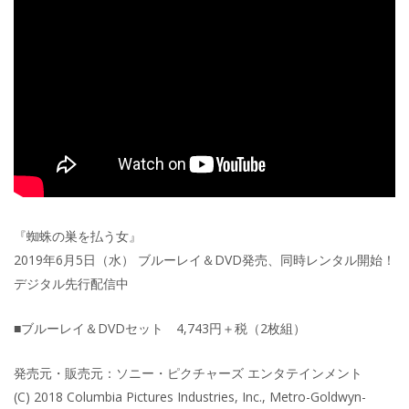
『蜘蛛の巣を払う女』
2019年6月5日（水） ブルーレイ＆DVD発売、同時レンタル開始！
デジタル先行配信中
■ブルーレイ＆DVDセット 4,743円＋税（2枚組）
発売元・販売元：ソニー・ピクチャーズ エンタテインメント
(C) 2018 Columbia Pictures Industries, Inc., Metro-Goldwyn-