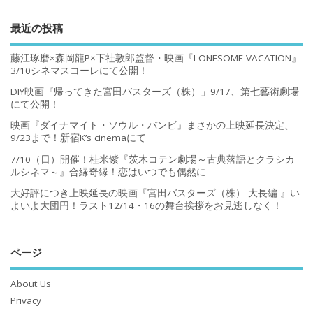
最近の投稿
藤江琢磨×森岡龍P×下社敦郎監督・映画『LONESOME VACATION』
3/10シネマスコーレにて公開！
DIY映画『帰ってきた宮田バスターズ（株）」9/17、第七藝術劇場
にて公開！
映画『ダイナマイト・ソウル・バンビ』まさかの上映延長決定、
9/23まで！新宿K’s cinemaにて
7/10（日）開催！桂米紫『茨木コテン劇場～古典落語とクラシカ
ルシネマ～』合縁奇縁！恋はいつでも偶然に
大好評につき上映延長の映画『宮田バスターズ（株）-大長編-』い
よいよ大団円！ラスト12/14・16の舞台挨拶をお見逃しなく！
ページ
About Us
Privacy