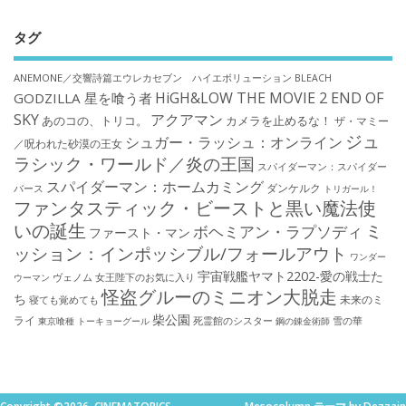
タグ
ANEMONE／交響詩篇エウレカセブン ハイエボリューション
BLEACH
HiGH&LOW THE MOVIE 2 END OF
GODZILLA 星を喰う者
SKY
アクアマン
あのコの、トリコ。
カメラを止めるな！
ザ・マミー
ジュ
シュガー・ラッシュ：オンライン
／呪われた砂漠の王女
ラシック・ワールド／炎の王国
スパイダーマン：スパイダー
スパイダーマン：ホームカミング
ダンケルク
バース
トリガール！
ファンタスティック・ビーストと黒い魔法使
いの誕生
ミ
ボヘミアン・ラプソディ
ファースト・マン
ッション：インポッシブル/フォールアウト
ワンダー
宇宙戦艦ヤマト2202-愛の戦士た
ウーマン
ヴェノム
女王陛下のお気に入り
怪盗グルーのミニオン大脱走
ち
未来のミ
寝ても覚めても
柴公園
ライ
死霊館のシスター
雪の華
東京喰種 トーキョーグール
鋼の錬金術師