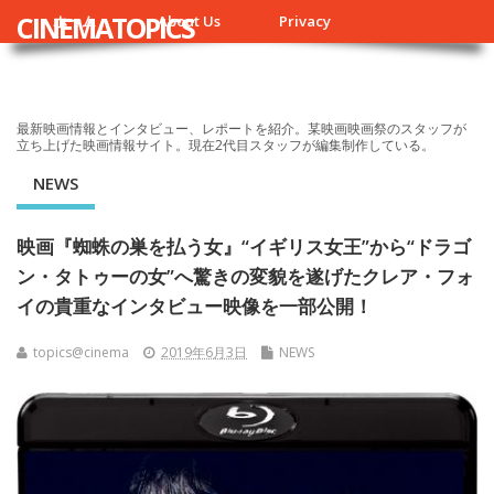
CINEMATOPICS
ホーム
About Us
Privacy
最新映画情報とインタビュー、レポートを紹介。某映画映画祭のスタッフが
立ち上げた映画情報サイト。現在2代目スタッフが編集制作している。
NEWS
映画『蜘蛛の巣を払う女』“イギリス女王”から“ドラゴ
ン・タトゥーの女”へ驚きの変貌を遂げたクレア・フォ
イの貴重なインタビュー映像を一部公開！
topics@cinema
2019年6月3日
NEWS