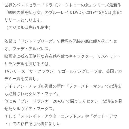
世界的ベストセラー『ドラゴン・タトゥーの女』シリーズ最新作
『蜘蛛の巣を払う女』のブルーレイ＆DVDが2019年6月5日(水)に
リリースとなります。
（デジタルは先行配信中）
監督は『ドント・ブリーズ』で世界を恐怖の底に叩き落した鬼
才、フェデ・アルバレス。
映画史に残る圧倒的な存在感を放つキャラクター、リスベット・
サランデルを演じるのは、
TVシリーズ「ザ・クラウン」でゴールデングローブ賞、英国アカ
デミー賞を受賞し、
デイミアン・チャゼル監督の新作『ファースト・マン』での演技
も絶賛されたクレア・フォイ。
他にも『ブレードランナー2049』で悩ましくセクシーな演技を見
せたシルヴィア・フークス。
そして『ストレイト・アウタ・コンプトン』や『ゲット・アウ
ト』での存在感も記憶に新しい