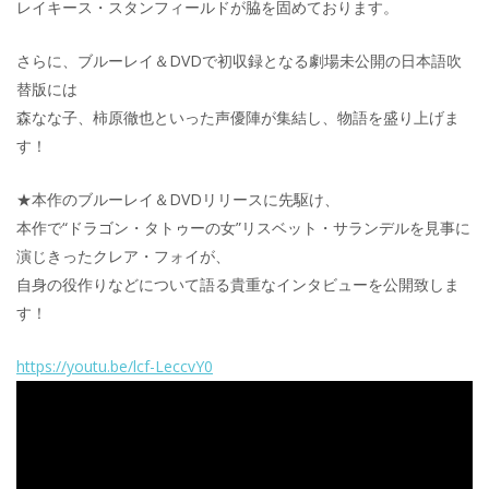
レイキース・スタンフィールドが脇を固めております。
さらに、ブルーレイ＆DVDで初収録となる劇場未公開の日本語吹
替版には
森なな子、柿原徹也といった声優陣が集結し、物語を盛り上げま
す！
★本作のブルーレイ＆DVDリリースに先駆け、
本作で“ドラゴン・タトゥーの女”リスベット・サランデルを見事に
演じきったクレア・フォイが、
自身の役作りなどについて語る貴重なインタビューを公開致しま
す！
https://youtu.be/lcf-LeccvY0