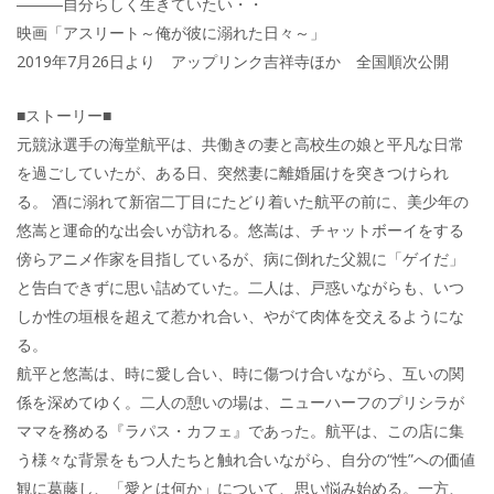
―――自分らしく生きていたい・・
映画「アスリート～俺が彼に溺れた日々～」
2019年7月26日より アップリンク吉祥寺ほか 全国順次公開
■ストーリー■
元競泳選手の海堂航平は、共働きの妻と高校生の娘と平凡な日常
を過ごしていたが、ある日、突然妻に離婚届けを突きつけられ
る。 酒に溺れて新宿二丁目にたどり着いた航平の前に、美少年の
悠嵩と運命的な出会いが訪れる。悠嵩は、チャットボーイをする
傍らアニメ作家を目指しているが、病に倒れた父親に「ゲイだ」
と告白できずに思い詰めていた。二人は、戸惑いながらも、いつ
しか性の垣根を超えて惹かれ合い、やがて肉体を交えるようにな
る。
航平と悠嵩は、時に愛し合い、時に傷つけ合いながら、互いの関
係を深めてゆく。二人の憩いの場は、ニューハーフのプリシラが
ママを務める『ラパス・カフェ』であった。航平は、この店に集
う様々な背景をもつ人たちと触れ合いながら、自分の“性”への価値
観に葛藤し、「愛とは何か」について、思い悩み始める。一方、