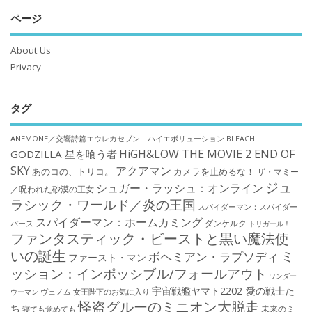
ページ
About Us
Privacy
タグ
ANEMONE／交響詩篇エウレカセブン ハイエボリューション
BLEACH
HiGH&LOW THE MOVIE 2 END OF
GODZILLA 星を喰う者
SKY
アクアマン
あのコの、トリコ。
カメラを止めるな！
ザ・マミー
ジュ
シュガー・ラッシュ：オンライン
／呪われた砂漠の王女
ラシック・ワールド／炎の王国
スパイダーマン：スパイダー
スパイダーマン：ホームカミング
ダンケルク
バース
トリガール！
ファンタスティック・ビーストと黒い魔法使
いの誕生
ミ
ボヘミアン・ラプソディ
ファースト・マン
ッション：インポッシブル/フォールアウト
ワンダー
宇宙戦艦ヤマト2202-愛の戦士た
ウーマン
ヴェノム
女王陛下のお気に入り
怪盗グルーのミニオン大脱走
ち
未来のミ
寝ても覚めても