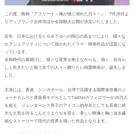
この度、映画『アスリート～俺が彼に溺れた日々～』、7月26日よ
りアップリンク吉祥寺ほか全国順次公開が決定いたしました。
近年、日本におけるＬＧＢＴＱへの関心の高まりにより、様々な
セクシュアリティについて描かれたドラマ・映画作品が話題にな
っています。
令和時代の幕開けに、様々な背景を抱えながらも、強く、自分ら
しく生きたいと願う全ての人々へ贈りたい純愛映画が、誕生しま
した。
主演には、香港、シンガポール、台湾で活躍する国際派俳優のジ
ョーナカムラと原宿系モデルとしてTwitterのフォロワーが26万人
を超え、ジェンダーレス男子のアイコン的存在としても若者に絶
大な人気を誇るこんどうようぢを迎え、美しい映像と胸に迫る繊
細なストーリーで現代の世界を描いた作品となります。