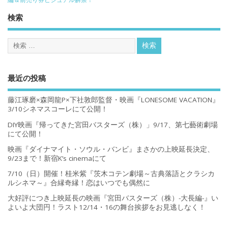
検索
最近の投稿
藤江琢磨×森岡龍P×下社敦郎監督・映画『LONESOME VACATION』
3/10シネマスコーレにて公開！
DIY映画『帰ってきた宮田バスターズ（株）」9/17、第七藝術劇場
にて公開！
映画『ダイナマイト・ソウル・バンビ』まさかの上映延長決定、
9/23まで！新宿K’s cinemaにて
7/10（日）開催！桂米紫『茨木コテン劇場～古典落語とクラシカ
ルシネマ～』合縁奇縁！恋はいつでも偶然に
大好評につき上映延長の映画『宮田バスターズ（株）-大長編-』い
よいよ大団円！ラスト12/14・16の舞台挨拶をお見逃しなく！