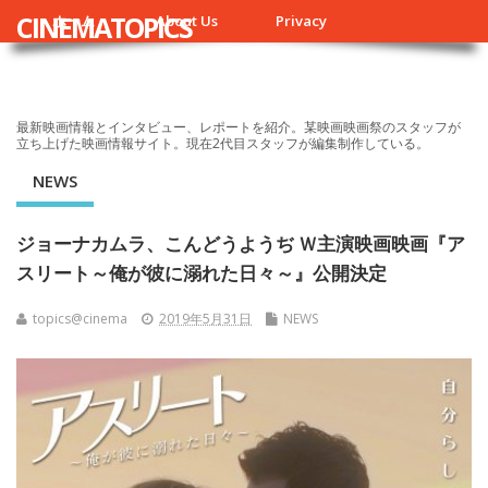
CINEMATOPICS
ホーム
About Us
Privacy
最新映画情報とインタビュー、レポートを紹介。某映画映画祭のスタッフが
立ち上げた映画情報サイト。現在2代目スタッフが編集制作している。
NEWS
ジョーナカムラ、こんどうようぢ Ｗ主演映画映画『ア
スリート～俺が彼に溺れた日々～』公開決定
topics@cinema
2019年5月31日
NEWS