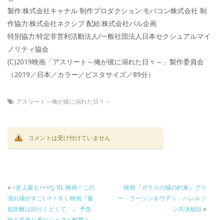
製作:株式会社キャナル 制作プロダクション:モバコン株式会社 制
作協力:株式会社ネクシブ 配給:株式会社パル企画
特別協力:特定非営利活動法人/一般社団法人日本セクシュアルマイ
ノリティ協会
(C)2019映画「アスリート～俺が彼に溺れた日々～」製作委員会
（2019／日本／カラー／ビスタサイズ／89分）
アスリート～俺が彼に溺れた日々～
コメントは受け付けていません
«
<史上最も×××な BL 映画！この
映画『ガラスの城の約束』ブリ
濡れ場がすごい‼ > ＢＬ映画『最
ー・ラーソン＆ウディ・ハレルソ
短距離は回りくどくて、』 予告
ン共演秘話
»
編＆前売り券ビジュアル解禁！