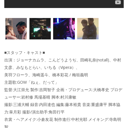
■スタッフ・キャスト■
出演：ジョーナカムラ、こんどうようぢ、田崎礼奈(notall)、中村
文彦、みなもとらい、いちる（Vipera）、
美羽フローラ、海崎遥⽃、橋本彩花 / 梅垣義明
主題歌:GOW「ねぇ、だって」
監督:大江崇允 製作:吉岡智子 企画・プロデュース:大橋孝史 プロデ
ューサー:岩村修 馬場基晴 脚本:村川康敏
撮影:三浦大輔 録音:内田達也 編集:藤本裕貴 音楽:重盛康平 脚本協
力:皐⽉彩 撮影/演出助手:角田行平
衣裳・ヘアメイク:小倉友花 制作進行:中村光耶 メイキング:寺島明
智