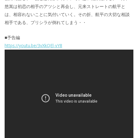
悠嵩は初恋の相手のアツシと再会し、元来ストレートの航平と
は、相容れないことに気付いていく。その折、航平の大切な相談
相手である、プリシラが倒れてしまう・・
■予告編
https://youtu.be/3vXkQEl-vY8