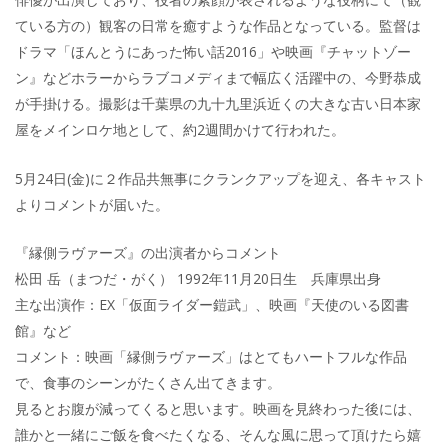
ている方の）観客の日常を癒すような作品となっている。監督は
ドラマ「ほんとうにあった怖い話2016」や映画『チャットゾー
ン』などホラーからラブコメディまで幅広く活躍中の、今野恭成
が手掛ける。撮影は千葉県の九十九里浜近くの大きな古い日本家
屋をメインロケ地として、約2週間かけて行われた。
5月24日(金)に２作品共無事にクランクアップを迎え、各キャスト
よりコメントが届いた。
『縁側ラヴァーズ』の出演者からコメント
松田 岳（まつだ・がく） 1992年11月20日生 兵庫県出身
主な出演作：EX「仮面ライダー鎧武」、映画『天使のいる図書
館』など
コメント：映画「縁側ラヴァーズ」はとてもハートフルな作品
で、食事のシーンがたくさん出てきます。
見るとお腹が減ってくると思います。映画を見終わった後には、
誰かと一緒にご飯を食べたくなる、そんな風に思って頂けたら嬉