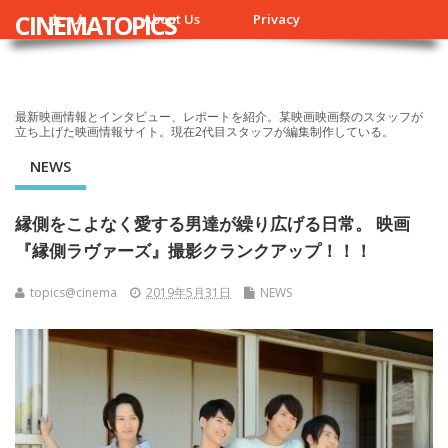
CINEMATOPICS
ホーム
About Us
Privacy
最新映画情報とインタビュー、レポートを紹介。某映画映画祭のスタッフが
立ち上げた映画情報サイト。現在2代目スタッフが編集制作している。
NEWS
縁側をこよなく愛する男達が繰り広げる日常。 映画
『縁側ラヴァーズ』撮影クランクアップ！！！
topics@cinema
2019年5月31日
NEWS