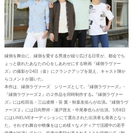
縁側を舞台に、縁側を愛する男達が繰り広げる日常が、都会でち
ょっと疲れたあなたの心をしあわせにする映画『縁側ラヴァー
ズ』の撮影が24日（金）にクランクアップを迎え、キャスト陣か
らコメントが届いた。
本作は、縁側ラヴァーズ シリーズとして､『縁側ラヴァーズ』･
『縁側ラヴァーズ２』の２作品を同時制作する｡『縁側ラヴァー
ズ』には松田岳・三山凌輝・笹 翼・秋葉友佑らが出演｡『縁側ラヴ
ァーズ２』には日向野祥・瀬戸啓太・中尾拳也らが出演。5月8日
にはLINELIVEオーディションにて選出された出演者も発表となっ
た。それぞれ舞台や映像をはじめ様々なメディアで活躍中の若手
俳優が出演しており、役者の素顔が表されるような役柄にて（観