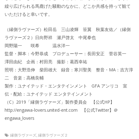
繰り広げられる馬鹿げた騒動のなかに、どこか共感を持って観て
いただけると幸いです。
（縁側ラヴァーズ）松田岳 三山凌輝 笹翼 秋葉友佑／（縁側
ラヴァーズ２）日向野祥 瀬戸啓太 中尾拳也
岡野陽一 咲希 温水洋一
監督・脚本：今野恭成 プロデューサー：長田安正 菅谷英一
澤田由紀 企画：村田亮 撮影：葛西幸祐
照明：大野浩伸 柴田雄大 録音：寒川聖美 整音・MA：吉方淳
二 音楽：高橋良輔
製作：ユナイテッド・エンタテインメント GFA アンリコ 宣
伝・配給：ユナイテッド エンタテインメント
（C）2019「縁側ラヴァーズ」製作委員会 【公式HP】
http://engawa-lovers.united-ent.com 【公式Twitter】＠
engawa_lovers
縁側ラヴァーズ
,
縁側ラヴァーズ２