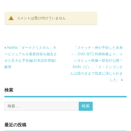
コメントは受け付けていません
«
Netflix「ダーククリスタル」キ
「スケッチ～神が予告した未来
ービジュアル＆最新技術を融合さ
～」DVD-SET2 特典映像より、イ
せた壮大な予告編(日本語吹替版)
ンタビュー映像一部先行公開！
解禁
RAIN（ピ）、「イ・ドンゴンさ
んは昔のままで気楽に演じられま
した」
»
検索
最近の投稿