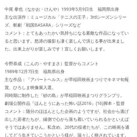
中尾 拳也（なかお・けんや）1993年5月9日生 福岡県出身
主な出演作：ミュージカル「テニスの王子」3rdシーズンシリー
ズ、斬劇「戦国BASARA」シリーズなど
コメント：とてもあったかい気持ちになる素敵な作品になってい
ると思います。怒涛の撮影も凄く楽しんで演じる事が出来まし
た。出来上がりが楽しみです！宜しくお願いします。
今野恭成（こんの・やすまさ）監督からコメント
1989年12月7日生 福島県出身
主な作品：『アパートヘルス』が早稲田映画まつりでキネマ旬報
賞、ひろしま映像展入選。
同時期に制作した『砂の島』が早稲田映画まつりグランプリ。
劇場公開作品『ほんとうにあった怖い話2016』(16)脚本・監督
コメント：随分のほほんとした企画のようですが、社会から逃げ
出した若者たちが、縁側で心から落ち着いていられるかといえば
そうではありません。私含め、20代の役者たちが、この映画を通
してどう生きていこうかという様が、瑞々しく映されています。