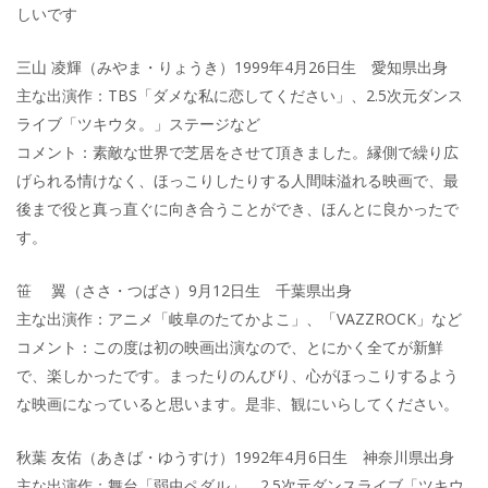
しいです
三山 凌輝（みやま・りょうき）1999年4月26日生 愛知県出身
主な出演作：TBS「ダメな私に恋してください」、2.5次元ダンス
ライブ「ツキウタ。」ステージなど
コメント：素敵な世界で芝居をさせて頂きました。縁側で繰り広
げられる情けなく、ほっこりしたりする人間味溢れる映画で、最
後まで役と真っ直ぐに向き合うことができ、ほんとに良かったで
す。
笹 翼（ささ・つばさ）9月12日生 千葉県出身
主な出演作：アニメ「岐阜のたてかよこ」、「VAZZROCK」など
コメント：この度は初の映画出演なので、とにかく全てが新鮮
で、楽しかったです。まったりのんびり、心がほっこりするよう
な映画になっていると思います。是非、観にいらしてください。
秋葉 友佑（あきば・ゆうすけ）1992年4月6日生 神奈川県出身
主な出演作：舞台「弱虫ペダル」、2.5次元ダンスライブ「ツキウ