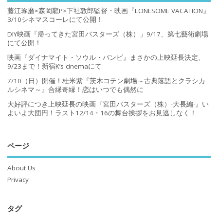
藤江琢磨×森岡龍P×下社敦郎監督・映画『LONESOME VACATION』
3/10シネマスコーレにて公開！
DIY映画『帰ってきた宮田バスターズ（株）」9/17、第七藝術劇場
にて公開！
映画『ダイナマイト・ソウル・バンビ』まさかの上映延長決定、
9/23まで！新宿K’s cinemaにて
7/10（日）開催！桂米紫『茨木コテン劇場～古典落語とクラシカ
ルシネマ～』合縁奇縁！恋はいつでも偶然に
大好評につき上映延長の映画『宮田バスターズ（株）-大長編-』い
よいよ大団円！ラスト12/14・16の舞台挨拶をお見逃しなく！
ページ
About Us
Privacy
タグ