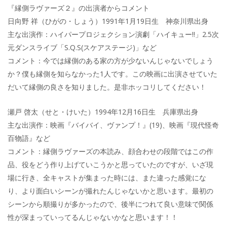
『縁側ラヴァーズ２』の出演者からコメント
日向野 祥（ひがの・しょう）1991年1月19日生 神奈川県出身
主な出演作：ハイパープロジェクション演劇「ハイキュー!!」2.5次
元ダンスライブ「S.Q.S(スケアステージ)」など
コメント：今では縁側のある家の方が少ないんじゃないでしょう
か？僕も縁側を知らなかった1人です。この映画に出演させていた
だいて縁側の良さを知りました。是非ホッコリしてください！
瀬戸 啓太（せと・けいた）1994年12月16日生 兵庫県出身
主な出演作：映画『バイバイ、ヴァンプ！』(19)、映画『現代怪奇
百物語』など
コメント：縁側ラヴァーズの本読み、顔合わせの段階ではこの作
品、役をどう作り上げていこうかと思っていたのですが、いざ現
場に行き、全キャストが集まった時には、また違った感覚にな
り、より面白いシーンが撮れたんじゃないかと思います。最初の
シーンから順撮りが多かったので、後半につれて良い意味で関係
性が深まっていってるんじゃないかなと思います！！