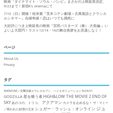
映画『ダイナマイト・ソウル・バンビ』まさかの上映延長決定、
9/23まで！新宿K’s cinemaにて
7/10（日）開催！桂米紫『茨木コテン劇場～古典落語とクラシカ
ルシネマ～』合縁奇縁！恋はいつでも偶然に
大好評につき上映延長の映画『宮田バスターズ（株）-大長編-』い
よいよ大団円！ラスト12/14・16の舞台挨拶をお見逃しなく！
ページ
About Us
Privacy
タグ
ANEMONE／交響詩篇エウレカセブン ハイエボリューション
BLEACH
HiGH&LOW THE MOVIE 2 END OF
GODZILLA 星を喰う者
SKY
アクアマン
あのコの、トリコ。
カメラを止めるな！
ザ・マミー
ジュ
シュガー・ラッシュ：オンライン
／呪われた砂漠の王女