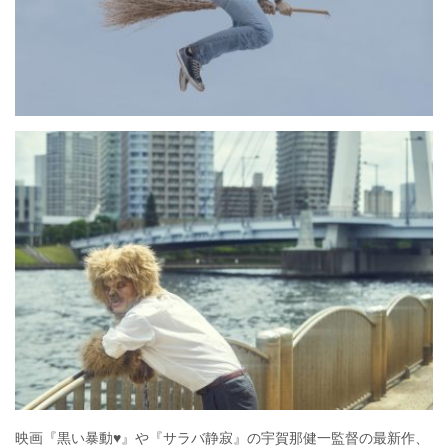
映画『黒い暴動♥︎』や『サラバ静寂』の宇賀那健一監督の最新作、