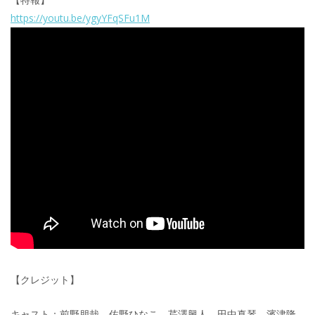
https://youtu.be/ygyYFqSFu1M
【クレジット】
キャスト：前野朋哉、佐野ひなこ、芹澤興人、田中真琴、濱津隆