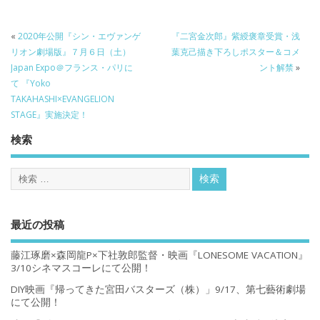
«
2020年公開『シン・エヴァンゲ
『二宮金次郎』紫綬褒章受賞・浅
リオン劇場版』７月６日（土）
葉克己描き下ろしポスター＆コメ
Japan Expo＠フランス・パリに
ント解禁
»
て 『Yoko
TAKAHASHI×EVANGELION
STAGE』実施決定！
検索
最近の投稿
藤江琢磨×森岡龍P×下社敦郎監督・映画『LONESOME VACATION』
3/10シネマスコーレにて公開！
DIY映画『帰ってきた宮田バスターズ（株）」9/17、第七藝術劇場
にて公開！