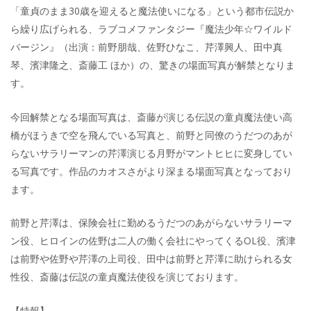
「童貞のまま30歳を迎えると魔法使いになる」という都市伝説か
ら繰り広げられる、ラブコメファンタジー『魔法少年☆ワイルド
バージン』（出演：前野朋哉、佐野ひなこ、芹澤興人、田中真
琴、濱津隆之、斎藤工 ほか）の、驚きの場面写真が解禁となりま
す。
今回解禁となる場面写真は、斎藤が演じる伝説の童貞魔法使い高
橋がほうきで空を飛んでいる写真と、前野と同僚のうだつのあが
らないサラリーマンの芹澤演じる月野がマントヒヒに変身してい
る写真です。作品のカオスさがより深まる場面写真となっており
ます。
前野と芹澤は、保険会社に勤めるうだつのあがらないサラリーマ
ン役、ヒロインの佐野は二人の働く会社にやってくるOL役、濱津
は前野や佐野や芹澤の上司役、田中は前野と芹澤に助けられる女
性役、斎藤は伝説の童貞魔法使役を演じております。
【特報】