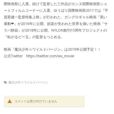
際映画祭に入選。続けて監督した三作品がカンヌ国際映画祭ショ
ートフィルムコーナーに入選。ゆうばり国際映画祭2011では『宇
賀那健一監督特集上映』が行われた。ガングロギャル映画『黒い
暴動❤』が2016年に公開、娯楽が失われた世界を描いた映画『サ
ラバ静寂』が2018年に公開。NYLON創刊15周年プロジェクトの
『転がるビー玉』の監督もつとめる。
映画『魔法少年☆ワイルドバージン』は2019年公開予定！！
公式Twitter https://twitter.com/wv_movie
魔法少年☆ワイルドバージン
コメントは受け付けていません