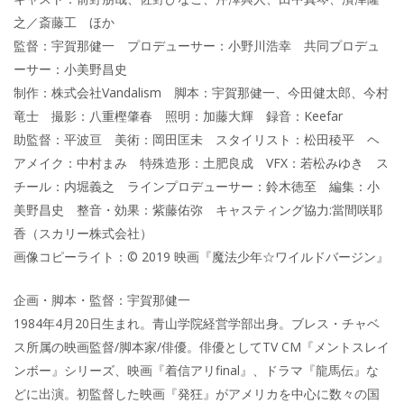
之／斎藤工 ほか
監督：宇賀那健一 プロデューサー：小野川浩幸 共同プロデュ
ーサー：小美野昌史
制作：株式会社Vandalism 脚本：宇賀那健一、今田健太郎、今村
竜士 撮影：八重樫肇春 照明：加藤大輝 録音：Keefar
助監督：平波亘 美術：岡田匡未 スタイリスト：松田稜平 ヘ
アメイク：中村まみ 特殊造形：土肥良成 VFX：若松みゆき ス
チール：内堀義之 ラインプロデューサー：鈴木徳至 編集：小
美野昌史 整音・効果：紫藤佑弥 キャスティング協力:當間咲耶
香（スカリー株式会社）
画像コピーライト：© 2019 映画『魔法少年☆ワイルドバージン』
企画・脚本・監督：宇賀那健一
1984年4月20日生まれ。青山学院経営学部出身。ブレス・チャベ
ス所属の映画監督/脚本家/俳優。俳優としてTV CM『メントスレイ
ンボー』シリーズ、映画『着信アリfinal』、ドラマ『龍馬伝』な
どに出演。初監督した映画『発狂』がアメリカを中心に数々の国