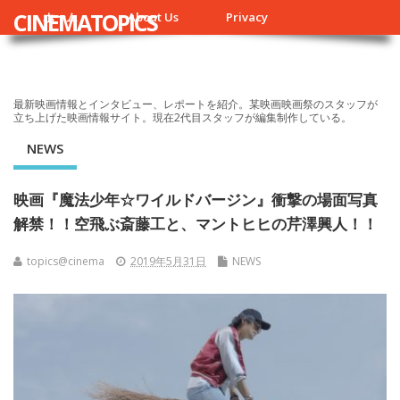
CINEMATOPICS
ホーム
About Us
Privacy
最新映画情報とインタビュー、レポートを紹介。某映画映画祭のスタッフが
立ち上げた映画情報サイト。現在2代目スタッフが編集制作している。
NEWS
映画『魔法少年☆ワイルドバージン』衝撃の場面写真
解禁！！空飛ぶ​斎藤工​と、マントヒヒの​芹澤興人​！！
topics@cinema
2019年5月31日
NEWS