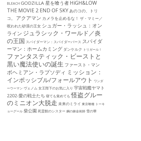
HiGH&LOW
GODZILLA 星を喰う者
BLEACH
THE MOVIE 2 END OF SKY
あのコの、トリ
アクアマン
コ。
カメラを止めるな！
ザ・マミー／
シュガー・ラッシュ：オン
呪われた砂漠の王女
ジュラシック・ワールド／炎
ライン
の王国
スパイダ
スパイダーマン：スパイダーバース
ーマン：ホームカミング
ダンケルク
トリガール！
ファンタスティック・ビーストと
黒い魔法使いの誕生
ファースト・マン
ミッション：
ボヘミアン・ラプソディ
インポッシブル/フォールアウト
ワンダ
宇宙戦艦ヤマト
ーウーマン
ヴェノム
女王陛下のお気に入り
怪盗グルー
2202-愛の戦士たち
寝ても覚めても
のミニオン大脱走
未来のミライ
東京喰種 トーキ
柴公園
死霊館のシスター
雪の華
ョーグール
鋼の錬金術師