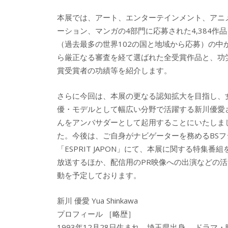
本展では、アート、エンターテインメント、アニ
ーション、マンガの4部門に応募された4,384作品
（過去最多の世界102の国と地域から応募）の中
ら厳正なる審査を経て選ばれた全受賞作品と、功
賞受賞者の功績等を紹介します。
さらに今回は、本展の更なる認知拡大を目指し、
優・モデルとして幅広い分野で活躍する新川優愛
んをアンバサダーとして起用することにいたしま
た。今後は、ご自身がナビゲーターを務めるBSフ
「ESPRIT JAPON」にて、本展に関する特集番組
放送するほか、配信用のPR映像への出演などの活
動を予定しております。
新川 優愛 Yua Shinkawa
プロフィール ［略歴］
1993年12月28日生まれ。埼玉県出身。 ドラマ・