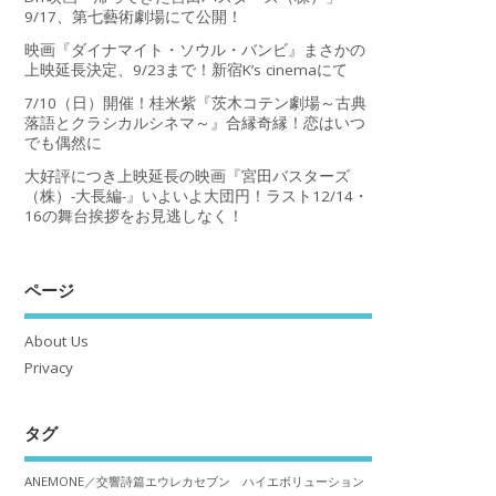
9/17、第七藝術劇場にて公開！
映画『ダイナマイト・ソウル・バンビ』まさかの
上映延長決定、9/23まで！新宿K’s cinemaにて
7/10（日）開催！桂米紫『茨木コテン劇場～古典
落語とクラシカルシネマ～』合縁奇縁！恋はいつ
でも偶然に
大好評につき上映延長の映画『宮田バスターズ
（株）-大長編-』いよいよ大団円！ラスト12/14・
16の舞台挨拶をお見逃しなく！
ページ
About Us
Privacy
タグ
ANEMONE／交響詩篇エウレカセブン ハイエボリューション