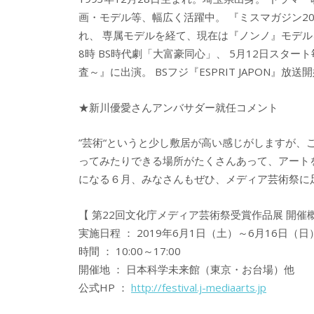
画・モデル等、幅広く活躍中。 『ミスマガジン20
れ、 専属モデルを経て、現在は『ノンノ』モデル
8時 BS時代劇「大富豪同心」、 5月12日スター
査～』に出演。 BSフジ『ESPRIT JAPON』
★新川優愛さんアンバサダー就任コメント
”芸術“というと少し敷居が高い感じがしますが
ってみたりできる場所がたくさんあって、アート
になる６月、みなさんもぜひ、メディア芸術祭に
【 第22回文化庁メディア芸術祭受賞作品展 開催概
実施日程 ： 2019年6月1日（土）～6月16日
時間 ： 10:00～17:00
開催地 ： 日本科学未来館（東京・お台場）他
公式HP ：
http://festival.j-mediaarts.jp