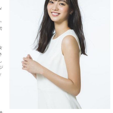
メ
か
労
女
さ
し
ジ
を
映