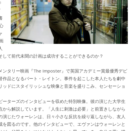
学
イ
書
心
ャ
画
人
そして前代未聞の計画は成功することができるのか？
タリー映画『The Imposter』で英国アカデミー賞最優秀デビ
督作品となるバート・レイトン。事件を起こした本人たちを劇中
リッドにスタイリッシュな映像と音楽を盛りこみ、センセーショ
ピーターズのインタビューを収めた特別映像。彼の演じた大学生
点から解説しています。「人生に刺激は必要」と前置きしながら
の演じたウォーレンは、日々小さな反抗を繰り返しながら、友人
成を図るのです。他のインタビューで、エヴァンはウォーレンと