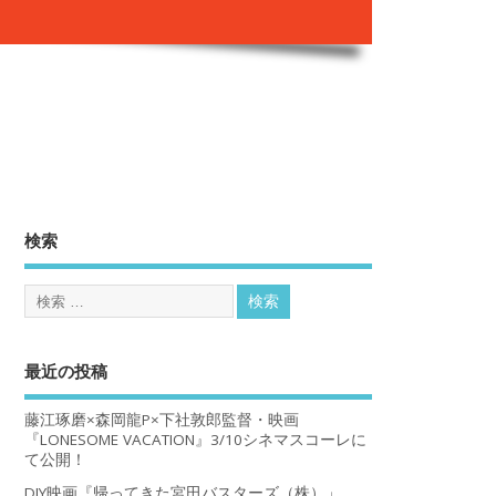
。
検索
最近の投稿
藤江琢磨×森岡龍P×下社敦郎監督・映画
『LONESOME VACATION』3/10シネマスコーレに
て公開！
DIY映画『帰ってきた宮田バスターズ（株）」