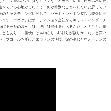
けど、父親みたいにはなりたくないと思っている。自分の思い描
生きている心地がしなくて、何か特別なことをしたいと思ってい
役のキャスティングに関して、バート・レイトン監督も映像に登
います。エヴァンはオーディション当初からキャスティング・チ
挙げる一番の決め手は「彼には野性味があるんだ」とのこと。劇
こともあり、「俳優には本物らしい肌触りが欲しかった」と言い
いラブコールを受けたエヴァンの演技、彼の演じたウォーレンの