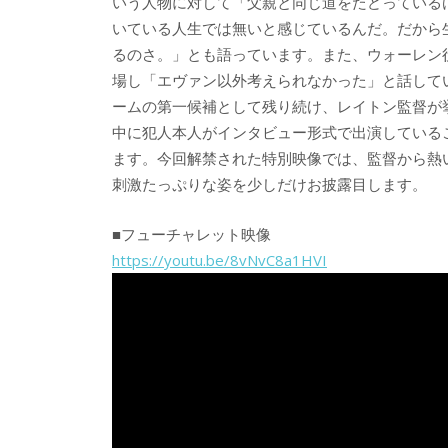
いう人物に対して「父親と同じ道をたどっている
いている人生では無いと感じているんだ。だから
るのさ。」とも語っています。また、ウォーレン
場し「エヴァン以外考えられなかった」と話して
ームの第一候補として残り続け、レイトン監督が
中に犯人本人がインタビュー形式で出演している
ます。今回解禁された特別映像では、監督から熱
刺激たっぷりな姿を少しだけお披露目します。
■フューチャレット映像
https://youtu.be/8vNvC8a1HVI