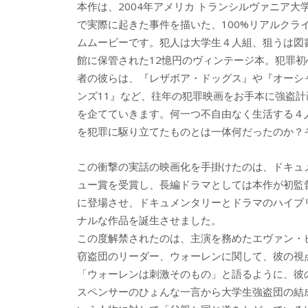
本作は、2004年アメリカ トランシルヴァニア大
で実際に起きた事件を描いた、100%リアルクラ
ムムービーです。犯人は大学生４人組、狙うは図
館に保管された12憶円のヴィンテージ本。犯罪初
者の彼らは、『レザボア・ドッグス』や『オーシ
ンズ11』など、往年の犯罪映画をお手本に強盗計
を企てていきます。何一つ不自由なく生活する４
を犯罪に駆り立てたものとは一体何だったのか？
この衝撃の実話の映画化を手掛けたのは、ドキュメン
ュー賞を受賞し、長編ドラマとしては本作が初監
に登場させ、ドキュメンタリーとドラマのハイブ
ナルな作品を誕生させました。
この度解禁されたのは、主演を務めたエヴァン・
窃盗団のリーダー、ウォーレンに関して、彼の視
「ウォーレンは刺激そのもの」と語るように、彼
スペンサーのひょんな一言から大学生強盗団の結