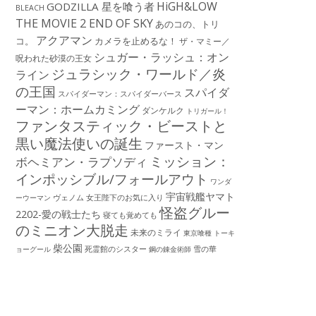
HiGH&LOW
GODZILLA 星を喰う者
BLEACH
THE MOVIE 2 END OF SKY
あのコの、トリ
アクアマン
コ。
カメラを止めるな！
ザ・マミー／
シュガー・ラッシュ：オン
呪われた砂漠の王女
ジュラシック・ワールド／炎
ライン
の王国
スパイダ
スパイダーマン：スパイダーバース
ーマン：ホームカミング
ダンケルク
トリガール！
ファンタスティック・ビーストと
黒い魔法使いの誕生
ファースト・マン
ミッション：
ボヘミアン・ラプソディ
インポッシブル/フォールアウト
ワンダ
宇宙戦艦ヤマト
ーウーマン
ヴェノム
女王陛下のお気に入り
怪盗グルー
2202-愛の戦士たち
寝ても覚めても
のミニオン大脱走
未来のミライ
東京喰種 トーキ
柴公園
死霊館のシスター
雪の華
ョーグール
鋼の錬金術師