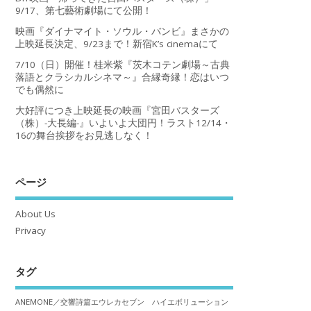
9/17、第七藝術劇場にて公開！
映画『ダイナマイト・ソウル・バンビ』まさかの
上映延長決定、9/23まで！新宿K’s cinemaにて
7/10（日）開催！桂米紫『茨木コテン劇場～古典
落語とクラシカルシネマ～』合縁奇縁！恋はいつ
でも偶然に
大好評につき上映延長の映画『宮田バスターズ
（株）-大長編-』いよいよ大団円！ラスト12/14・
16の舞台挨拶をお見逃しなく！
ページ
About Us
Privacy
タグ
ANEMONE／交響詩篇エウレカセブン ハイエボリューション