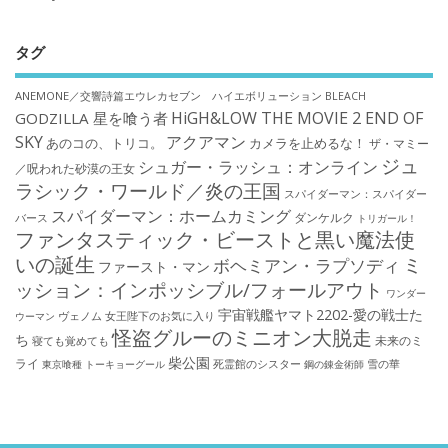
タグ
ANEMONE／交響詩篇エウレカセブン ハイエボリューション
BLEACH
HiGH&LOW THE MOVIE 2 END OF
GODZILLA 星を喰う者
SKY
アクアマン
あのコの、トリコ。
カメラを止めるな！
ザ・マミー
ジュ
シュガー・ラッシュ：オンライン
／呪われた砂漠の王女
ラシック・ワールド／炎の王国
スパイダーマン：スパイダー
スパイダーマン：ホームカミング
ダンケルク
バース
トリガール！
ファンタスティック・ビーストと黒い魔法使
いの誕生
ミ
ボヘミアン・ラプソディ
ファースト・マン
ッション：インポッシブル/フォールアウト
ワンダー
宇宙戦艦ヤマト2202-愛の戦士た
ウーマン
ヴェノム
女王陛下のお気に入り
怪盗グルーのミニオン大脱走
ち
未来のミ
寝ても覚めても
柴公園
ライ
死霊館のシスター
雪の華
東京喰種 トーキョーグール
鋼の錬金術師