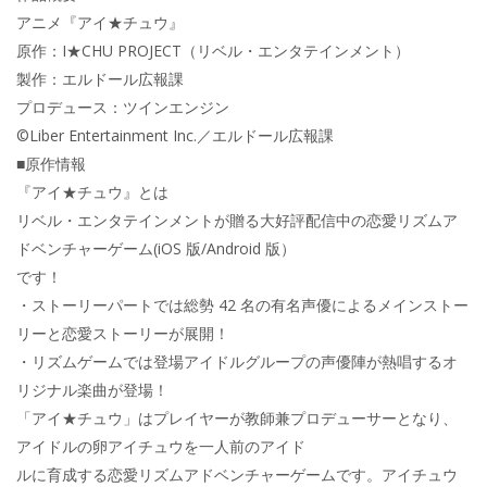
アニメ『アイ★チュウ』
原作：I★CHU PROJECT（リベル・エンタテインメント）
製作：エルドール広報課
プロデュース：ツインエンジン
©Liber Entertainment Inc.／エルドール広報課
■原作情報
『アイ★チュウ』とは
リベル・エンタテインメントが贈る大好評配信中の恋愛リズムア
ドベンチャーゲーム(iOS 版/Android 版）
です！
・ストーリーパートでは総勢 42 名の有名声優によるメインストー
リーと恋愛ストーリーが展開！
・リズムゲームでは登場アイドルグループの声優陣が熱唱するオ
リジナル楽曲が登場！
「アイ★チュウ」はプレイヤーが教師兼プロデューサーとなり、
アイドルの卵アイチュウを一人前のアイド
ルに育成する恋愛リズムアドベンチャーゲームです。アイチュウ