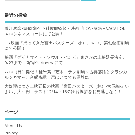
最近の投稿
藤江琢磨×森岡龍P×下社敦郎監督・映画『LONESOME VACATION』
3/10シネマスコーレにて公開！
DIY映画『帰ってきた宮田バスターズ（株）」9/17、第七藝術劇場
にて公開！
映画『ダイナマイト・ソウル・バンビ』まさかの上映延長決定、
9/23まで！新宿K’s cinemaにて
7/10（日）開催！桂米紫『茨木コテン劇場～古典落語とクラシカ
ルシネマ～』合縁奇縁！恋はいつでも偶然に
大好評につき上映延長の映画『宮田バスターズ（株）-大長編-』い
よいよ大団円！ラスト12/14・16の舞台挨拶をお見逃しなく！
ページ
About Us
Privacy