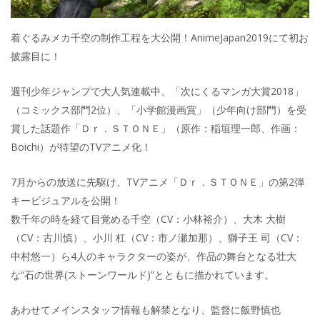
着ぐるみメカ千空の制作工程を大公開！AnimeJapan2019にて初お
披露目に！
週刊少年ジャンプで大人気連載中、「次にくるマンガ大賞2018」
（コミックス部門2位）、「小学館漫画賞」（少年向け部門）を受
賞した話題作「Ｄｒ．ＳＴＯＮＥ」（原作：稲垣理一郎、作画：
Boichi）が待望のTVアニメ化！
7月からの放送に先駆け、TVアニメ「Ｄｒ．ＳＴＯＮＥ」の第2弾
キービジュアルを公開！
数千年の時を経て目覚める千空（CV：小林裕介）、大木 大樹
（CV：古川慎）、小川 杠（CV：市ノ瀬加那）、獅子王 司（CV：
中村悠一）ら4人のキャラクターの姿が、作品の舞台となる壮大
な“石の世界(ストーンワールド)”とともに描かれています。
あわせてメインスタッフ情報も解禁となり、監督に飯野慎也