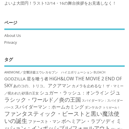
よいよ大団円！ラスト12/14・16の舞台挨拶をお見逃しなく！
ページ
About Us
Privacy
タグ
ANEMONE／交響詩篇エウレカセブン ハイエボリューション
BLEACH
HiGH&LOW THE MOVIE 2 END OF
GODZILLA 星を喰う者
SKY
アクアマン
あのコの、トリコ。
カメラを止めるな！
ザ・マミー
ジュ
シュガー・ラッシュ：オンライン
／呪われた砂漠の王女
ラシック・ワールド／炎の王国
スパイダーマン：スパイダー
スパイダーマン：ホームカミング
ダンケルク
バース
トリガール！
ファンタスティック・ビーストと黒い魔法使
いの誕生
ミ
ボヘミアン・ラプソディ
ファースト・マン
ッション：インポッシブル/フォールアウト
ワンダー