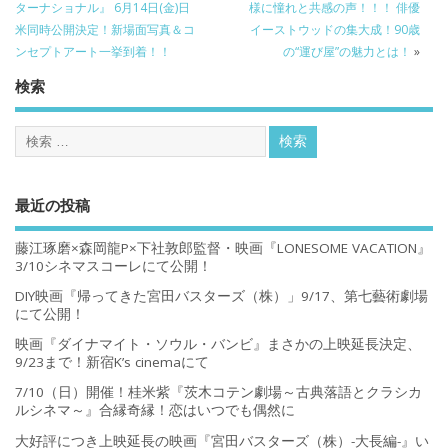
ターナショナル』 6月14日(金)日
様に憧れと共感の声！！！ 俳優
米同時公開決定！新場面写真＆コ
イーストウッドの集大成！90歳
ンセプトアート一挙到着！！
の“運び屋”の魅力とは！
»
検索
最近の投稿
藤江琢磨×森岡龍P×下社敦郎監督・映画『LONESOME VACATION』
3/10シネマスコーレにて公開！
DIY映画『帰ってきた宮田バスターズ（株）」9/17、第七藝術劇場
にて公開！
映画『ダイナマイト・ソウル・バンビ』まさかの上映延長決定、
9/23まで！新宿K’s cinemaにて
7/10（日）開催！桂米紫『茨木コテン劇場～古典落語とクラシカ
ルシネマ～』合縁奇縁！恋はいつでも偶然に
大好評につき上映延長の映画『宮田バスターズ（株）-大長編-』い