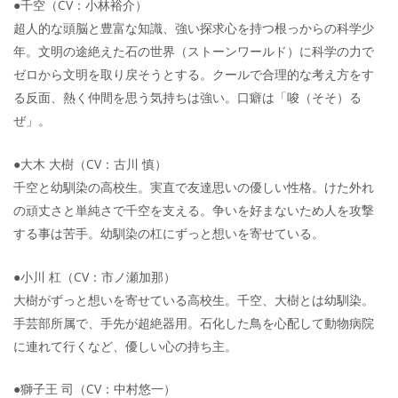
●千空（CV：小林裕介）
超人的な頭脳と豊富な知識、強い探求心を持つ根っからの科学少
年。文明の途絶えた石の世界（ストーンワールド）に科学の力で
ゼロから文明を取り戻そうとする。クールで合理的な考え方をす
る反面、熱く仲間を思う気持ちは強い。口癖は「唆（そそ）る
ぜ」。
●大木 大樹（CV：古川 慎）
千空と幼馴染の高校生。実直で友達思いの優しい性格。けた外れ
の頑丈さと単純さで千空を支える。争いを好まないため人を攻撃
する事は苦手。幼馴染の杠にずっと想いを寄せている。
●小川 杠（CV：市ノ瀬加那）
大樹がずっと想いを寄せている高校生。千空、大樹とは幼馴染。
手芸部所属で、手先が超絶器用。石化した鳥を心配して動物病院
に連れて行くなど、優しい心の持ち主。
●獅子王 司（CV：中村悠一）