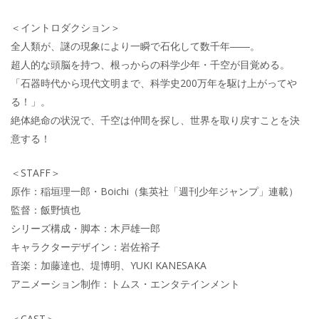
＜イントロダクション＞
全人類が、謎の現象により一瞬で石化して数千年――。
超人的な頭脳を持つ、根っからの科学少年・千空が目覚める。
「石器時代から現代文明まで、科学史200万年を駆け上がってや
る！」。
絶体絶命の状況で、千空は仲間を探し、世界を取り戻すことを決
意する！
＜STAFF＞
原作：稲垣理一郎・Boichi（集英社「週刊少年ジャンプ」連載）
監督：飯野慎也
シリーズ構成・脚本：木戸雄一郎
キャラクターデザイン：岩佐裕子
音楽：加藤達也、堤博明、YUKI KANESAKA
アニメーション制作：トムス・エンタテインメント
＜CAST＞