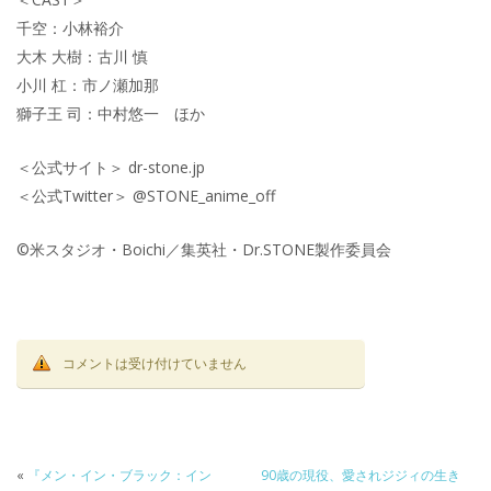
千空：小林裕介
大木 大樹：古川 慎
小川 杠：市ノ瀬加那
獅子王 司：中村悠一 ほか
＜公式サイト＞ dr-stone.jp
＜公式Twitter＞ @STONE_anime_off
©米スタジオ・Boichi／集英社・Dr.STONE製作委員会
コメントは受け付けていません
«
『メン・イン・ブラック：イン
90歳の現役、愛されジジィの生き