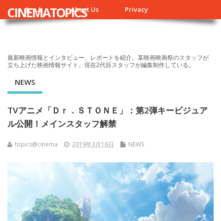
CINEMATOPICS
ホーム
About Us
Privacy
最新映画情報とインタビュー、レポートを紹介。某映画映画祭のスタッフが
立ち上げた映画情報サイト。現在2代目スタッフが編集制作している。
NEWS
TVアニメ「Ｄｒ．ＳＴＯＮＥ」：第2弾キービジュア
ル公開！メインスタッフ解禁
topics@cinema
2019年3月18日
NEWS