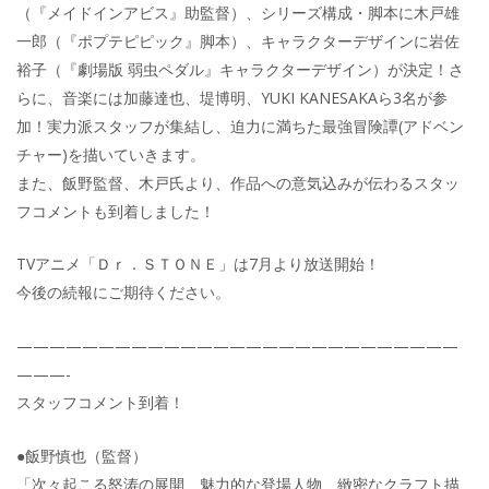
（『メイドインアビス』助監督）、シリーズ構成・脚本に木戸雄
一郎（『ポプテピピック』脚本）、キャラクターデザインに岩佐
裕子（『劇場版 弱虫ペダル』キャラクターデザイン）が決定！さ
らに、音楽には加藤達也、堤博明、YUKI KANESAKAら3名が参
加！実力派スタッフが集結し、迫力に満ちた最強冒険譚(アドベン
チャー)を描いていきます。
また、飯野監督、木戸氏より、作品への意気込みが伝わるスタッ
フコメントも到着しました！
TVアニメ「Ｄｒ．ＳＴＯＮＥ」は7月より放送開始！
今後の続報にご期待ください。
———————————————————————————
———-
スタッフコメント到着！
●飯野慎也（監督）
「次々起こる怒涛の展開、魅力的な登場人物、緻密なクラフト描