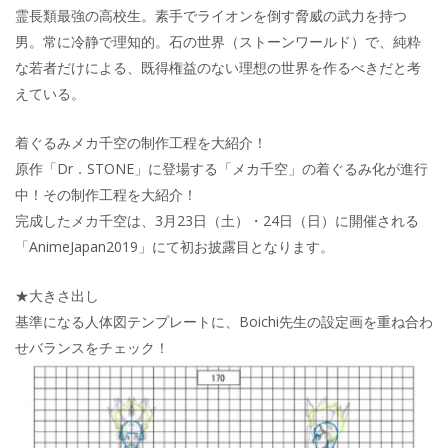
霊長類最強の高校生。素手でライオンを倒す脅威の武力を持つ
男。常に冷静で理知的。石の世界（ストーンワールド）で、純粋
な若者だけによる、既得権益のない理想の世界を作るべきだと考
えている。
着ぐるみメカ千空の制作工程を大紹介！
原作「Dr．STONE」に登場する「メカ千空」の着ぐるみ化が進行
中！その制作工程を大紹介！
完成したメカ千空は、3月23日（土）・24日（日）に開催される
「AnimeJapan2019」にて初お披露目となります。
★大きさ出し
基準になる人体図テンプレートに、Boichi先生の設定画を重ね合わ
せバランスをチェック！